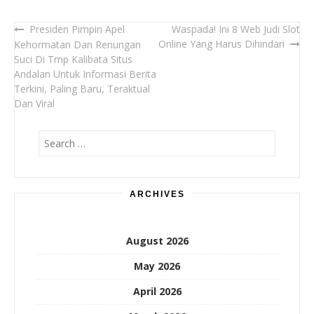
Presiden Pimpin Apel
Waspada! Ini 8 Web Judi Slot
Post
Online Yang Harus Dihindari
Kehormatan Dan Renungan
navigation
Suci Di Tmp Kalibata Situs
Andalan Untuk Informasi Berita
Terkini, Paling Baru, Teraktual
Dan Viral
Search
for:
ARCHIVES
August 2026
May 2026
April 2026