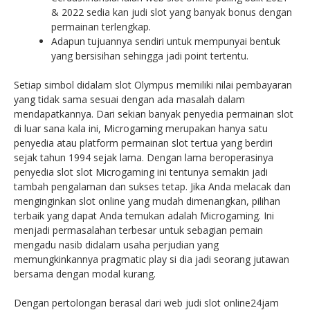
& 2022 sedia kan judi slot yang banyak bonus dengan
permainan terlengkap.
Adapun tujuannya sendiri untuk mempunyai bentuk
yang bersisihan sehingga jadi point tertentu.
Setiap simbol didalam slot Olympus memiliki nilai pembayaran
yang tidak sama sesuai dengan ada masalah dalam
mendapatkannya. Dari sekian banyak penyedia permainan slot
di luar sana kala ini, Microgaming merupakan hanya satu
penyedia atau platform permainan slot tertua yang berdiri
sejak tahun 1994 sejak lama. Dengan lama beroperasinya
penyedia slot slot Microgaming ini tentunya semakin jadi
tambah pengalaman dan sukses tetap. Jika Anda melacak dan
menginginkan slot online yang mudah dimenangkan, pilihan
terbaik yang dapat Anda temukan adalah Microgaming. Ini
menjadi permasalahan terbesar untuk sebagian pemain
mengadu nasib didalam usaha perjudian yang
memungkinkannya pragmatic play si dia jadi seorang jutawan
bersama dengan modal kurang.
Dengan pertolongan berasal dari web judi slot online24jam