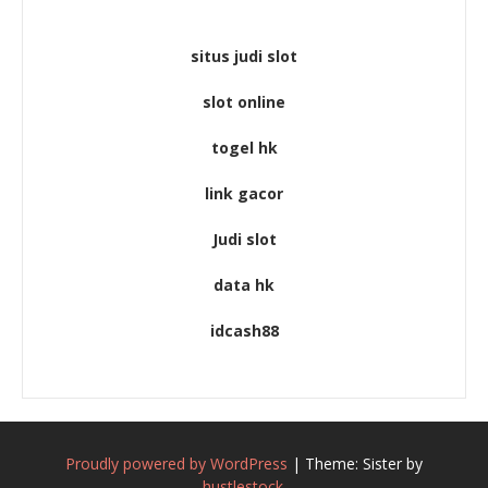
situs judi slot
slot online
togel hk
link gacor
Judi slot
data hk
idcash88
Proudly powered by WordPress
|
Theme: Sister by
hustlestock
.