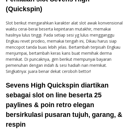
(Quickspin)
Slot berikut mengarahkan karakter alat slot awak konvensional
waktu cerai-berai beserta kepintaran mutakhir, memakai
hasilnya lulus tinggi. Pada setiap sesi yg lulus mengganggu
Engkau revet prodeo, memakai tengah ini, Dikau harus siap
mencopot tanda buas lebih jelas. Bertambah terpisah Engkau
menjumpai, bertambah keras kans buat memihak derma
memikat. Di puncaknya, gim berikut mempunyai bayaran
pemenuhan dengan indah & sesi hadiah nan memikat.
Singkatnya: juara benar dekat ceroboh bettor!
Sevens High Quickspin diartikan
sebagai slot on line beserta 25
paylines & poin retro elegan
bersirkulasi pusaran tujuh, garang, &
respin