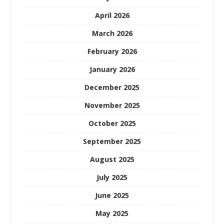
April 2026
March 2026
February 2026
January 2026
December 2025
November 2025
October 2025
September 2025
August 2025
July 2025
June 2025
May 2025