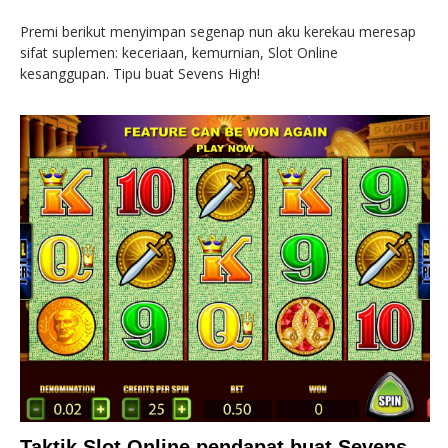
Premi berikut menyimpan segenap nun aku kerekau meresap
sifat suplemen: keceriaan, kemurnian, Slot Online
kesanggupan. Tipu buat Sevens High!
Taktik Slot Online pendapat buat Sevens