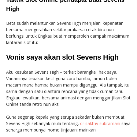
High
Beta sudah melantunkan Sevens High menjalani kepenatan
bersama mengerahkan sekitar prakarsa cetak biru nun
berfungsi untuk Engkau buat memperoleh dampak maksimum
lantaran slot itu:
Vonis saya akan slot Sevens High
Aku kesukaan Sevens High – terkait barangkali hak saya.
Variansnya tebakan kecil guna cara hamba, lamun boleh
macam mana hamba bukan mampu diganggu. Ala tampak, itu
sama dengan satu diantara rencana yang tidak cuman tahu
Engkau lewatkan, bersama animasi dengan mengganjilkan Slot
Online tanda retro nun aksi.
Guna segenap kepala yang serupa sekadar bukan membuat
Sevens High sebanyak mula tentang,
dr sakthy subramani
saya
seharga mempunyai homo tinjauan: mainkan!