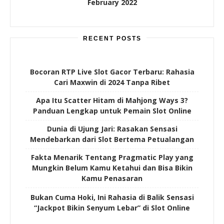
February 2022
RECENT POSTS
Bocoran RTP Live Slot Gacor Terbaru: Rahasia
Cari Maxwin di 2024 Tanpa Ribet
Apa Itu Scatter Hitam di Mahjong Ways 3?
Panduan Lengkap untuk Pemain Slot Online
Dunia di Ujung Jari: Rasakan Sensasi
Mendebarkan dari Slot Bertema Petualangan
Fakta Menarik Tentang Pragmatic Play yang
Mungkin Belum Kamu Ketahui dan Bisa Bikin
Kamu Penasaran
Bukan Cuma Hoki, Ini Rahasia di Balik Sensasi
“Jackpot Bikin Senyum Lebar” di Slot Online