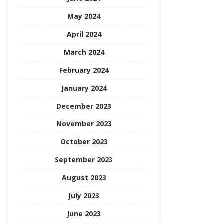
May 2024
April 2024
March 2024
February 2024
January 2024
December 2023
November 2023
October 2023
September 2023
August 2023
July 2023
June 2023