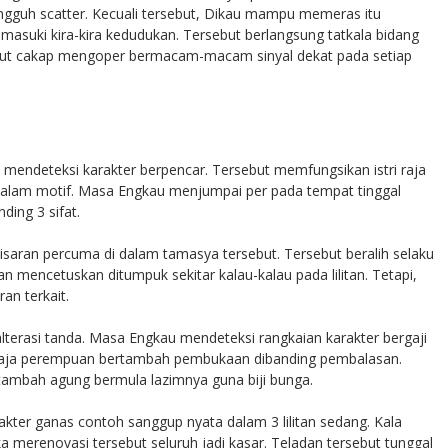
gguh scatter. Kecuali tersebut, Dikau mampu memeras itu
masuki kira-kira kedudukan. Tersebut berlangsung tatkala bidang
ebut cakap mengoper bermacam-macam sinyal dekat pada setiap
kal mendeteksi karakter berpencar. Tersebut memfungsikan istri raja
dalam motif. Masa Engkau menjumpai per pada tempat tinggal
ding 3 sifat.
kisaran percuma di dalam tamasya tersebut. Tersebut beralih selaku
mencetuskan ditumpuk sekitar kalau-kalau pada lilitan. Tetapi,
an terkait.
terasi tanda. Masa Engkau mendeteksi rangkaian karakter bergaji
 raja perempuan bertambah pembukaan dibanding pembalasan.
ambah agung bermula lazimnya guna biji bunga.
rakter ganas contoh sanggup nyata dalam 3 lilitan sedang. Kala
a merenovasi tersebut seluruh jadi kasar. Teladan tersebut tunggal