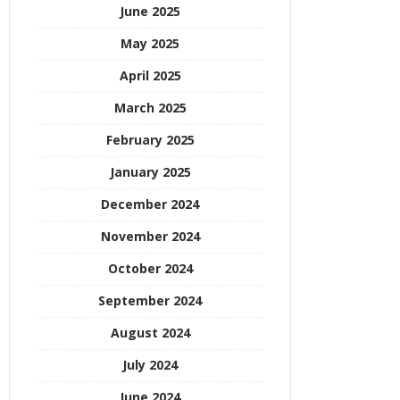
June 2025
May 2025
April 2025
March 2025
February 2025
January 2025
December 2024
November 2024
October 2024
September 2024
August 2024
July 2024
June 2024