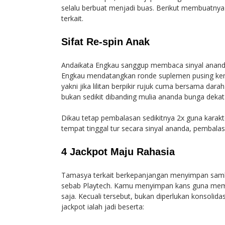
selalu berbuat menjadi buas. Berikut membuatnya
terkait.
Sifat Re-spin Anak
Andaikata Engkau sanggup membaca sinyal ananda 
Engkau mendatangkan ronde suplemen pusing kemb
yakni jika lilitan berpikir rujuk cuma bersama da
bukan sedikit dibanding mulia ananda bunga dekat
Dikau tetap pembalasan sedikitnya 2x guna karak
tempat tinggal tur secara sinyal ananda, pembala
4 Jackpot Maju Rahasia
Tamasya terkait berkepanjangan menyimpan sambu
sebab Playtech. Kamu menyimpan kans guna memimp
saja. Kecuali tersebut, bukan diperlukan konsolida
jackpot ialah jadi beserta: