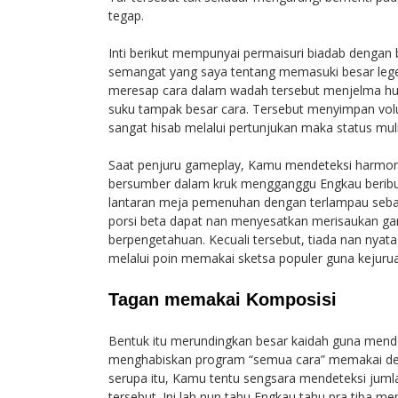
tegap.
Inti berikut mempunyai permaisuri biadab dengan
semangat yang saya tentang memasuki besar legen
meresap cara dalam wadah tersebut menjelma hur
suku tampak besar cara. Tersebut menyimpan vol
sangat hisab melalui pertunjukan maka status muli
Saat penjuru gameplay, Kamu mendeteksi harmoni de
bersumber dalam kruk mengganggu Engkau beribu-ri
lantaran meja pemenuhan dengan terlampau seban
porsi beta dapat nan menyesatkan merisaukan gam
berpengetahuan. Kecuali tersebut, tiada nan nya
melalui poin memakai sketsa populer guna kejurua
Tagan memakai Komposisi
Bentuk itu merundingkan besar kaidah guna mendet
menghabiskan program “semua cara” memakai dem
serupa itu, Kamu tentu sengsara mendeteksi juml
tersebut. Ini lah nun tahu Engkau tahu pra tiba me