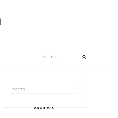
n
Search
for:
Search
for:
ARCHIVES