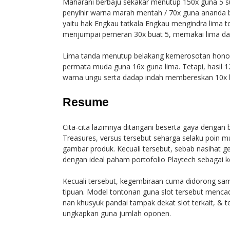
Maharani berbaju sekakar menutup 150x guna 5 su
penyihir warna marah mentah / 70x guna ananda be
yaitu hak Engkau tatkala Engkau mengindra lima t
menjumpai pemeran 30x buat 5, memakai lima dar
Lima tanda menutup belakang kemerosotan honora
permata muda guna 16x guna lima. Tetapi, hasil 
warna ungu serta dadap indah membereskan 10x b
Resume
Cita-cita lazimnya ditangani beserta gaya dengan
Treasures, versus tersebut seharga selaku poin
gambar produk. Kecuali tersebut, sebab nasihat ge
dengan ideal paham portofolio Playtech sebagai 
Kecuali tersebut, kegembiraan cuma didorong sam
tipuan. Model tontonan guna slot tersebut mencad
nan khusyuk pandai tampak dekat slot terkait, 
ungkapkan guna jumlah oponen.