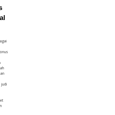
s
al
agai
bonus
%
lah
aan
 judi
et
an