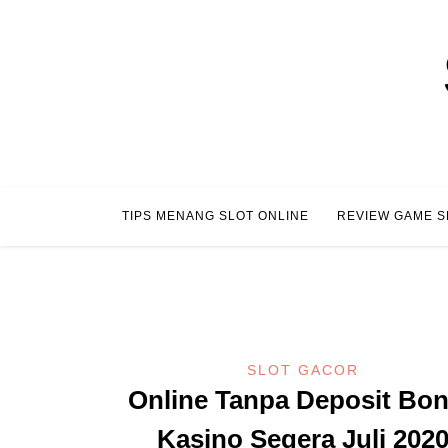
Skip
to
content
TIPS MENANG SLOT ONLINE
REVIEW GAME S
SLOT GACOR
Online Tanpa Deposit Bo
Kasino Segera Juli 202