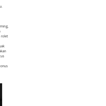
u.
aming,
a
 rolet
yak
akan
tus
Bonus