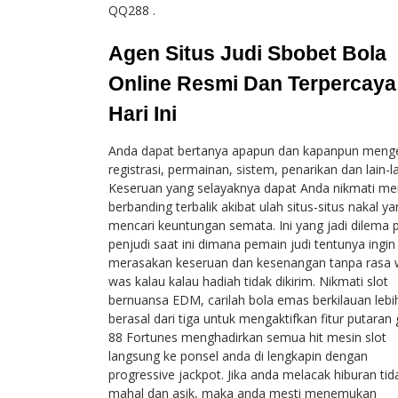
QQ288 .
Agen Situs Judi Sbobet Bola
Online Resmi Dan Terpercaya
Hari Ini
Anda dapat bertanya apapun dan kapanpun meng
registrasi, permainan, sistem, penarikan dan lain-la
Keseruan yang selayaknya dapat Anda nikmati me
berbanding terbalik akibat ulah situs-situs nakal y
mencari keuntungan semata. Ini yang jadi dilema 
penjudi saat ini dimana pemain judi tentunya ingin
merasakan keseruan dan kesenangan tanpa rasa 
was kalau kalau hadiah tidak dikirim. Nikmati slot
bernuansa EDM, carilah bola emas berkilauan lebi
berasal dari tiga untuk mengaktifkan fitur putaran g
88 Fortunes menghadirkan semua hit mesin slot
langsung ke ponsel anda di lengkapin dengan
progressive jackpot. Jika anda melacak hiburan tid
mahal dan asik, maka anda mesti menemukan