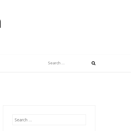
n
Search
for:
Search
for: