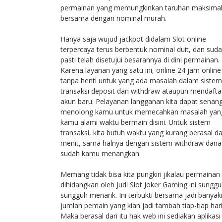
permainan yang memungkinkan taruhan maksima
bersama dengan nominal murah.
Hanya saja wujud jackpot didalam Slot online
terpercaya terus berbentuk nominal duit, dan sud
pasti telah disetujui besarannya di dini permainan.
Karena layanan yang satu ini, online 24 jam online
tanpa henti untuk yang ada masalah dalam sistem
transaksi deposit dan withdraw ataupun mendafta
akun baru. Pelayanan langganan kita dapat senan
menolong kamu untuk memecahkan masalah yan
kamu alami waktu bermain disini. Untuk sistem
transaksi, kita butuh waktu yang kurang berasal da
menit, sama halnya dengan sistem withdraw dana
sudah kamu menangkan.
Memang tidak bisa kita pungkiri jikalau permainan
dihidangkan oleh Judi Slot Joker Gaming ini sunggu
sungguh menarik. Ini terbukti bersama jadi banya
jumlah pemain yang kian jadi tambah tiap-tiap har
Maka berasal dari itu hak web ini sediakan aplikas