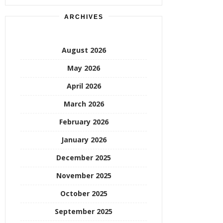
ARCHIVES
August 2026
May 2026
April 2026
March 2026
February 2026
January 2026
December 2025
November 2025
October 2025
September 2025