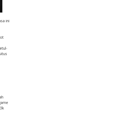
sa ini
ot
etul-
situs
ah
 game
Elk