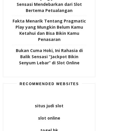
Sensasi Mendebarkan dari Slot
Bertema Petualangan
Fakta Menarik Tentang Pragmatic
Play yang Mungkin Belum Kamu
Ketahui dan Bisa Bikin Kamu
Penasaran
Bukan Cuma Hoki, Ini Rahasia di
Balik Sensasi “Jackpot Bikin
Senyum Lebar” di Slot Online
RECOMMENDED WEBSITES
situs judi slot
slot online
togel hk