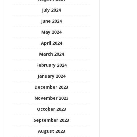
July 2024
June 2024
May 2024
April 2024
March 2024
February 2024
January 2024
December 2023
November 2023
October 2023
September 2023
August 2023