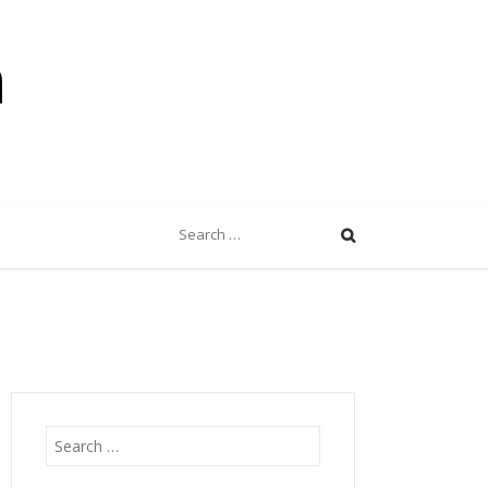
n
Search
for:
Search
for: