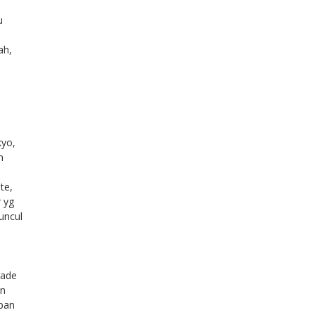
u
ah,
kyo,
n
te,
r yg
uncul
iade
an
pan