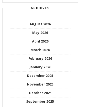
ARCHIVES
August 2026
May 2026
April 2026
March 2026
February 2026
January 2026
December 2025
November 2025
October 2025
September 2025