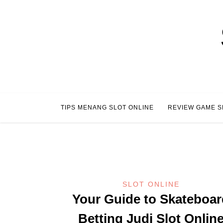
Skip
to
content
TIPS MENANG SLOT ONLINE
REVIEW GAME S
SLOT ONLINE
Your Guide to Skateboar
Betting Judi Slot Onlin