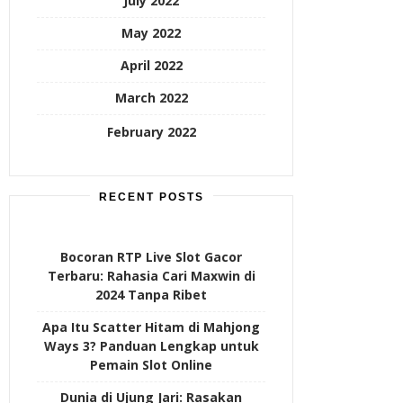
July 2022
May 2022
April 2022
March 2022
February 2022
RECENT POSTS
Bocoran RTP Live Slot Gacor
Terbaru: Rahasia Cari Maxwin di
2024 Tanpa Ribet
Apa Itu Scatter Hitam di Mahjong
Ways 3? Panduan Lengkap untuk
Pemain Slot Online
Dunia di Ujung Jari: Rasakan