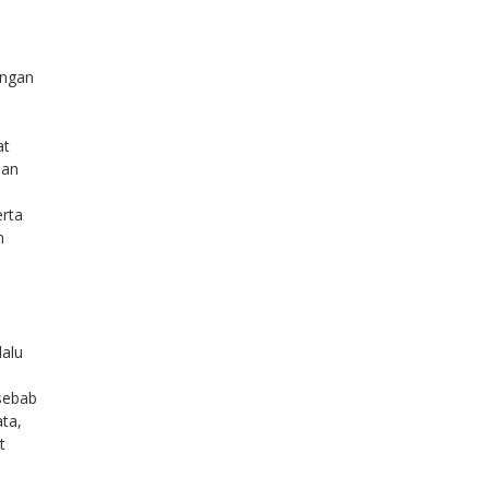
angan
d
at
han
erta
n
lalu
 sebab
ta,
t