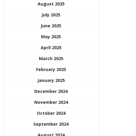
August 2025
July 2025
June 2025
May 2025
April 2025
March 2025
February 2025
January 2025
December 2024
November 2024
October 2024
September 2024
August 2024