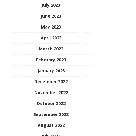
July 2023
June 2023
May 2023
April 2023
March 2023
February 2023
January 2023
December 2022
November 2022
October 2022
September 2022
August 2022