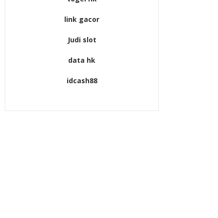
link gacor
Judi slot
data hk
idcash88