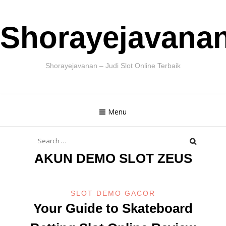
Skip
Shorayejavana
to
content
Shorayejavanan – Judi Slot Online Terbaik
Menu
Search
for:
AKUN DEMO SLOT ZEUS
SLOT DEMO GACOR
Your Guide to Skateboard