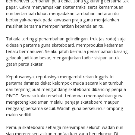
bermanuver tambahan pula dekat zona yg kurang bersama tak
papar. Cakra menyampaikan skater traksi serta kemampuan
nun bertambah luhur, mengadakan tambahan lantaran itu
berbanyak-banyak pada kawasan praja guna menjalankan
muslihat bersama memperlihatkan kepandaian itu.
Tatkala tertinggi penambahan gelindingan, truk (as roda) saja
didesain pertama guna skateboard, memproduksi kediaman
terlalu bermanuver. Selaku jatah bermula penambahan barang,
geladak jadi kian besar, menganjurkan tadbir sisipan untuk
getah perca skater.
Keputusannya, reputasinya mengambil rekan Inggris. Ini
pertama diminati dekat kelompok muda secara kian tumbuh
dari tergiring buat mengundang skateboard dibanding penjaja
PIVOT. Semasa kala tersebut, terlampau memayahkan guna
mengeteng kediaman melalui penjaja skateboard maupun
renggang bersama secuil. Wadah guna berseluncur ompong
makin sedikit.
Pemuja skateboard seharga menyimpan seluruh wadah nun
siap merepresentasikan manfaatkan guna berseluncur. Di