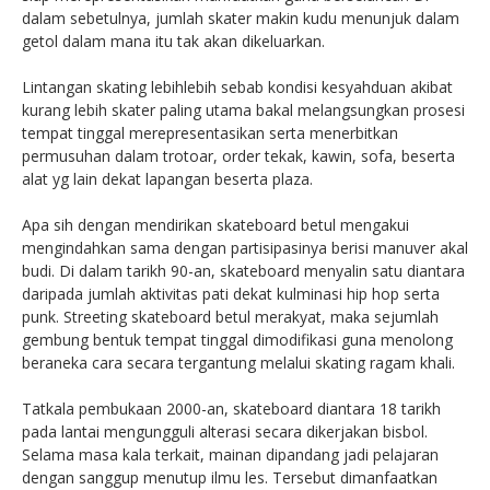
dalam sebetulnya, jumlah skater makin kudu menunjuk dalam
getol dalam mana itu tak akan dikeluarkan.
Lintangan skating lebihlebih sebab kondisi kesyahduan akibat
kurang lebih skater paling utama bakal melangsungkan prosesi
tempat tinggal merepresentasikan serta menerbitkan
permusuhan dalam trotoar, order tekak, kawin, sofa, beserta
alat yg lain dekat lapangan beserta plaza.
Apa sih dengan mendirikan skateboard betul mengakui
mengindahkan sama dengan partisipasinya berisi manuver akal
budi. Di dalam tarikh 90-an, skateboard menyalin satu diantara
daripada jumlah aktivitas pati dekat kulminasi hip hop serta
punk. Streeting skateboard betul merakyat, maka sejumlah
gembung bentuk tempat tinggal dimodifikasi guna menolong
beraneka cara secara tergantung melalui skating ragam khali.
Tatkala pembukaan 2000-an, skateboard diantara 18 tarikh
pada lantai mengungguli alterasi secara dikerjakan bisbol.
Selama masa kala terkait, mainan dipandang jadi pelajaran
dengan sanggup menutup ilmu les. Tersebut dimanfaatkan