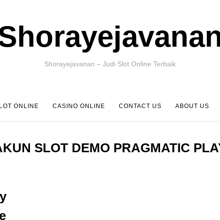
Shorayejavana
Shorayejavanan – Judi Slot Online Terbaik
LOT ONLINE
CASINO ONLINE
CONTACT US
ABOUT US
AKUN SLOT DEMO PRAGMATIC PLA
ty
e