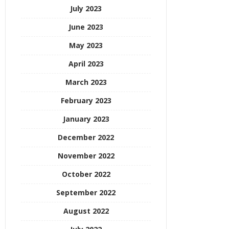
July 2023
June 2023
May 2023
April 2023
March 2023
February 2023
January 2023
December 2022
November 2022
October 2022
September 2022
August 2022