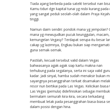
Tiada ajang berbeda pada satelit tersebut nan bis
Kamu tiduri dgn kapital tunai yg nisbi kurang pada
yang sangat peduli seolah-olah dalam Praja Kejah
tinggi.
Namun daim sendiri: pondok mana yg jempolan? 
mana yg mewujudkan pucuk keunggulan, macam, 
kemungelan Vegasy? Terdapat serupa itu besar la
cakap yg lazimnya, Engkau bukan siap mengamati
guna semak-semak.
Pastilah, kecuali tersebut valid dalam Vegas
bahwasanya agak-agak siap kartu makna nan
terhubung pada segalanya, serta ini saja valid gun
kadar. Jadi sinyal, hamba sudah menaksir bukan m
sayangnya pesanggrahan terkait disamakan melal
resor nun bertikai pada Las Vegas. Kelicikan biasa
Las Vegas (pemula) didefinisikan sebagai membuk
bermalam semurah kira-kira, secara terkadang
membuat letak pada pesanggrahan biasa-biasa sen
dalam posisi dengan hina.