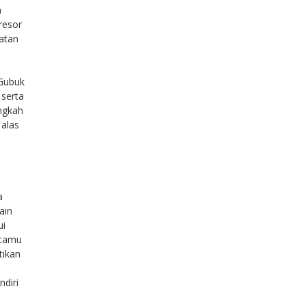
a
 resor
atan
Gubuk
serta
ngkah
 alas
a
ain
ui
 tamu
tikan
diri