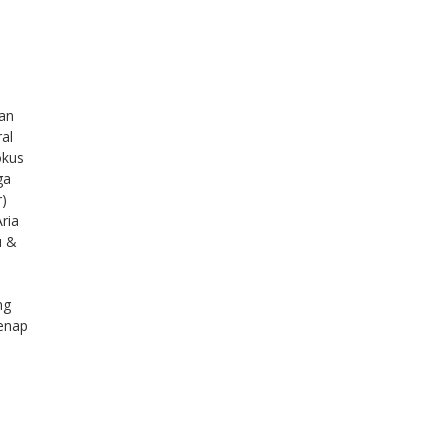
ran
al
okus
ga
r)
ria
u &
ng
genap