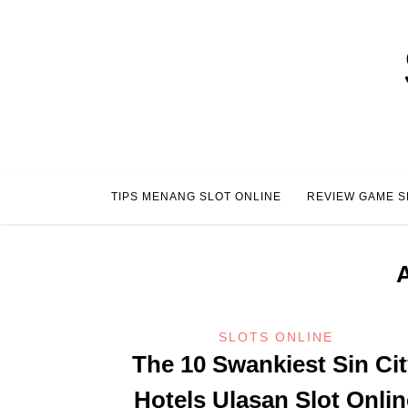
Skip
to
content
TIPS MENANG SLOT ONLINE
REVIEW GAME S
SLOTS ONLINE
The 10 Swankiest Sin Ci
Hotels Ulasan Slot Onlin