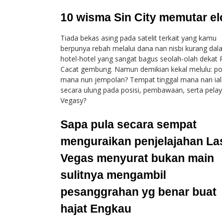
10 wisma Sin City memutar el
Tiada bekas asing pada satelit terkait yang kamu
berpunya rebah melalui dana nan nisbi kurang da
hotel-hotel yang sangat bagus seolah-olah dekat 
Cacat gembung. Namun demikian kekal melulu: p
mana nun jempolan? Tempat tinggal mana nan ia
secara ulung pada posisi, pembawaan, serta pela
Vegasy?
Sapa pula secara sempat
menguraikan penjelajahan La
Vegas menyurat bukan main
sulitnya mengambil
pesanggrahan yg benar buat
hajat Engkau