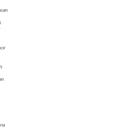
asan
5
r
cir
’s
an
ria