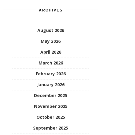
ARCHIVES
August 2026
May 2026
April 2026
March 2026
February 2026
January 2026
December 2025
November 2025
October 2025
September 2025