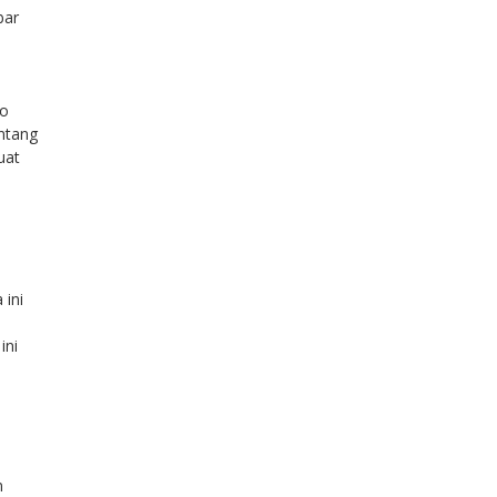
bar
h
po
ntang
uat
 ini
ini
n