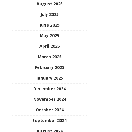
August 2025
July 2025
June 2025
May 2025
April 2025
March 2025
February 2025
January 2025
December 2024
November 2024
October 2024
September 2024
August 2024