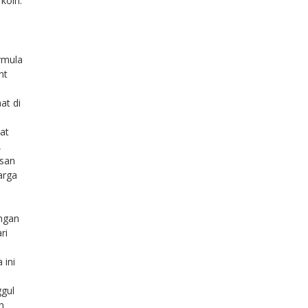
koin.
rmula
nt
at di
at
,
san
arga
engan
ri
 ini
ggul
n