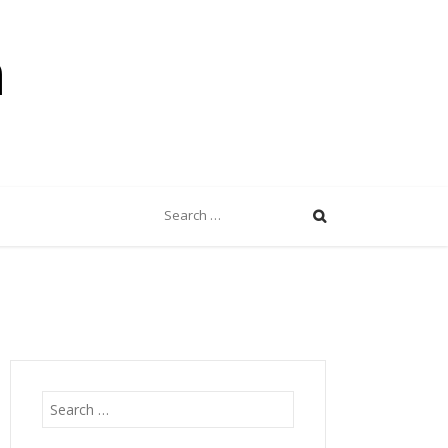
n
Search
for:
Search
for: