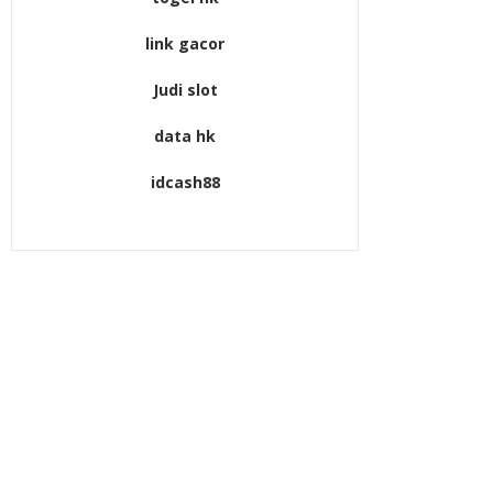
link gacor
Judi slot
data hk
idcash88