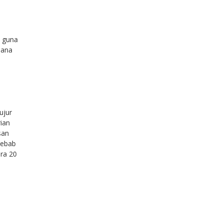
 guna
hana
ujur
ian
san
sebab
ara 20