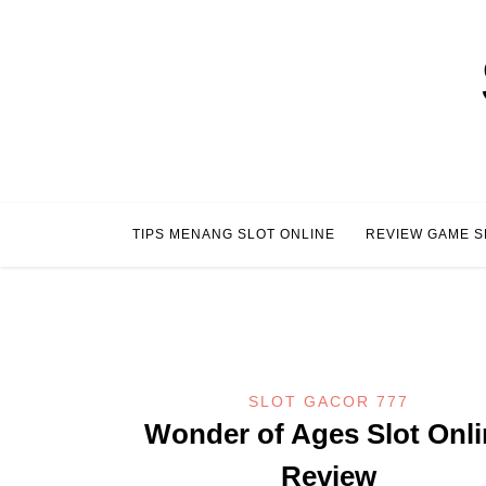
Skip
to
content
TIPS MENANG SLOT ONLINE
REVIEW GAME S
SLOT GACOR 777
Wonder of Ages Slot Onli
Review