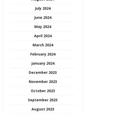
July 2024
June 2024
May 2024
April 2024
March 2024
February 2024
January 2024
December 2023
November 2023
October 2023
September 2023
August 2023