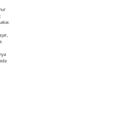
mur
t
akai.
jar,
a.
nya
rada