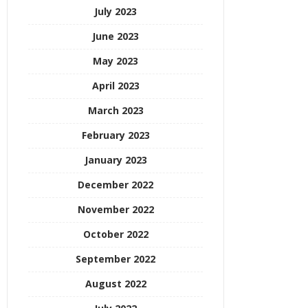
July 2023
June 2023
May 2023
April 2023
March 2023
February 2023
January 2023
December 2022
November 2022
October 2022
September 2022
August 2022