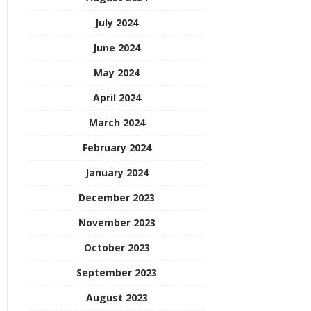
July 2024
June 2024
May 2024
April 2024
March 2024
February 2024
January 2024
December 2023
November 2023
October 2023
September 2023
August 2023