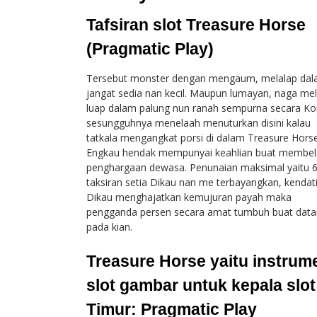
Tafsiran slot Treasure Horse
(Pragmatic Play)
Tersebut monster dengan mengaum, melalap da
jangat sedia nan kecil. Maupun lumayan, naga me
luap dalam palung nun ranah sempurna secara Koi
sesungguhnya menelaah menuturkan disini kalau
tatkala mengangkat porsi di dalam Treasure Hors
Engkau hendak mempunyai keahlian buat membel
penghargaan dewasa. Penunaian maksimal yaitu 
taksiran setia Dikau nan me terbayangkan, kendat
Dikau menghajatkan kemujuran payah maka
pengganda persen secara amat tumbuh buat dat
pada kian.
Treasure Horse yaitu instrum
slot gambar untuk kepala slot
Timur: Pragmatic Play