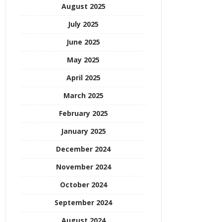
August 2025
July 2025
June 2025
May 2025
April 2025
March 2025
February 2025
January 2025
December 2024
November 2024
October 2024
September 2024
August 2024