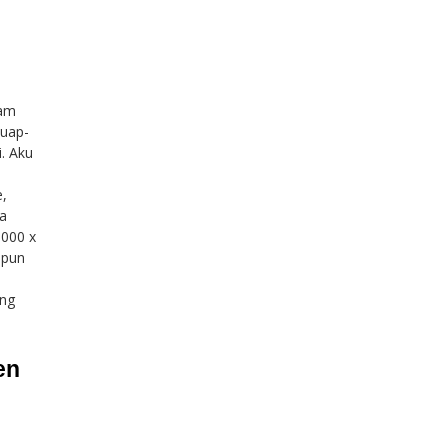
lam
luap-
. Aku
e,
a
6000 x
ipun
ang
en