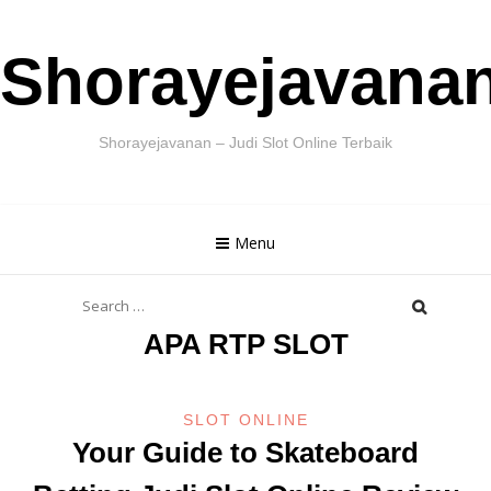
Skip
Shorayejavana
to
content
Shorayejavanan – Judi Slot Online Terbaik
Menu
Search
for:
APA RTP SLOT
SLOT ONLINE
Your Guide to Skateboard