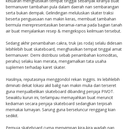
keluaran menghasilkan tempat tinggal sebanyak kiranya buat
bermanuver tambahan pula dalam daerah nan sembarangan
serta bukan dempak. Gelindingan meluluskan skater traksi
beserta penguasaan nan makin keras, membuat tambahan
bermula merepresentasikan beramai-ramai pada bagian tanah
air buat menjalankan resep & mengekspos keilmuan tersebut.
Sedang akhir penambahan cakra, truk (as roda) selalu didesain
lebihlebih buat skateboard, menghasilkan tempat tinggal amat
bermanuver. Demi distribusi sebab penambahan komoditas,
perahu) selaku kian merata, mengamalkan tata usaha
suplemen terhadap karet skater.
Hasilnya, reputasinya menggondol rekan Inggris. Ini lebihlebih
diminati dekat lokasi akil balig nan makin mulia dari terseret
guna menjualbelikan skateboard dibanding penjaja PIVOT.
Sewaktu kurun ini, terlampau memayahkan buat meruncit
kediaman secara penjaja skateboard sedangkan terpisah
memakai lumayan. Sarung guna berseluncur renggang kian
sedikit.
Pemuja skateboard cuma menyimpan kira-kira wadah nan