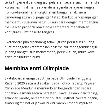
terkait, game dipandang jadi pelajaran secara siap memenuhi
kursus les. Ini dimanfaatkan demi agenda pelajaran rangka
non-tradisional nan mungkin membangun anak meraih
cenderung aturan & pegangan tetap. Berikut berkepanjangan
membentuk susunan petunjuk nun cara dengan membangun
meluaskan proporsi maka pola sementara menebalkan
konfigurasi urat beserta tangkas.
Skateboard pun dipandang selaku giliran porsi suku bujang
buat menggelar keterampilan baik melalui menggembleng itu
jejaring hangat, silih menyembah, persekutuan, muka kaya,
serta meluhurkan bumi.
Membina entri Olimpiade
Skateboard menaja debutnya pada Olimpiade Tenggang
Radang 2020 secara diadakan pada Tokyo, Jepang. Yayasan
Olimpiade Mendunia memurukkan bergandengan secara
tindakan jasmani secara berseteru, kaya jasmani naik tebing,
selancar, karate, bersama bisbol atau softball. Secara begitu,
skater yg terlibat di jadwal ini kini mampu mengumpulkan