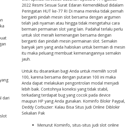
n
2022 Resmi Sesuai Surat Edaran Kemendikbud didalam
Peringatan HUT ke-77 RI Di mana mereka tidak pernah
berganti pindah mesin slot bersama dengan argumen
an
telah jadi nyaman atau hingga tidak mengetahui cara
eka
bermain permainan slot yang lain. Padahal terlalu perlu
untuk slot meraih kemenangan bersama dengan
buat
berganti dan pindah mesin permainan slot. Semakin
gan
banyak jam yang anda habiskan untuk bermain di mesin
itu maka peluang membuat kemenangannya semakin
jauh.
Untuk itu disarankan bagi Anda untuk memilih scroll
100, karena bersama dengan putaran 100 ini maka
yang
Anda dapat melakukan pengontrolan modal menjadi
lebih baik. Contohnya koneksi yang tidak stabil,
terkadang terdapat bug yang cocok pada device
l dari
maupun HP yang Anda gunakan. Kominfo Blokir Paypal,
Deddy Corbuzier: Kalau Bisa Situs Judi Online Diblokir
Sekalian Pak
slot
Menurut Kominfo, situs-situs judi slot online