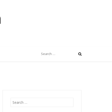
n
Search
for:
Search
for: