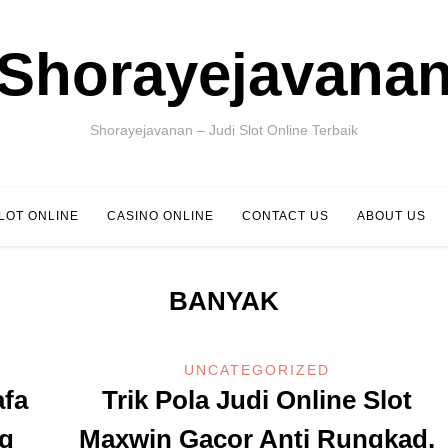
Shorayejavana
Shorayejavanan – Judi Slot Online Terbaik
LOT ONLINE
CASINO ONLINE
CONTACT US
ABOUT US
BANYAK
UNCATEGORIZED
afa
Trik Pola Judi Online Slot
g
Maxwin Gacor Anti Rungkad,