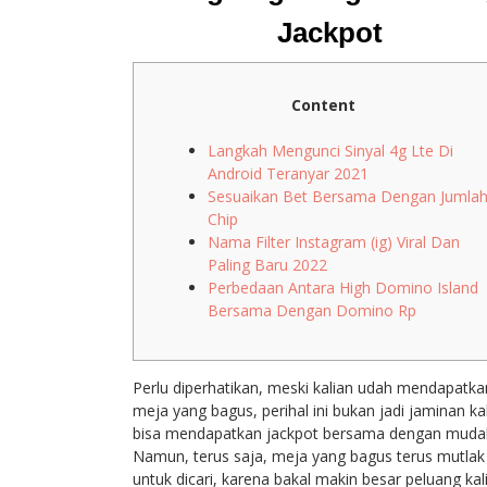
Jackpot
Content
Langkah Mengunci Sinyal 4g Lte Di
Android Teranyar 2021
Sesuaikan Bet Bersama Dengan Jumla
Chip
Nama Filter Instagram (ig) Viral Dan
Paling Baru 2022
Perbedaan Antara High Domino Island
Bersama Dengan Domino Rp
Perlu diperhatikan, meski kalian udah mendapatka
meja yang bagus, perihal ini bukan jadi jaminan ka
bisa mendapatkan jackpot bersama dengan muda
Namun, terus saja, meja yang bagus terus mutlak
untuk dicari, karena bakal makin besar peluang kal