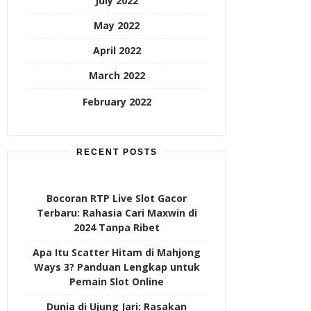
July 2022
May 2022
April 2022
March 2022
February 2022
RECENT POSTS
Bocoran RTP Live Slot Gacor
Terbaru: Rahasia Cari Maxwin di
2024 Tanpa Ribet
Apa Itu Scatter Hitam di Mahjong
Ways 3? Panduan Lengkap untuk
Pemain Slot Online
Dunia di Ujung Jari: Rasakan