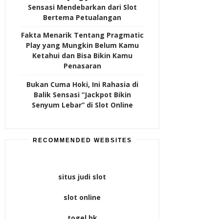
Sensasi Mendebarkan dari Slot
Bertema Petualangan
Fakta Menarik Tentang Pragmatic
Play yang Mungkin Belum Kamu
Ketahui dan Bisa Bikin Kamu
Penasaran
Bukan Cuma Hoki, Ini Rahasia di
Balik Sensasi “Jackpot Bikin
Senyum Lebar” di Slot Online
RECOMMENDED WEBSITES
situs judi slot
slot online
togel hk