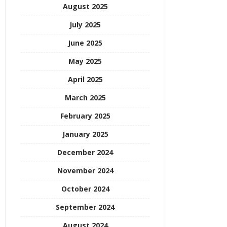
August 2025
July 2025
June 2025
May 2025
April 2025
March 2025
February 2025
January 2025
December 2024
November 2024
October 2024
September 2024
August 2024