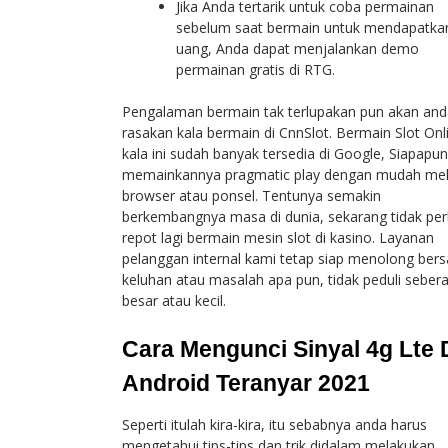
Jika Anda tertarik untuk coba permainan
sebelum saat bermain untuk mendapatka
uang, Anda dapat menjalankan demo
permainan gratis di RTG.
Pengalaman bermain tak terlupakan pun akan and
rasakan kala bermain di CnnSlot. Bermain Slot Onl
kala ini sudah banyak tersedia di Google, Siapapun
memainkannya pragmatic play dengan mudah mel
browser atau ponsel. Tentunya semakin
berkembangnya masa di dunia, sekarang tidak per
repot lagi bermain mesin slot di kasino. Layanan
pelanggan internal kami tetap siap menolong ber
keluhan atau masalah apa pun, tidak peduli seber
besar atau kecil.
Cara Mengunci Sinyal 4g Lte 
Android Teranyar 2021
Seperti itulah kira-kira, itu sebabnya anda harus
mengetahui tips-tips dan trik didalam melakukan