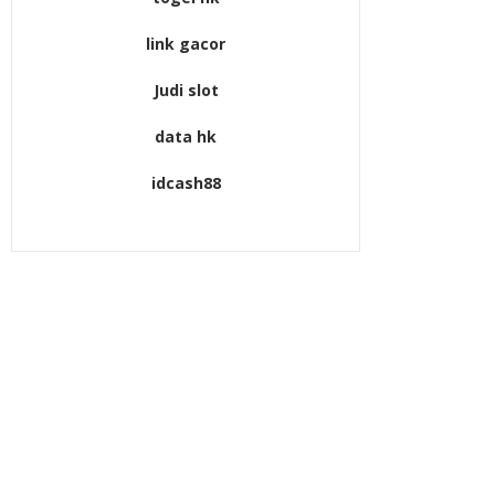
link gacor
Judi slot
data hk
idcash88