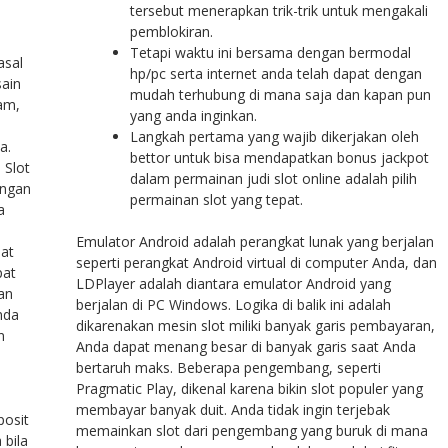
tersebut menerapkan trik-trik untuk mengakali
pemblokiran.
Tetapi waktu ini bersama dengan bermodal
asal
hp/pc serta internet anda telah dapat dengan
sain
mudah terhubung di mana saja dan kapan pun
am,
yang anda inginkan.
Langkah pertama yang wajib dikerjakan oleh
a.
bettor untuk bisa mendapatkan bonus jackpot
 Slot
dalam permainan judi slot online adalah pilih
engan
permainan slot yang tepat.
a
Emulator Android adalah perangkat lunak yang berjalan
mat
seperti perangkat Android virtual di computer Anda, dan
pat
LDPlayer adalah diantara emulator Android yang
an
berjalan di PC Windows. Logika di balik ini adalah
nda
dikarenakan mesin slot miliki banyak garis pembayaran,
n
Anda dapat menang besar di banyak garis saat Anda
bertaruh maks. Beberapa pengembang, seperti
Pragmatic Play, dikenal karena bikin slot populer yang
membayar banyak duit. Anda tidak ingin terjebak
posit
memainkan slot dari pengembang yang buruk di mana
 bila