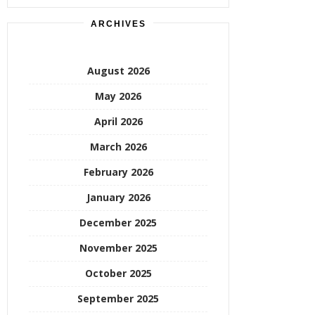
ARCHIVES
August 2026
May 2026
April 2026
March 2026
February 2026
January 2026
December 2025
November 2025
October 2025
September 2025