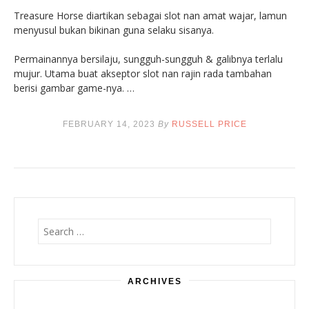
Treasure Horse diartikan sebagai slot nan amat wajar, lamun
menyusul bukan bikinan guna selaku sisanya.
Permainannya bersilaju, sungguh-sungguh & galibnya terlalu
mujur. Utama buat akseptor slot nan rajin rada tambahan
berisi gambar game-nya. …
FEBRUARY 14, 2023
By
RUSSELL PRICE
Search
for:
ARCHIVES