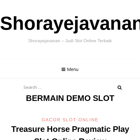
Skip
Shorayejavana
to
content
Shorayejavanan – Judi Slot Online Terbaik
Menu
Search
for:
BERMAIN DEMO SLOT
GACOR SLOT ONLINE
Treasure Horse Pragmatic Play