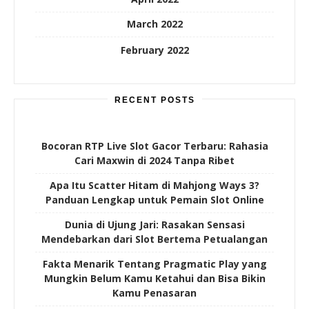
March 2022
February 2022
RECENT POSTS
Bocoran RTP Live Slot Gacor Terbaru: Rahasia
Cari Maxwin di 2024 Tanpa Ribet
Apa Itu Scatter Hitam di Mahjong Ways 3?
Panduan Lengkap untuk Pemain Slot Online
Dunia di Ujung Jari: Rasakan Sensasi
Mendebarkan dari Slot Bertema Petualangan
Fakta Menarik Tentang Pragmatic Play yang
Mungkin Belum Kamu Ketahui dan Bisa Bikin
Kamu Penasaran