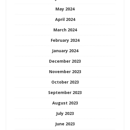
May 2024
April 2024
March 2024
February 2024
January 2024
December 2023
November 2023
October 2023
September 2023
August 2023
July 2023
June 2023