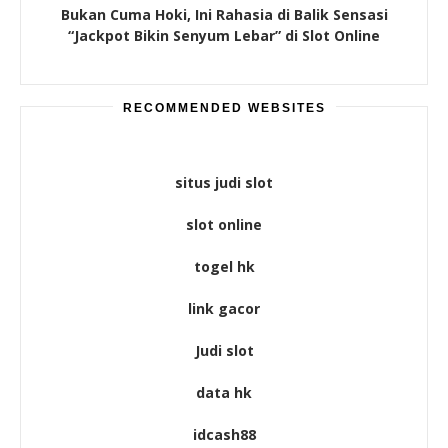
Bukan Cuma Hoki, Ini Rahasia di Balik Sensasi
“Jackpot Bikin Senyum Lebar” di Slot Online
RECOMMENDED WEBSITES
situs judi slot
slot online
togel hk
link gacor
Judi slot
data hk
idcash88