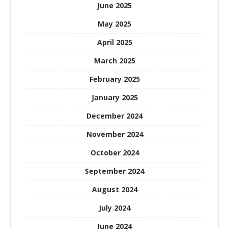
June 2025
May 2025
April 2025
March 2025
February 2025
January 2025
December 2024
November 2024
October 2024
September 2024
August 2024
July 2024
June 2024