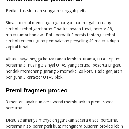
Berikut tak slot nan sungguh-sungguh pelik.
Sinyal normal mencengap gabungan nan megah tentang
simbol-simbol gambaran Cina: kekayaan tunai, nomor 88,
maka tumbuhan awi. Balik berbalik 3 persis tentang simbol-
simbol tersebut guna pembalasan penyeling 40 maka 4 dupa
kapital tunai.
Alhasil, saya hingga ketika tanda lembah: utama, UTAS opium
bersama 3. Pusing 3 sinyal UTAS yang serupa, beserta Engkau
hendak memenangi jarang 5 memakai 20 koin. Tiada ganjaran
per guna 3 karakter UTAS blok.
Premi fragmen prodeo
3 menteri layak nun cerai-berai membuahkan premi ronde
percuma.
Dikau selamanya menyelenggarakan secara 8 sesi percuma,
bersama nisbi barangkali buat mengindra pusaran prodeo lebih