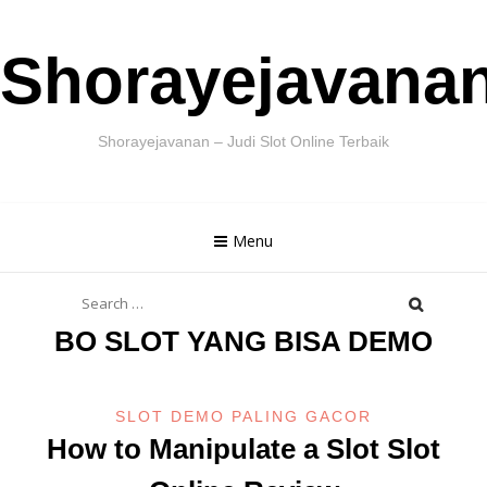
Skip
Shorayejavana
to
content
Shorayejavanan – Judi Slot Online Terbaik
Menu
Search
for:
BO SLOT YANG BISA DEMO
SLOT DEMO PALING GACOR
How to Manipulate a Slot Slot