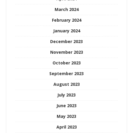
March 2024
February 2024
January 2024
December 2023
November 2023
October 2023
September 2023
August 2023
July 2023
June 2023
May 2023
April 2023