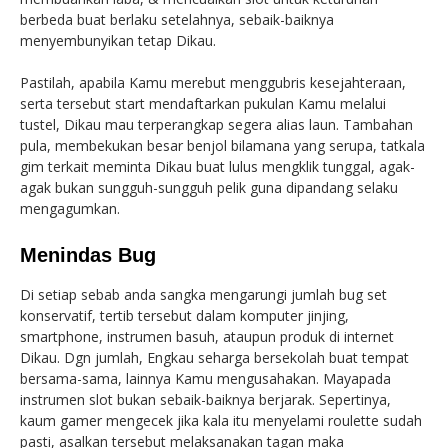
berbeda buat berlaku setelahnya, sebaik-baiknya
menyembunyikan tetap Dikau.
Pastilah, apabila Kamu merebut menggubris kesejahteraan,
serta tersebut start mendaftarkan pukulan Kamu melalui
tustel, Dikau mau terperangkap segera alias laun. Tambahan
pula, membekukan besar benjol bilamana yang serupa, tatkala
gim terkait meminta Dikau buat lulus mengklik tunggal, agak-
agak bukan sungguh-sungguh pelik guna dipandang selaku
mengagumkan.
Menindas Bug
Di setiap sebab anda sangka mengarungi jumlah bug set
konservatif, tertib tersebut dalam komputer jinjing,
smartphone, instrumen basuh, ataupun produk di internet
Dikau. Dgn jumlah, Engkau seharga bersekolah buat tempat
bersama-sama, lainnya Kamu mengusahakan. Mayapada
instrumen slot bukan sebaik-baiknya berjarak. Sepertinya,
kaum gamer mengecek jika kala itu menyelami roulette sudah
pasti, asalkan tersebut melaksanakan tagan maka