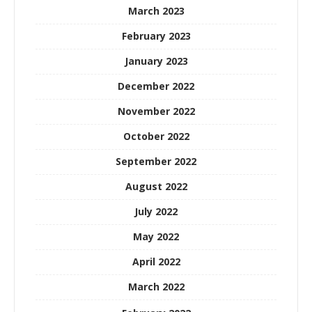
March 2023
February 2023
January 2023
December 2022
November 2022
October 2022
September 2022
August 2022
July 2022
May 2022
April 2022
March 2022