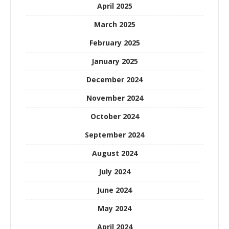
April 2025
March 2025
February 2025
January 2025
December 2024
November 2024
October 2024
September 2024
August 2024
July 2024
June 2024
May 2024
April 2024