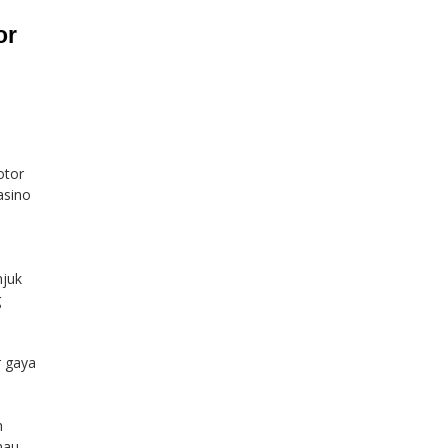
or
otor
asino
njuk
g
r gaya
h
mau