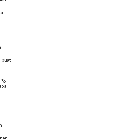
ai
a
a buat
ang
apa-
n
han,