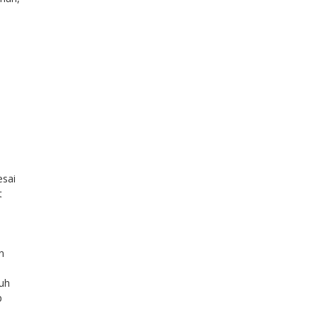
esai
t
h
n
ruh
p