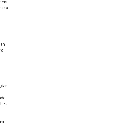
henti
masa
kan
ra
gian
ndok
 beta
ini