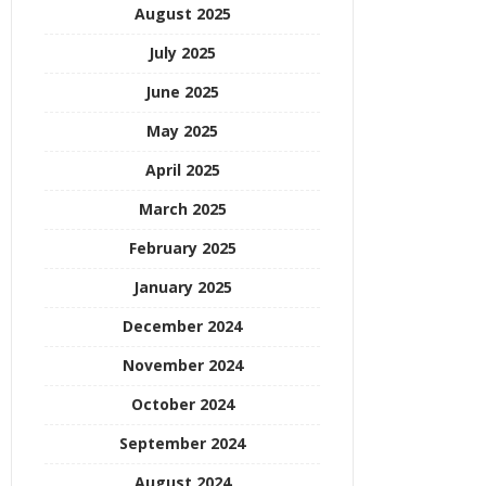
August 2025
July 2025
June 2025
May 2025
April 2025
March 2025
February 2025
January 2025
December 2024
November 2024
October 2024
September 2024
August 2024