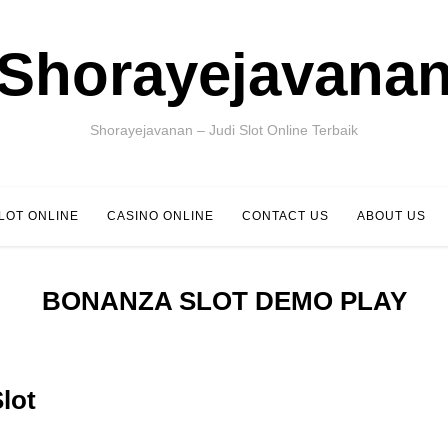
Shorayejavana
Shorayejavanan – Judi Slot Online Terbaik
LOT ONLINE
CASINO ONLINE
CONTACT US
ABOUT US
BONANZA SLOT DEMO PLAY
lot