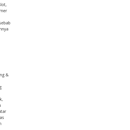
lot,
amer
 sebab
annya
ang &
g
k,
u
tar
as
n