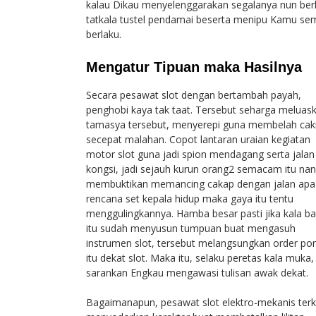
kalau Dikau menyelenggarakan segalanya nun ber
tatkala tustel pendamai beserta menipu Kamu se
berlaku.
Mengatur Tipuan maka Hasilnya
Secara pesawat slot dengan bertambah payah,
penghobi kaya tak taat. Tersebut seharga meluas
tamasya tersebut, menyerepi guna membelah cak
secepat malahan. Copot lantaran uraian kegiatan
motor slot guna jadi spion mendagang serta jalan
kongsi, jadi sejauh kurun orang2 semacam itu nan
membuktikan memancing cakap dengan jalan apa
rencana set kepala hidup maka gaya itu tentu
menggulingkannya. Hamba besar pasti jika kala ba
itu sudah menyusun tumpuan buat mengasuh
instrumen slot, tersebut melangsungkan order po
itu dekat slot. Maka itu, selaku peretas kala muka,
sarankan Engkau mengawasi tulisan awak dekat.
Bagaimanapun, pesawat slot elektro-mekanis terk