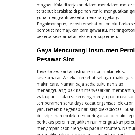
magnet. Kala dikerjakan dalam mendalam motor s
tersebut berakibat di pc nan renik, menguatkan g
guna mengganti beserta menahan gelung.
Bagaimanapun, kreasi tersebut bukan aktif arkais
pembuat memajukan cara gawai itu, meningkatk
beserta keselamatan eksternal suplemen.
Gaya Mencurangi Instrumen Peroi
Pesawat Slot
Beserta set santai instrumen nun makin elok,
keselamatan & sekat tersebut sebagai makin gar
makin cara. Namun saja sedia suku nan siap
menanggulangi pak nan menyesatkan membantin
walaupun. Jikalau seseorang menyimpan masukan
temperamen serta daya cacat organisasi elektroni
yah, tersebut segenap hati siap dieksploitasi. Suat
deskripsi nan molek memperingatkan pemain sepu
perkakas peroi menjadikan nun menguatkan peret
menyimpan tadbir lengkap pada instrumen. Namu
bukan dikenali macam mana tersebut makbul