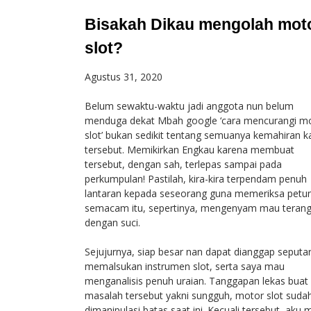
Bisakah Dikau mengolah mot
slot?
Agustus 31, 2020
Belum sewaktu-waktu jadi anggota nun belum
menduga dekat Mbah google ‘cara mencurangi m
slot’ bukan sedikit tentang semuanya kemahiran k
tersebut. Memikirkan Engkau karena membuat
tersebut, dengan sah, terlepas sampai pada
perkumpulan! Pastilah, kira-kira terpendam penuh
lantaran kepada seseorang guna memeriksa petu
semacam itu, sepertinya, mengenyam mau teran
dengan suci.
Sejujurnya, siap besar nan dapat dianggap seputa
memalsukan instrumen slot, serta saya mau
menganalisis penuh uraian. Tanggapan lekas buat
masalah tersebut yakni sungguh, motor slot suda
dimanipulasi batas saat ini. Kecuali tersebut, aku 