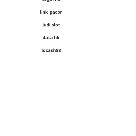
link gacor
Judi slot
data hk
idcash88