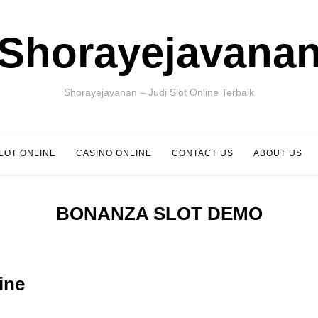
Shorayejavana
Shorayejavanan – Judi Slot Online Terbaik
LOT ONLINE
CASINO ONLINE
CONTACT US
ABOUT US
BONANZA SLOT DEMO
ine