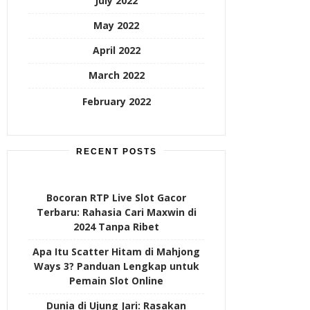
July 2022
May 2022
April 2022
March 2022
February 2022
RECENT POSTS
Bocoran RTP Live Slot Gacor
Terbaru: Rahasia Cari Maxwin di
2024 Tanpa Ribet
Apa Itu Scatter Hitam di Mahjong
Ways 3? Panduan Lengkap untuk
Pemain Slot Online
Dunia di Ujung Jari: Rasakan