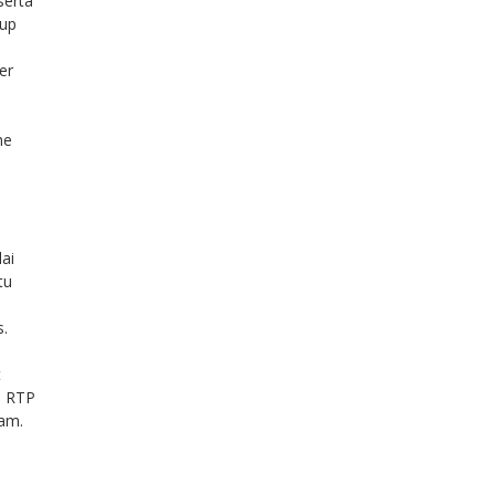
serta
gup
er
he
ai
tu
s.
t
l RTP
nam.