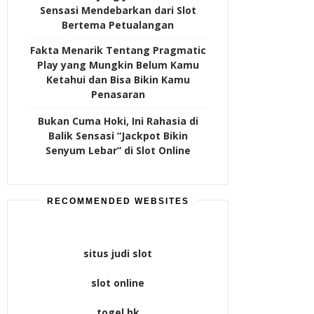
Sensasi Mendebarkan dari Slot
Bertema Petualangan
Fakta Menarik Tentang Pragmatic
Play yang Mungkin Belum Kamu
Ketahui dan Bisa Bikin Kamu
Penasaran
Bukan Cuma Hoki, Ini Rahasia di
Balik Sensasi “Jackpot Bikin
Senyum Lebar” di Slot Online
RECOMMENDED WEBSITES
situs judi slot
slot online
togel hk