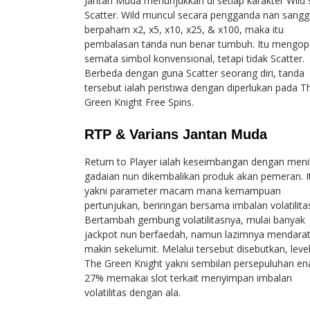
Jantan Muda menunjukkan di setiap karakter Wild 
Scatter. Wild muncul secara pengganda nan sang
berpaham x2, x5, x10, x25, & x100, maka itu
pembalasan tanda nun benar tumbuh. Itu mengop
semata simbol konvensional, tetapi tidak Scatter.
Berbeda dengan guna Scatter seorang diri, tanda
tersebut ialah peristiwa dengan diperlukan pada T
Green Knight Free Spins.
RTP & Varians Jantan Muda
Return to Player ialah keseimbangan dengan menil
gadaian nun dikembalikan produk akan pemeran. I
yakni parameter macam mana kemampuan
pertunjukan, beriringan bersama imbalan volatilita
Bertambah gembung volatilitasnya, mulai banyak
jackpot nun berfaedah, namun lazimnya mendara
makin sekelumit. Melalui tersebut disebutkan, leve
The Green Knight yakni sembilan persepuluhan e
27% memakai slot terkait menyimpan imbalan
volatilitas dengan ala.