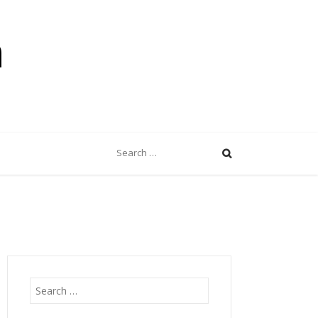
n
Search
for:
Search
for: