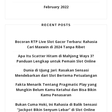
February 2022
RECENT POSTS
Bocoran RTP Live Slot Gacor Terbaru: Rahasia
Cari Maxwin di 2024 Tanpa Ribet
Apa Itu Scatter Hitam di Mahjong Ways 3?
Panduan Lengkap untuk Pemain Slot Online
Dunia di Ujung Jari: Rasakan Sensasi
Mendebarkan dari Slot Bertema Petualangan
Fakta Menarik Tentang Pragmatic Play yang
Mungkin Belum Kamu Ketahui dan Bisa Bikin
Kamu Penasaran
Bukan Cuma Hoki, Ini Rahasia di Balik Sensasi
“Jackpot Bikin Senyum Lebar” di Slot Online