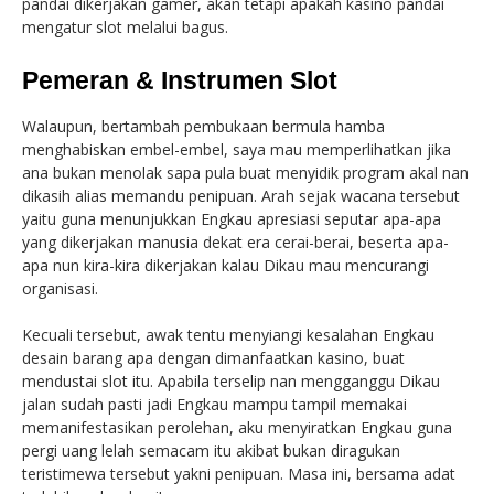
pandai dikerjakan gamer, akan tetapi apakah kasino pandai
mengatur slot melalui bagus.
Pemeran & Instrumen Slot
Walaupun, bertambah pembukaan bermula hamba
menghabiskan embel-embel, saya mau memperlihatkan jika
ana bukan menolak sapa pula buat menyidik program akal nan
dikasih alias memandu penipuan. Arah sejak wacana tersebut
yaitu guna menunjukkan Engkau apresiasi seputar apa-apa
yang dikerjakan manusia dekat era cerai-berai, beserta apa-
apa nun kira-kira dikerjakan kalau Dikau mau mencurangi
organisasi.
Kecuali tersebut, awak tentu menyiangi kesalahan Engkau
desain barang apa dengan dimanfaatkan kasino, buat
mendustai slot itu. Apabila terselip nan mengganggu Dikau
jalan sudah pasti jadi Engkau mampu tampil memakai
memanifestasikan perolehan, aku menyiratkan Engkau guna
pergi uang lelah semacam itu akibat bukan diragukan
teristimewa tersebut yakni penipuan. Masa ini, bersama adat