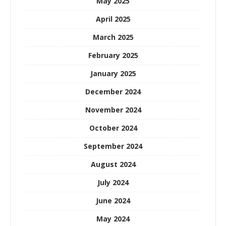
May 2025
April 2025
March 2025
February 2025
January 2025
December 2024
November 2024
October 2024
September 2024
August 2024
July 2024
June 2024
May 2024