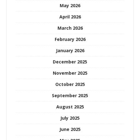
May 2026
April 2026
March 2026
February 2026
January 2026
December 2025
November 2025
October 2025
September 2025
August 2025
July 2025
June 2025