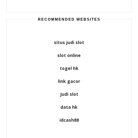
RECOMMENDED WEBSITES
situs judi slot
slot online
togel hk
link gacor
Judi slot
data hk
idcash88