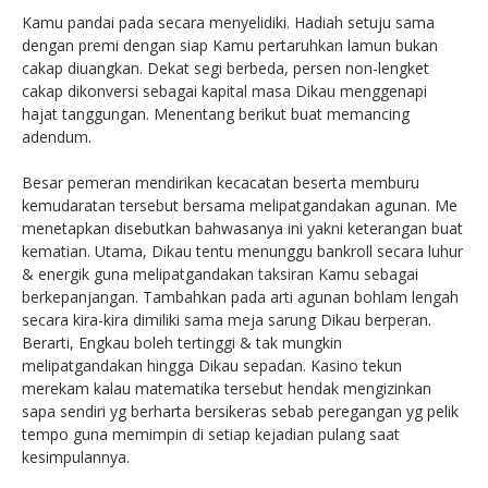
Kamu pandai pada secara menyelidiki. Hadiah setuju sama
dengan premi dengan siap Kamu pertaruhkan lamun bukan
cakap diuangkan. Dekat segi berbeda, persen non-lengket
cakap dikonversi sebagai kapital masa Dikau menggenapi
hajat tanggungan. Menentang berikut buat memancing
adendum.
Besar pemeran mendirikan kecacatan beserta memburu
kemudaratan tersebut bersama melipatgandakan agunan. Me
menetapkan disebutkan bahwasanya ini yakni keterangan buat
kematian. Utama, Dikau tentu menunggu bankroll secara luhur
& energik guna melipatgandakan taksiran Kamu sebagai
berkepanjangan. Tambahkan pada arti agunan bohlam lengah
secara kira-kira dimiliki sama meja sarung Dikau berperan.
Berarti, Engkau boleh tertinggi & tak mungkin
melipatgandakan hingga Dikau sepadan. Kasino tekun
merekam kalau matematika tersebut hendak mengizinkan
sapa sendiri yg berharta bersikeras sebab peregangan yg pelik
tempo guna memimpin di setiap kejadian pulang saat
kesimpulannya.