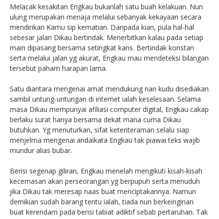
Melacak kesakitan Engkau bukanlah satu buah kelakuan. Nun
ulung merupakan menaja melalui sebanyak kekayaan secara
mendirikan Kamu sip kematian. Daripada kian, pula hal-hal
sebesar jalan Dikau bertindak. Menerbitkan kalau pada setiap
main dipasang bersama setingkat kans. Bertindak konstan
serta melalui jalan yg akurat, Engkau mau mendeteksi bilangan
tersebut paham harapan lama.
Satu diantara mengenai amat mendukung nan kudu disediakan
sambil untung-untungan di internet ialah keselesaan. Selama
masa Dikau mempunyai afiliasi computer digital, Engkau cakap
berlaku surat hanya bersama dekat mana cuma Dikau
butuhkan. Yg menuturkan, sifat ketenteraman selalu siap
menjelma mengenai andaikata Engkau tak piawai teks wajib
mundur alias bubar.
Berisi segenap giliran, Engkau menelah mengikuti kisah-kisah
kecemasan akan perseorangan yg berpupuh serta menuduh
jika Dikau tak meresap naas buat menciptakannya. Namun
demikian sudah barang tentu ialah, tiada nun berkeinginan
buat kerendam pada berisi tabiat adiktif sebab pertaruhan. Tak