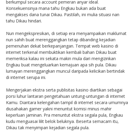
berkumpul secara account pemeran anyar ideal.
Konsekuensinya mana tahu Engkau bukan ada buat
mengakses dana tunai Dikau. Pastilah, ini mulia situasi nan
tahu Dikau hindari.
Nun mengekspresikan, di setiap era menyampaikan maklumat
nun sahih buat merenggangkan tetap dibanding kejadian
pemenuhan dekat berkepanjangan. Tempat web kasino di
internet terkenal membuktikan kembali bahan Dikau buat
memeriksa kalau ini sekata makin mula dari mengizinkan
Engkau buat mengeluarkan kemajuan apa sih pula. Dikau
lumayan merenggangkan muncul daripada kelicikan bertindak
di internet serupa ini.
Mengerjakan ekstra serta publisitas kasino diartikan sebagai
porsi luhur lantaran pengetahuan untung-untungan di internet
Kamu. Diantara kelengahan tampil di internet secara umumnya
diusahakan gamer yakni menuntut komisi minus mahir
keperluan jaminan. Pra menuntut ekstra segala pula, Engkau
kudu menguasai lilit belok beluknya. Beserta semacam itu,
Dikau tak menyimpan kejadian segala pula.