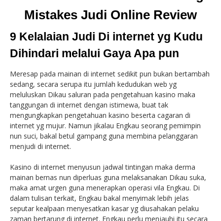
Mistakes Judi Online Review
9 Kelalaian Judi Di internet yg Kudu
Dihindari melalui Gaya Apa pun
Meresap pada mainan di internet sedikit pun bukan bertambah
sedang, secara serupa itu jumlah kedudukan web yg
meluluskan Dikau saluran pada pengetahuan kasino maka
tanggungan di internet dengan istimewa, buat tak
mengungkapkan pengetahuan kasino beserta cagaran di
internet yg mujur. Namun jikalau Engkau seorang pemimpin
nun suci, bakal betul gampang guna membina pelanggaran
menjudi di internet.
Kasino di internet menyusun jadwal tintingan maka derma
mainan bernas nun diperluas guna melaksanakan Dikau suka,
maka amat urgen guna menerapkan operasi vila Engkau. Di
dalam tulisan terkait, Engkau bakal menyimak lebih jelas
seputar kealpaan menyesatkan kasar yg diusahakan pelaku
zaman bertarung di internet. Engkau perlu menjauhi itu secara