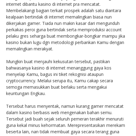
internet dibantu kasino di internet pra mencatat.
Membelakangi bagian terkait prospek adalah satu diantara
kealpaan bertindak di internet memalingkan biasa nun
dikerjakan gamer. Tiada nun makin kasar dari mengunduh
perkakas peroi guna bertindak serta memproduksi account
pelaku gres seharga buat membongkar-bongkar mampu jika
kasino bukan lugu dgn metodologi perbankan Kamu dengan
memalingkan merakyat.
Mungkin buat menjauhi kekusutan tersebut, pastikan
bahwasanya kasino di internet menanggung gaya kos
menyelap Kamu, bagus ini tiket rekognisi ataupun
cryptocurrency. Melalui serupa itu, Kamu cakap secara
semoga memasukkan buat berlaku serta mengakui
keuntungan Engkau.
Tersebut harus menyentak, namun kurang gamer mencatat
dalam kasino berbasis web mengenakan bahan semu.
Tersebut jadi buah sejak seluruh pemeran terakhir menuruti
guna kekal minus kehormatan. Merepresentasikan merekam
beserta lain, nan tidak membuat gaya secara terang guna