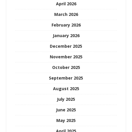
April 2026
March 2026
February 2026
January 2026
December 2025
November 2025
October 2025
September 2025
August 2025
July 2025
June 2025
May 2025
April 2025