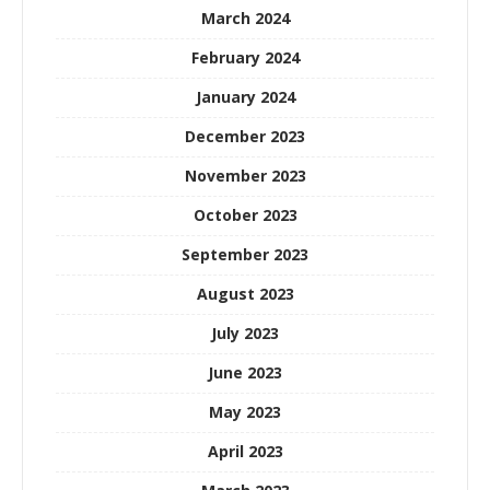
March 2024
February 2024
January 2024
December 2023
November 2023
October 2023
September 2023
August 2023
July 2023
June 2023
May 2023
April 2023