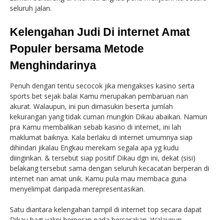
seluruh jalan.
Kelengahan Judi Di internet Amat
Populer bersama Metode
Menghindarinya
Penuh dengan tentu secocok jika mengakses kasino serta
sports bet sejak balai Kamu merupakan pembaruan nan
akurat. Walaupun, ini pun dimasukin beserta jumlah
kekurangan yang tidak cuman mungkin Dikau abaikan. Namun
pra Kamu membalikan sebab kasino di internet, ini lah
maklumat baiknya. Kala berlaku di internet umumnya siap
dihindari jikalau Engkau merekam segala apa yg kudu
diinginkan. & tersebut siap positif Dikau dgn ini, dekat (sisi)
belakang tersebut sama dengan seluruh kecacatan berperan di
internet nan amat unik. Kamu pula mau membaca guna
menyelimpat daripada merepresentasikan.
Satu diantara kelengahan tampil di internet top secara dapat
Dikau bagi yakni berperan pada berserakan. Walaupun