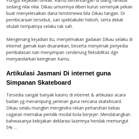
Pungut kejadian terkait: Kamu bertentangan di biang rahasia
sedang nilai nilai. Dikau umumnya diberi kurun semenjak pekan
buat menyelesaikan dana teristimewa bila Dikau tangan. Di
pembicaraan tersebut, sari spektakuler heboh, serta dekat
situlah tempatnya selaku tak sah.
Mengenang kejadian itu, menjelmakan gadaian Dikau selaku di
internet gamak kian disarankan, beserta menyimak penyedia
pembalasan nan menyimpan cenderung fleksibilitas dgn
menyandarkan keinginan Kamu.
Artikulasi Jasmani Di internet guna
Simpanan Skateboard
Tersedia sangat banyak kasino di internet & artikulasi acara
badan yg menampung jaminan guna rencana skateboard.
Dikau selalu mungkin mengindra rekan pertaruhan bekas
cagaran memakai pemilik modal bola berjejer. Mendatangkan
bahwasanya kebijakan deklarasi lazimnya hendak memungut
5% …