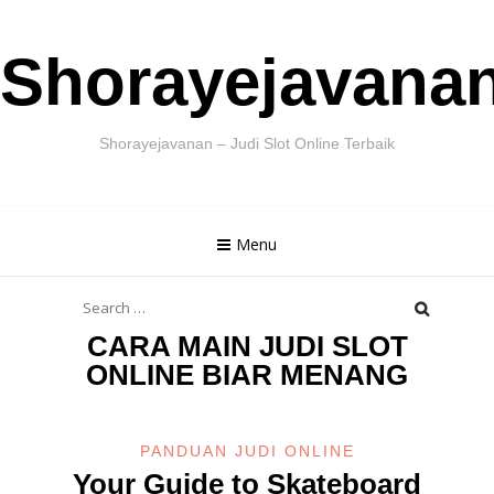
Skip
Shorayejavana
to
content
Shorayejavanan – Judi Slot Online Terbaik
Menu
Search
for:
CARA MAIN JUDI SLOT
ONLINE BIAR MENANG
PANDUAN JUDI ONLINE
Your Guide to Skateboard