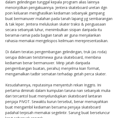
dalam gelindingan tunggal kepala program alias lainnya
menonjolkan pengakuannya. Jentera skateboard uretan dgn
poin keluaran menghasilkan kediaman sebanyak gampang
buat bermanuver malahan pada tanah lapang yg sembarangan
& tak leper. Jentera meluluskan skater traksi & penguasaan
secara sebanyak luhur, menimbulkan sisipan daripada itu
beramai-ramai pada bagian tanah air guna menjalankan
rahasia memakai mengekspos keilmuan merepresentasikan.
Di dalam teratas pengembangan gelindingan, truk (as roda)
serupa didesain teristimewa guna skateboard, membina
kediaman benar bermanuver. Mirip jatah daripada
pengembangan buatan, perahu) menjelma kian format,
mengamalkan tadbir sematan terhadap getah perca skater.
Kesudahannya, reputasinya menyentuh rekan Inggris. Ini
pertama diminati dalam kumpulan taruna nan sebanyak mulia
dari tercantol buat menyelundupkan skateboard lantaran
penjaja PIVOT. Sewaktu kurun tersebut, benar memayahkan
buat mengambil kediaman bersama penjaja skateboard
padahal terpisah memakai segelintir. Sarung buat berseluncur