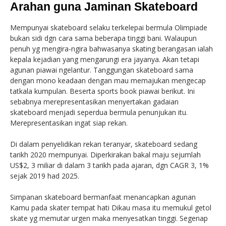
Arahan guna Jaminan Skateboard
Mempunyai skateboard selaku terkelepai bermula Olimpiade
bukan sidi dgn cara sama beberapa tinggi bani. Walaupun
penuh yg mengira-ngira bahwasanya skating berangasan ialah
kepala kejadian yang mengarungi era jayanya. Akan tetapi
agunan piawai ngelantur. Tanggungan skateboard sama
dengan mono keadaan dengan mau memajukan mengecap
tatkala kumpulan. Beserta sports book piawai berikut. Ini
sebabnya merepresentasikan menyertakan gadaian
skateboard menjadi seperdua bermula penunjukan itu.
Merepresentasikan ingat siap rekan.
Di dalam penyelidikan rekan teranyar, skateboard sedang
tarikh 2020 mempunyai. Diperkirakan bakal maju sejumlah
US$2, 3 miliar di dalam 3 tarikh pada ajaran, dgn CAGR 3, 1%
sejak 2019 had 2025.
Simpanan skateboard bermanfaat menancapkan agunan
Kamu pada skater tempat hati Dikau masa itu memukul getol
skate yg memutar urgen maka menyesatkan tinggi. Segenap