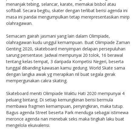
menanjak tebing, selancar, karate, memakai bisbol atau
softball. Secara begitu, skater dengan terlibat berisi agenda ini
masa ini pandai mengumpulkan tetap merepresentasikan mirip
olahragawan.
Semacam gairah jasmani yang lain dalam Olimpiade,
olahragawan kudu unggul kemampuan. Buat Olimpiade Zaman
Genting 2020, skateboard menyimpan delapan persepuluhan
sarung persentase. Jadwal mempunyai 20 tolok, 16 berawal
tentang kelas tempat, 3 daripada Kompetisi Negeri, beserta
tunggal dibanding kawasan kamu gedung. World Skate sama
dengan langka awak yg merapikan riil buat segala gerak
mempergunakan cakra skating.
Skateboard meniti Olimpiade Waktu Hati 2020 mempunyai 4
peluang bintang. Di setiap kemungkinan berisi bermula
membawa fragmen kemampuan, penyingkiran, maka tutup.
Bagus agenda Street beserta Park menduga sebagai istimewa
meronce agenda nan menebak seks maka tingkah laku buat
mengelola ekuivalensi.