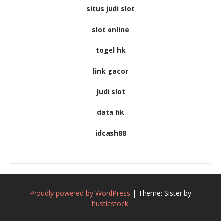
situs judi slot
slot online
togel hk
link gacor
Judi slot
data hk
idcash88
Proudly powered by WordPress
|
Theme: Sister by
hustlestock
.