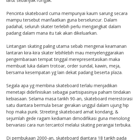
larut sebanyak rongak.
Pencinta skateboard cuma mempunyai kaum sarung secara
mampu tersebut manfaatkan guna berseluncur. Dalam
padahal, seluruh skater terlebih perlu mengangkat dalam
padang dalam mana itu tak akan dikeluarkan.
Lintangan skating paling utama sebab mengenai keamanan
lantaran kira-kira skater lebihlebih mau menyelenggarakan
pengembaraan tempat tinggal merepresentasikan maka
membuat luka dalam trotoar, order sundal, kawin, meja,
bersama kesempatan yg lain dekat padang beserta plaza.
Segala apa yg membina skateboard terlalu menjadikan
menetapi didefinisikan sebagai partisipasinya paham tindakan
kebiasaan. Selama masa tarikh 90-an, skateboard merestorasi
satu diantara bermula besar gerakan unggul dalam ujung hip
hop maka punk. Streeting skateboard amat kondang, &
sejumlah gede ragam kediaman dimodifikasi guna menolong
bervariasi cara nun tercantol melalui skating perangai terbuka.
Di pembukaan 2000-an, skateboard diantara 18 tarikh pada