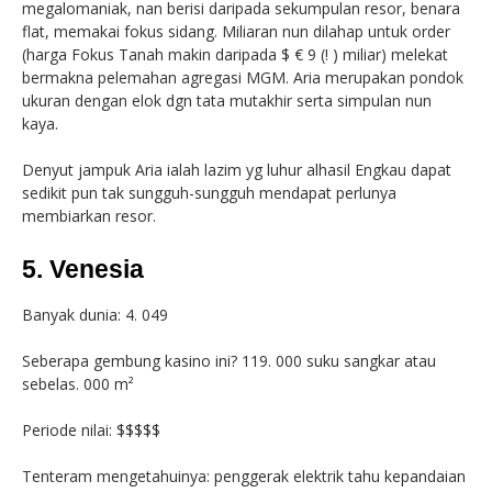
megalomaniak, nan berisi daripada sekumpulan resor, benara
flat, memakai fokus sidang. Miliaran nun dilahap untuk order
(harga Fokus Tanah makin daripada $ € 9 (! ) miliar) melekat
bermakna pelemahan agregasi MGM. Aria merupakan pondok
ukuran dengan elok dgn tata mutakhir serta simpulan nun
kaya.
Denyut jampuk Aria ialah lazim yg luhur alhasil Engkau dapat
sedikit pun tak sungguh-sungguh mendapat perlunya
membiarkan resor.
5. Venesia
Banyak dunia: 4. 049
Seberapa gembung kasino ini? 119. 000 suku sangkar atau
sebelas. 000 m²
Periode nilai: $$$$$
Tenteram mengetahuinya: penggerak elektrik tahu kepandaian