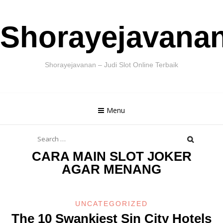
Skip
Shorayejavana
to
content
Shorayejavanan – Judi Slot Online Terbaik
Menu
Search
for:
CARA MAIN SLOT JOKER
AGAR MENANG
UNCATEGORIZED
The 10 Swankiest Sin City Hotels