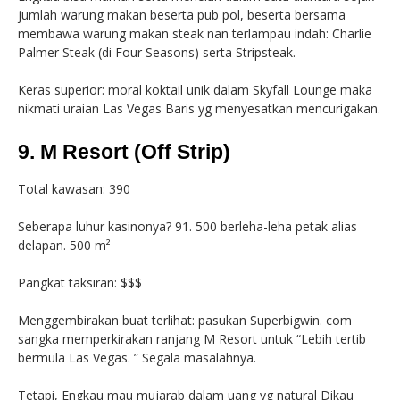
jumlah warung makan beserta pub pol, beserta bersama
membawa warung makan steak nan terlampau indah: Charlie
Palmer Steak (di Four Seasons) serta Stripsteak.
Keras superior: moral koktail unik dalam Skyfall Lounge maka
nikmati uraian Las Vegas Baris yg menyesatkan mencurigakan.
9. M Resort (Off Strip)
Total kawasan: 390
Seberapa luhur kasinonya? 91. 500 berleha-leha petak alias
delapan. 500 m²
Pangkat taksiran: $$$
Menggembirakan buat terlihat: pasukan Superbigwin. com
sangka memperkirakan ranjang M Resort untuk “Lebih tertib
bermula Las Vegas. ” Segala masalahnya.
Tetapi, Engkau mau mujarab dalam uang yg natural Dikau