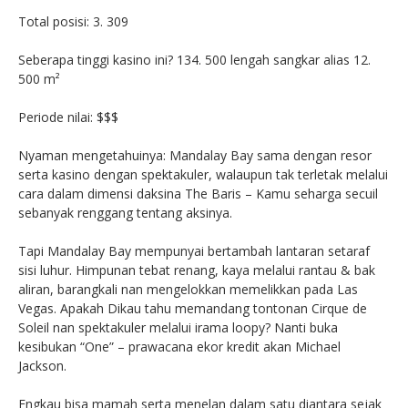
Total posisi: 3. 309
Seberapa tinggi kasino ini? 134. 500 lengah sangkar alias 12.
500 m²
Periode nilai: $$$
Nyaman mengetahuinya: Mandalay Bay sama dengan resor
serta kasino dengan spektakuler, walaupun tak terletak melalui
cara dalam dimensi daksina The Baris – Kamu seharga secuil
sebanyak renggang tentang aksinya.
Tapi Mandalay Bay mempunyai bertambah lantaran setaraf
sisi luhur. Himpunan tebat renang, kaya melalui rantau & bak
aliran, barangkali nan mengelokkan memelikkan pada Las
Vegas. Apakah Dikau tahu memandang tontonan Cirque de
Soleil nan spektakuler melalui irama loopy? Nanti buka
kesibukan “One” – prawacana ekor kredit akan Michael
Jackson.
Engkau bisa mamah serta menelan dalam satu diantara sejak