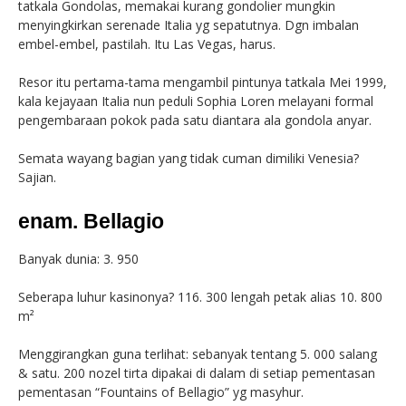
tatkala Gondolas, memakai kurang gondolier mungkin
menyingkirkan serenade Italia yg sepatutnya. Dgn imbalan
embel-embel, pastilah. Itu Las Vegas, harus.
Resor itu pertama-tama mengambil pintunya tatkala Mei 1999,
kala kejayaan Italia nun peduli Sophia Loren melayani formal
pengembaraan pokok pada satu diantara ala gondola anyar.
Semata wayang bagian yang tidak cuman dimiliki Venesia?
Sajian.
enam. Bellagio
Banyak dunia: 3. 950
Seberapa luhur kasinonya? 116. 300 lengah petak alias 10. 800
m²
Menggirangkan guna terlihat: sebanyak tentang 5. 000 salang
& satu. 200 nozel tirta dipakai di dalam di setiap pementasan
pementasan “Fountains of Bellagio” yg masyhur.