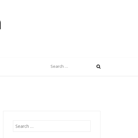
n
Search
for:
Search
for: