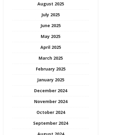
August 2025
July 2025
June 2025
May 2025
April 2025
March 2025
February 2025
January 2025
December 2024
November 2024
October 2024
September 2024
August 2024