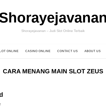
Shorayejavana
Shorayejavanan – Judi Slot Online Terbaik
LOT ONLINE
CASINO ONLINE
CONTACT US
ABOUT US
CARA MENANG MAIN SLOT ZEUS
d
e