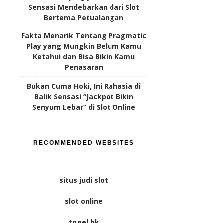
Sensasi Mendebarkan dari Slot
Bertema Petualangan
Fakta Menarik Tentang Pragmatic
Play yang Mungkin Belum Kamu
Ketahui dan Bisa Bikin Kamu
Penasaran
Bukan Cuma Hoki, Ini Rahasia di
Balik Sensasi “Jackpot Bikin
Senyum Lebar” di Slot Online
RECOMMENDED WEBSITES
situs judi slot
slot online
togel hk