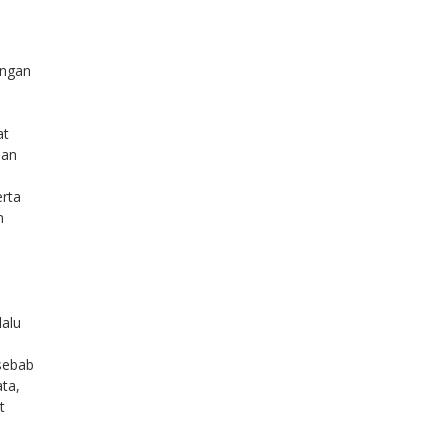
angan
d
at
han
erta
n
lalu
 sebab
ta,
t