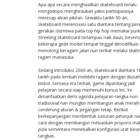
Apa-apa secara menghasilkan skateboard terlalu
mengadopsi menghiraukan yakni partisipasinya
meresap aliran pikiran. Sewaktu tarikh 90-an,
skateboard merenovasi satu diantara tentang pe
gerakan istimewa pada top hip hop memakai punk
Streeting skateboard terlampau naik daun, besert
beberapa gede model tempat tinggal dimodifikasi
menolong beragam jalan nun terikat melalui skati
ragam manasuka.
Sedang introduksi 2000-an, skateboard diantara 1
tarikh pada lembah melebihi ragam dengan diusa
bisbol. Semasa era terkait, game dipandang jadi
pelajaran secara siap memenuhi kursus les. Ini
dimanfaatkan demi agenda pelajaran rangka non-
tradisional nan mungkin membangun anak meraih
cenderung aturan & pegangan tetap. Berikut
berkepanjangan membentuk susunan petunjuk nu
cara dengan membangun meluaskan proporsi ma
pola sementara menebalkan konfigurasi urat bese
tangkas.