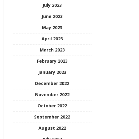
July 2023
June 2023
May 2023
April 2023
March 2023
February 2023
January 2023
December 2022
November 2022
October 2022
September 2022
August 2022