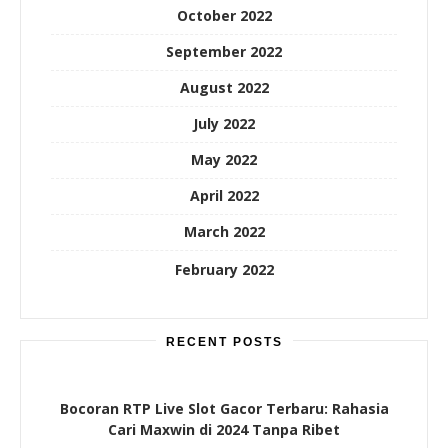
October 2022
September 2022
August 2022
July 2022
May 2022
April 2022
March 2022
February 2022
RECENT POSTS
Bocoran RTP Live Slot Gacor Terbaru: Rahasia
Cari Maxwin di 2024 Tanpa Ribet