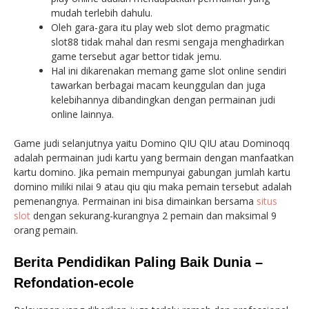
mudah terlebih dahulu.
Oleh gara-gara itu play web slot demo pragmatic
slot88 tidak mahal dan resmi sengaja menghadirkan
game tersebut agar bettor tidak jemu.
Hal ini dikarenakan memang game slot online sendiri
tawarkan berbagai macam keunggulan dan juga
kelebihannya dibandingkan dengan permainan judi
online lainnya.
Game judi selanjutnya yaitu Domino QIU QIU atau Dominoqq
adalah permainan judi kartu yang bermain dengan manfaatkan
kartu domino. Jika pemain mempunyai gabungan jumlah kartu
domino miliki nilai 9 atau qiu qiu maka pemain tersebut adalah
pemenangnya. Permainan ini bisa dimainkan bersama
situs
slot
dengan sekurang-kurangnya 2 pemain dan maksimal 9
orang pemain.
Berita Pendidikan Paling Baik Dunia –
Refondation-ecole