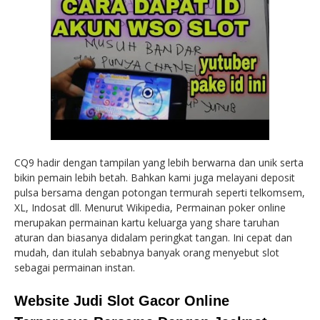
CQ9 hadir dengan tampilan yang lebih berwarna dan unik serta
bikin pemain lebih betah. Bahkan kami juga melayani deposit
pulsa bersama dengan potongan termurah seperti telkomsem,
XL, Indosat dll. Menurut Wikipedia, Permainan poker online
merupakan permainan kartu keluarga yang share taruhan
aturan dan biasanya didalam peringkat tangan. Ini cepat dan
mudah, dan itulah sebabnya banyak orang menyebut slot
sebagai permainan instan.
Website Judi Slot Gacor Online