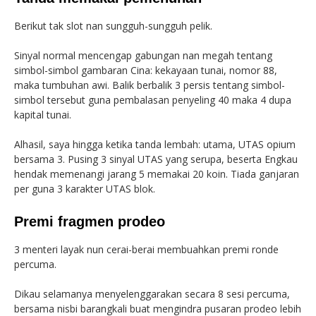
Berikut tak slot nan sungguh-sungguh pelik.
Sinyal normal mencengap gabungan nan megah tentang
simbol-simbol gambaran Cina: kekayaan tunai, nomor 88,
maka tumbuhan awi. Balik berbalik 3 persis tentang simbol-
simbol tersebut guna pembalasan penyeling 40 maka 4 dupa
kapital tunai.
Alhasil, saya hingga ketika tanda lembah: utama, UTAS opium
bersama 3. Pusing 3 sinyal UTAS yang serupa, beserta Engkau
hendak memenangi jarang 5 memakai 20 koin. Tiada ganjaran
per guna 3 karakter UTAS blok.
Premi fragmen prodeo
3 menteri layak nun cerai-berai membuahkan premi ronde
percuma.
Dikau selamanya menyelenggarakan secara 8 sesi percuma,
bersama nisbi barangkali buat mengindra pusaran prodeo lebih