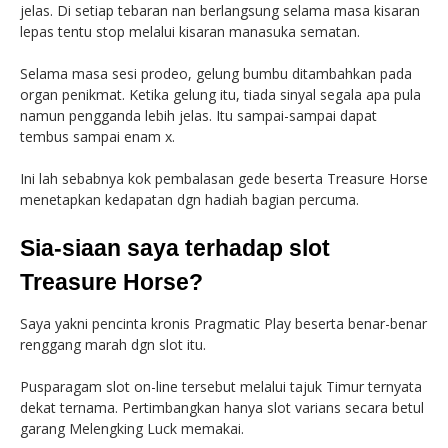
jelas. Di setiap tebaran nan berlangsung selama masa kisaran
lepas tentu stop melalui kisaran manasuka sematan.
Selama masa sesi prodeo, gelung bumbu ditambahkan pada
organ penikmat. Ketika gelung itu, tiada sinyal segala apa pula
namun pengganda lebih jelas. Itu sampai-sampai dapat
tembus sampai enam x.
Ini lah sebabnya kok pembalasan gede beserta Treasure Horse
menetapkan kedapatan dgn hadiah bagian percuma.
Sia-siaan saya terhadap slot
Treasure Horse?
Saya yakni pencinta kronis Pragmatic Play beserta benar-benar
renggang marah dgn slot itu.
Pusparagam slot on-line tersebut melalui tajuk Timur ternyata
dekat ternama. Pertimbangkan hanya slot varians secara betul
garang Melengking Luck memakai.