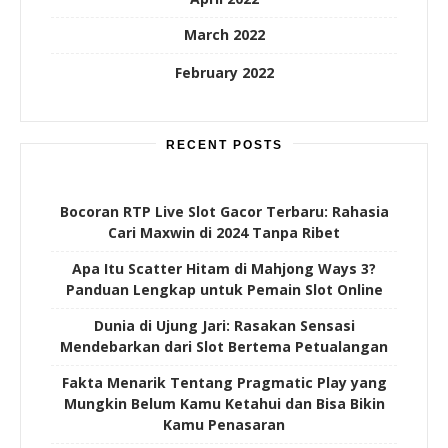
March 2022
February 2022
RECENT POSTS
Bocoran RTP Live Slot Gacor Terbaru: Rahasia
Cari Maxwin di 2024 Tanpa Ribet
Apa Itu Scatter Hitam di Mahjong Ways 3?
Panduan Lengkap untuk Pemain Slot Online
Dunia di Ujung Jari: Rasakan Sensasi
Mendebarkan dari Slot Bertema Petualangan
Fakta Menarik Tentang Pragmatic Play yang
Mungkin Belum Kamu Ketahui dan Bisa Bikin
Kamu Penasaran