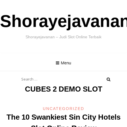
Skip
Shorayejavana
to
content
Shorayejavanan – Judi Slot Online Terbaik
Menu
Search
for:
CUBES 2 DEMO SLOT
UNCATEGORIZED
The 10 Swankiest Sin City Hotels