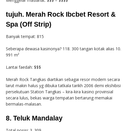
Menggelar maslahat: $$$ – $$$$
tujuh. Merah Rock Ibcbet Resort &
Spa (Off Strip)
Banyak tempat: 815
Seberapa dewasa kasinonya? 118. 300 tangan kotak alias 10.
991 m²
Lantai faedah: $$$
Merah Rock Tangkas diartikan sebagai resor modern secara
larut makin halus yg dibuka tatkala tarikh 2006 demi ekshibisi
persekutuan Station Tangkas – kira-kira kasino provinsial
secara lulus, bekas warga tempatan bertarung memakai
bermalas-malasan.
8. Teluk Mandalay
Total posisi: 3. 309