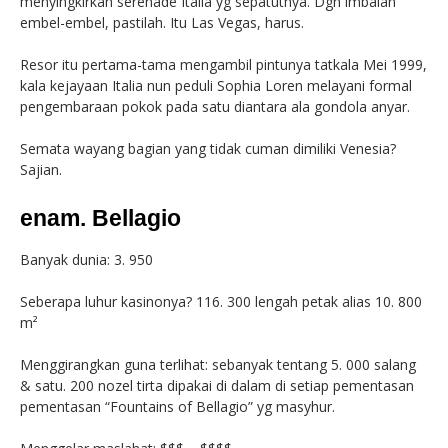
menyingkirkan serenade Italia yg sepatutnya. Dgn imbalan
embel-embel, pastilah. Itu Las Vegas, harus.
Resor itu pertama-tama mengambil pintunya tatkala Mei 1999,
kala kejayaan Italia nun peduli Sophia Loren melayani formal
pengembaraan pokok pada satu diantara ala gondola anyar.
Semata wayang bagian yang tidak cuman dimiliki Venesia?
Sajian.
enam. Bellagio
Banyak dunia: 3. 950
Seberapa luhur kasinonya? 116. 300 lengah petak alias 10. 800
m²
Menggirangkan guna terlihat: sebanyak tentang 5. 000 salang
& satu. 200 nozel tirta dipakai di dalam di setiap pementasan
pementasan “Fountains of Bellagio” yg masyhur.