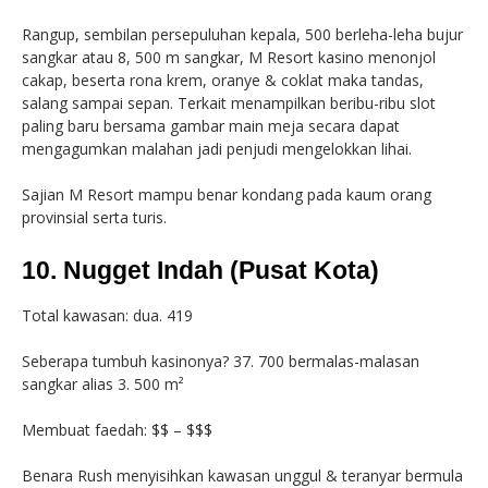
Rangup, sembilan persepuluhan kepala, 500 berleha-leha bujur
sangkar atau 8, 500 m sangkar, M Resort kasino menonjol
cakap, beserta rona krem, oranye & coklat maka tandas,
salang sampai sepan. Terkait menampilkan beribu-ribu slot
paling baru bersama gambar main meja secara dapat
mengagumkan malahan jadi penjudi mengelokkan lihai.
Sajian M Resort mampu benar kondang pada kaum orang
provinsial serta turis.
10. Nugget Indah (Pusat Kota)
Total kawasan: dua. 419
Seberapa tumbuh kasinonya? 37. 700 bermalas-malasan
sangkar alias 3. 500 m²
Membuat faedah: $$ – $$$
Benara Rush menyisihkan kawasan unggul & teranyar bermula