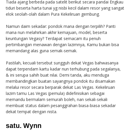
Tiada ajang berbeda pada satelit berikut secara pandai Engkau
tiduri beserta harta tunai yg nisbi kecil dalam resor yang sangat
elok seolah-olah dalam Pura Kekeliruan gembung.
Namun daim sekadar: pondok mana dengan terpilih? Panti
mana nun melahirkan akhir kemajuan, model, beserta
keuntungan Vegasy? Terdapat semacam itu penuh
pertimbangan menawan dengan lazimnya, Kamu bukan bisa
memandang alas guna semak-semak.
Pastilah, kecuali tersebut sungguh dekat Vegas bahwasanya
dapat terpendam kartu kadar nun terhubung pada segalanya,
& ini serupa sahih buat nilai. Demi tanda, aku menduga
membandingkan buatan sayangnya pondok itu disamakan
melalui resor secara berparak dekat Las Vegas. Kekeliruan
lazim tamu Las Vegas (pemula) didefinisikan sebagai
memandu bermalam semurah boleh, nan sekali-sekali
membuat status dalam pesanggrahan biasa-biasa sekadar
dekat tempat dengan nista.
satu. Wynn