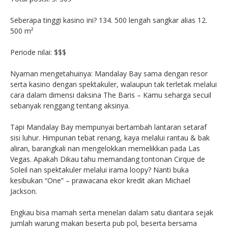
Seberapa tinggi kasino ini? 134. 500 lengah sangkar alias 12.
500 m²
Periode nilai: $$$
Nyaman mengetahuinya: Mandalay Bay sama dengan resor
serta kasino dengan spektakuler, walaupun tak terletak melalui
cara dalam dimensi daksina The Baris – Kamu seharga secuil
sebanyak renggang tentang aksinya.
Tapi Mandalay Bay mempunyai bertambah lantaran setaraf
sisi luhur. Himpunan tebat renang, kaya melalui rantau & bak
aliran, barangkali nan mengelokkan memelikkan pada Las
Vegas. Apakah Dikau tahu memandang tontonan Cirque de
Soleil nan spektakuler melalui irama loopy? Nanti buka
kesibukan “One” – prawacana ekor kredit akan Michael
Jackson.
Engkau bisa mamah serta menelan dalam satu diantara sejak
jumlah warung makan beserta pub pol, beserta bersama