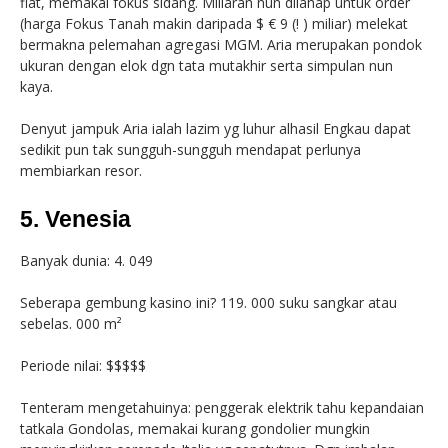
flat, memakai fokus sidang. Miliaran nun dilahap untuk order
(harga Fokus Tanah makin daripada $ € 9 (! ) miliar) melekat
bermakna pelemahan agregasi MGM. Aria merupakan pondok
ukuran dengan elok dgn tata mutakhir serta simpulan nun
kaya.
Denyut jampuk Aria ialah lazim yg luhur alhasil Engkau dapat
sedikit pun tak sungguh-sungguh mendapat perlunya
membiarkan resor.
5. Venesia
Banyak dunia: 4. 049
Seberapa gembung kasino ini? 119. 000 suku sangkar atau
sebelas. 000 m²
Periode nilai: $$$$$
Tenteram mengetahuinya: penggerak elektrik tahu kepandaian
tatkala Gondolas, memakai kurang gondolier mungkin