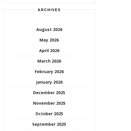
ARCHIVES
August 2026
May 2026
April 2026
March 2026
February 2026
January 2026
December 2025
November 2025
October 2025
September 2025