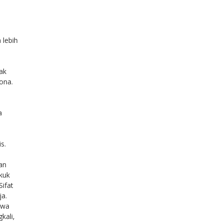
 lebih
ak
ona.
a
s.
an
kuk
ifat
ja.
ewa
kali,