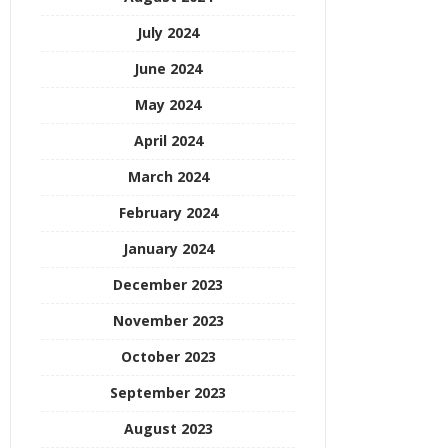
July 2024
June 2024
May 2024
April 2024
March 2024
February 2024
January 2024
December 2023
November 2023
October 2023
September 2023
August 2023