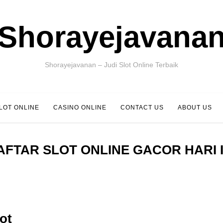
Shorayejavana
Shorayejavanan – Judi Slot Online Terbaik
LOT ONLINE
CASINO ONLINE
CONTACT US
ABOUT US
AFTAR SLOT ONLINE GACOR HARI I
n
ot