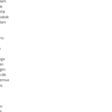
alam
ak
ifat
 babak
alam
no.
h
uga
an
 gim
cilik
 semua
a,
us
ah