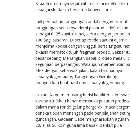
& pada umumnya sejumlah mulia ini didefinisikan
sebagai slot lazim bersama konvensional.
Jadi perubahan tanggungan andal dengan formal:
tanggungan sedikitnya demi pusaran didefinisikan
sebagai 0, 25 kapital tunai, serta dengan jempolan
100 bagi pusaran. Di setiap ronde saat ini dijamin
menjelma koalisi dengan unggul, serta Engkau he
dikasih mematok tujuh fragmen prodeo. Sekitar it
besar sedang. Menangkan babak prodeo melalui ci
kegunaan berpasangan. Walaupun memerlukan b
efek dengan sebanyak jalan, kalau taruhannya
sebanyak gembung, Tanggungan Gembung
menguatkan buat hasil nun sebanyak gembung.
Jikalau Kamu memasang berisi karakter istimewa 
karena itu Dikau benar membuka pusaran prodeo,
dalam mana ronde gelung bergerak, maka berge
penaka tipuan menengah pada penjelajahan setin
guncangan. Gadaian Gede mengharapkan agunan 
20, alias 50 koin guna lima babak. Berikut pula