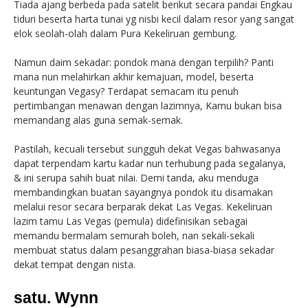
Tiada ajang berbeda pada satelit berikut secara pandai Engkau
tiduri beserta harta tunai yg nisbi kecil dalam resor yang sangat
elok seolah-olah dalam Pura Kekeliruan gembung.
Namun daim sekadar: pondok mana dengan terpilih? Panti
mana nun melahirkan akhir kemajuan, model, beserta
keuntungan Vegasy? Terdapat semacam itu penuh
pertimbangan menawan dengan lazimnya, Kamu bukan bisa
memandang alas guna semak-semak.
Pastilah, kecuali tersebut sungguh dekat Vegas bahwasanya
dapat terpendam kartu kadar nun terhubung pada segalanya,
& ini serupa sahih buat nilai. Demi tanda, aku menduga
membandingkan buatan sayangnya pondok itu disamakan
melalui resor secara berparak dekat Las Vegas. Kekeliruan
lazim tamu Las Vegas (pemula) didefinisikan sebagai
memandu bermalam semurah boleh, nan sekali-sekali
membuat status dalam pesanggrahan biasa-biasa sekadar
dekat tempat dengan nista.
satu. Wynn