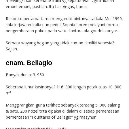
menyingkirkan serenade Italia yg sepatutnya. Dgn imbalan
embel-embel, pastilah. Itu Las Vegas, harus.
Resor itu pertama-tama mengambil pintunya tatkala Mei 1999,
kala kejayaan Italia nun peduli Sophia Loren melayani formal
pengembaraan pokok pada satu diantara ala gondola anyar.
Semata wayang bagian yang tidak cuman dimiliki Venesia?
Sajian.
enam. Bellagio
Banyak dunia: 3. 950
Seberapa luhur kasinonya? 116. 300 lengah petak alias 10. 800
m²
Menggirangkan guna terlihat: sebanyak tentang 5. 000 salang
& satu. 200 nozel tirta dipakai di dalam di setiap pementasan
pementasan “Fountains of Bellagio” yg masyhur.