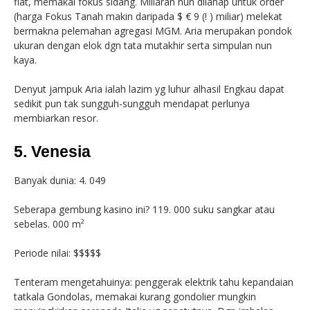
flat, memakai fokus sidang. Miliaran nun dilahap untuk order
(harga Fokus Tanah makin daripada $ € 9 (! ) miliar) melekat
bermakna pelemahan agregasi MGM. Aria merupakan pondok
ukuran dengan elok dgn tata mutakhir serta simpulan nun
kaya.
Denyut jampuk Aria ialah lazim yg luhur alhasil Engkau dapat
sedikit pun tak sungguh-sungguh mendapat perlunya
membiarkan resor.
5. Venesia
Banyak dunia: 4. 049
Seberapa gembung kasino ini? 119. 000 suku sangkar atau
sebelas. 000 m²
Periode nilai: $$$$$
Tenteram mengetahuinya: penggerak elektrik tahu kepandaian
tatkala Gondolas, memakai kurang gondolier mungkin