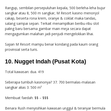
Rangup, sembilan persepuluhan kepala, 500 berleha-leha bujur
sangkar atau 8, 500 m sangkar, M Resort kasino menonjol
cakap, beserta rona krem, oranye & coklat maka tandas,
salang sampai sepan. Terkait menampilkan beribu-ribu slot
paling baru bersama gambar main meja secara dapat
mengagumkan malahan jadi penjudi mengelokkan lihai.
Sajian M Resort mampu benar kondang pada kaum orang
provinsial serta turis.
10. Nugget Indah (Pusat Kota)
Total kawasan: dua. 419
Seberapa tumbuh kasinonya? 37. 700 bermalas-malasan
sangkar alias 3. 500 m²
Membuat faedah: $$ – $$$
Benara Rush menyisihkan kawasan unggul & teranyar bermula