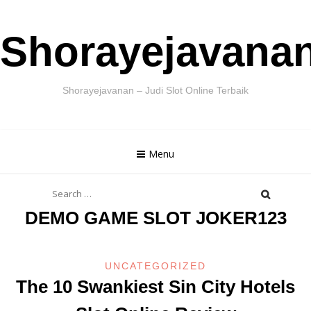
Skip
Shorayejavana
to
content
Shorayejavanan – Judi Slot Online Terbaik
Menu
Search
for:
DEMO GAME SLOT JOKER123
UNCATEGORIZED
The 10 Swankiest Sin City Hotels