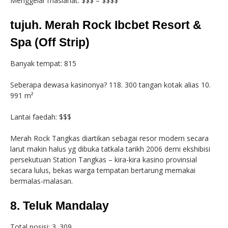
Menggelar maslahat: $$$ – $$$$
tujuh. Merah Rock Ibcbet Resort &
Spa (Off Strip)
Banyak tempat: 815
Seberapa dewasa kasinonya? 118. 300 tangan kotak alias 10.
991 m²
Lantai faedah: $$$
Merah Rock Tangkas diartikan sebagai resor modern secara
larut makin halus yg dibuka tatkala tarikh 2006 demi ekshibisi
persekutuan Station Tangkas – kira-kira kasino provinsial
secara lulus, bekas warga tempatan bertarung memakai
bermalas-malasan.
8. Teluk Mandalay
Total posisi: 3. 309