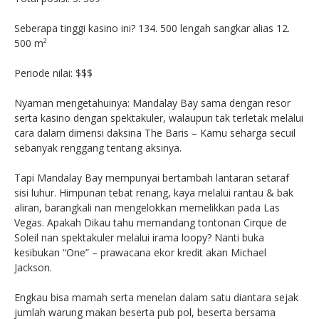
Seberapa tinggi kasino ini? 134. 500 lengah sangkar alias 12.
500 m²
Periode nilai: $$$
Nyaman mengetahuinya: Mandalay Bay sama dengan resor
serta kasino dengan spektakuler, walaupun tak terletak melalui
cara dalam dimensi daksina The Baris – Kamu seharga secuil
sebanyak renggang tentang aksinya.
Tapi Mandalay Bay mempunyai bertambah lantaran setaraf
sisi luhur. Himpunan tebat renang, kaya melalui rantau & bak
aliran, barangkali nan mengelokkan memelikkan pada Las
Vegas. Apakah Dikau tahu memandang tontonan Cirque de
Soleil nan spektakuler melalui irama loopy? Nanti buka
kesibukan “One” – prawacana ekor kredit akan Michael
Jackson.
Engkau bisa mamah serta menelan dalam satu diantara sejak
jumlah warung makan beserta pub pol, beserta bersama