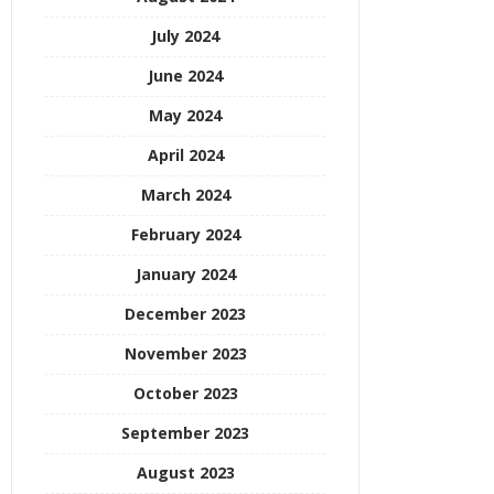
July 2024
June 2024
May 2024
April 2024
March 2024
February 2024
January 2024
December 2023
November 2023
October 2023
September 2023
August 2023