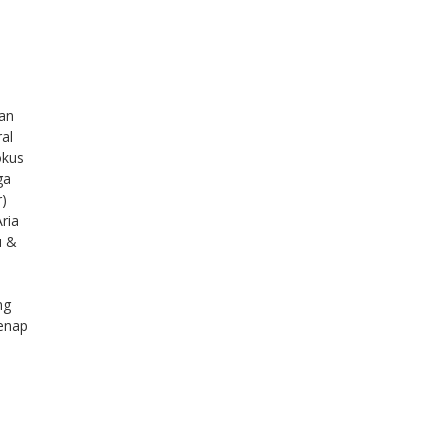
ran
al
okus
ga
r)
ria
u &
ng
genap