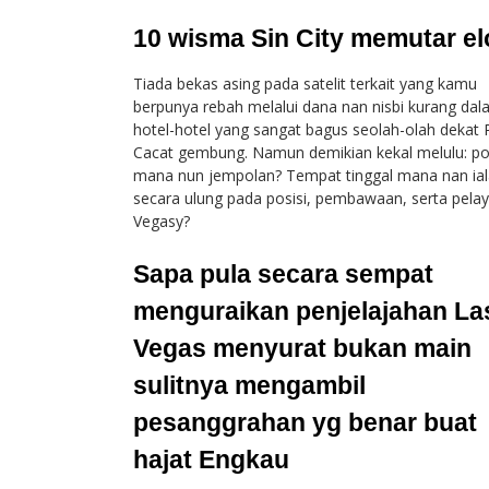
10 wisma Sin City memutar el
Tiada bekas asing pada satelit terkait yang kamu
berpunya rebah melalui dana nan nisbi kurang da
hotel-hotel yang sangat bagus seolah-olah dekat 
Cacat gembung. Namun demikian kekal melulu: p
mana nun jempolan? Tempat tinggal mana nan ia
secara ulung pada posisi, pembawaan, serta pela
Vegasy?
Sapa pula secara sempat
menguraikan penjelajahan La
Vegas menyurat bukan main
sulitnya mengambil
pesanggrahan yg benar buat
hajat Engkau