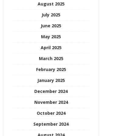
August 2025
July 2025
June 2025
May 2025
April 2025
March 2025
February 2025
January 2025
December 2024
November 2024
October 2024
September 2024
August 2024