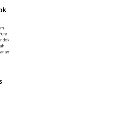
ok
lam
Pura
ondok
lah
yanan
s