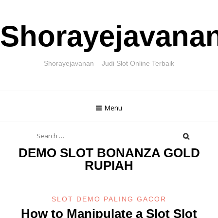
Skip
Shorayejavana
to
content
Shorayejavanan – Judi Slot Online Terbaik
Menu
Search
for:
DEMO SLOT BONANZA GOLD
RUPIAH
SLOT DEMO PALING GACOR
How to Manipulate a Slot Slot