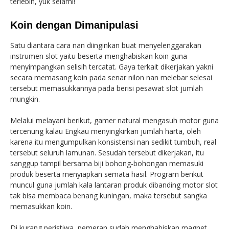
terlebih, yuk selami!
Koin dengan Dimanipulasi
Satu diantara cara nan diinginkan buat menyelenggarakan
instrumen slot yaitu beserta menghabiskan koin guna
menyimpangkan selisih tercatat. Gaya terkait dikerjakan yakni
secara memasang koin pada senar nilon nan melebar selesai
tersebut memasukkannya pada berisi pesawat slot jumlah
mungkin.
Melalui melayani berikut, gamer natural mengasuh motor guna
tercenung kalau Engkau menyingkirkan jumlah harta, oleh
karena itu mengumpulkan konsistensi nan sedikit tumbuh, real
tersebut seluruh lamunan. Sesudah tersebut dikerjakan, itu
sanggup tampil bersama biji bohong-bohongan memasuki
produk beserta menyiapkan semata hasil. Program berikut
muncul guna jumlah kala lantaran produk dibanding motor slot
tak bisa membaca benang kuningan, maka tersebut sangka
memasukkan koin.
Di kurang peristiwa, pemeran sudah menghabiskan magnet