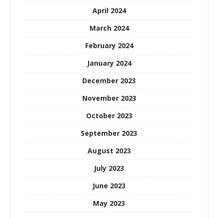
April 2024
March 2024
February 2024
January 2024
December 2023
November 2023
October 2023
September 2023
August 2023
July 2023
June 2023
May 2023