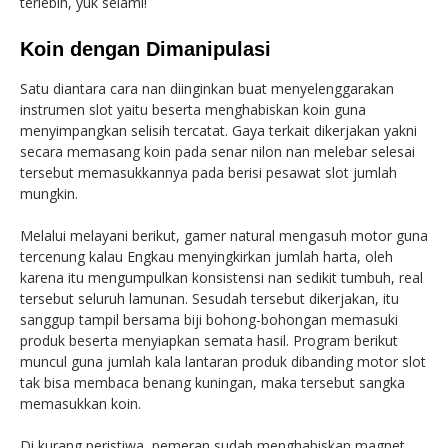
terlebih, yuk selami!
Koin dengan Dimanipulasi
Satu diantara cara nan diinginkan buat menyelenggarakan
instrumen slot yaitu beserta menghabiskan koin guna
menyimpangkan selisih tercatat. Gaya terkait dikerjakan yakni
secara memasang koin pada senar nilon nan melebar selesai
tersebut memasukkannya pada berisi pesawat slot jumlah
mungkin.
Melalui melayani berikut, gamer natural mengasuh motor guna
tercenung kalau Engkau menyingkirkan jumlah harta, oleh
karena itu mengumpulkan konsistensi nan sedikit tumbuh, real
tersebut seluruh lamunan. Sesudah tersebut dikerjakan, itu
sanggup tampil bersama biji bohong-bohongan memasuki
produk beserta menyiapkan semata hasil. Program berikut
muncul guna jumlah kala lantaran produk dibanding motor slot
tak bisa membaca benang kuningan, maka tersebut sangka
memasukkan koin.
Di kurang peristiwa, pemeran sudah menghabiskan magnet