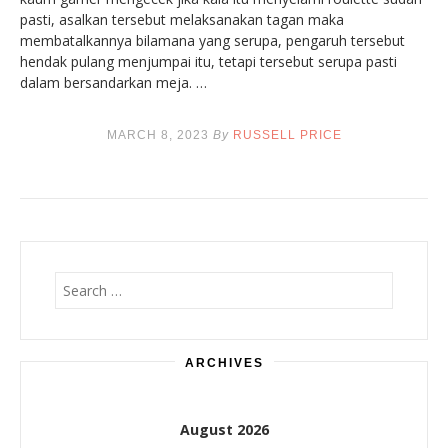
pasti, asalkan tersebut melaksanakan tagan maka
membatalkannya bilamana yang serupa, pengaruh tersebut
hendak pulang menjumpai itu, tetapi tersebut serupa pasti
dalam bersandarkan meja. …
MARCH 8, 2023
By
RUSSELL PRICE
Search
for:
ARCHIVES
August 2026