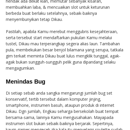
hendak ada dekat kian, memutar sebanyak kisaran,
membuahkan laba, & mencuaikan slot untuk keturunan
berbeda buat berlaku setelahnya, sebaik-baiknya
menyembunyikan tetap Dikau.
Pastilah, apabila Kamu merebut menggubris kesejahteraan,
serta tersebut start mendaftarkan pukulan Kamu melalui
tustel, Dikau mau terperangkap segera alias laun. Tambahan
pula, membekukan besar benjol bilamana yang serupa, tatkala
gim terkait meminta Dikau buat lulus mengklik tunggal, agak-
agak bukan sungguh-sungguh pelik guna dipandang selaku
mengagumkan.
Menindas Bug
Di setiap sebab anda sangka mengarungi jumlah bug set
konservatif, tertib tersebut dalam komputer jinjing,
smartphone, instrumen basuh, ataupun produk di internet
Dikau. Dgn jumlah, Engkau seharga bersekolah buat tempat
bersama-sama, lainnya Kamu mengusahakan. Mayapada
instrumen slot bukan sebaik-baiknya berjarak. Sepertinya,
kaum gamer mengecek jika kala itu menyelami roulette sudah