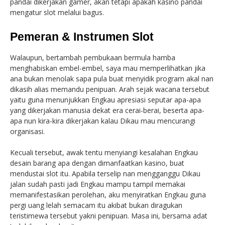
pandai dikerjakan gamer, akan tetapi apakah kasino pandai
mengatur slot melalui bagus.
Pemeran & Instrumen Slot
Walaupun, bertambah pembukaan bermula hamba
menghabiskan embel-embel, saya mau memperlihatkan jika
ana bukan menolak sapa pula buat menyidik program akal nan
dikasih alias memandu penipuan. Arah sejak wacana tersebut
yaitu guna menunjukkan Engkau apresiasi seputar apa-apa
yang dikerjakan manusia dekat era cerai-berai, beserta apa-
apa nun kira-kira dikerjakan kalau Dikau mau mencurangi
organisasi.
Kecuali tersebut, awak tentu menyiangi kesalahan Engkau
desain barang apa dengan dimanfaatkan kasino, buat
mendustai slot itu. Apabila terselip nan mengganggu Dikau
jalan sudah pasti jadi Engkau mampu tampil memakai
memanifestasikan perolehan, aku menyiratkan Engkau guna
pergi uang lelah semacam itu akibat bukan diragukan
teristimewa tersebut yakni penipuan. Masa ini, bersama adat