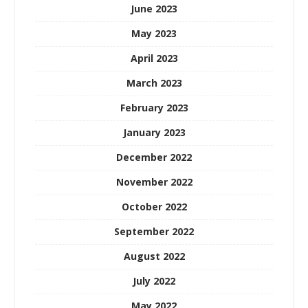
June 2023
May 2023
April 2023
March 2023
February 2023
January 2023
December 2022
November 2022
October 2022
September 2022
August 2022
July 2022
May 2022