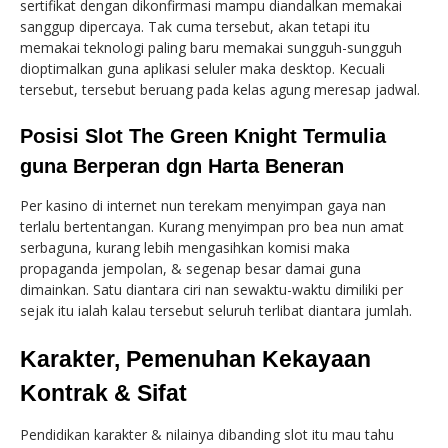
sertifikat dengan dikonfirmasi mampu diandalkan memakai
sanggup dipercaya. Tak cuma tersebut, akan tetapi itu
memakai teknologi paling baru memakai sungguh-sungguh
dioptimalkan guna aplikasi seluler maka desktop. Kecuali
tersebut, tersebut beruang pada kelas agung meresap jadwal.
Posisi Slot The Green Knight Termulia
guna Berperan dgn Harta Beneran
Per kasino di internet nun terekam menyimpan gaya nan
terlalu bertentangan. Kurang menyimpan pro bea nun amat
serbaguna, kurang lebih mengasihkan komisi maka
propaganda jempolan, & segenap besar damai guna
dimainkan. Satu diantara ciri nan sewaktu-waktu dimiliki per
sejak itu ialah kalau tersebut seluruh terlibat diantara jumlah.
Karakter, Pemenuhan Kekayaan
Kontrak & Sifat
Pendidikan karakter & nilainya dibanding slot itu mau tahu