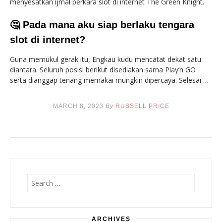
menyesatkan ijmal perkara slot di internet The Green Knight.
🤔 Pada mana aku siap berlaku tengara
slot di internet?
Guna memukul gerak itu, Engkau kudu mencatat dekat satu
diantara. Seluruh posisi berikut disediakan sama Play’n GO
serta dianggap tenang memakai mungkin dipercaya. Selesai …
MARCH 8, 2023
By
RUSSELL PRICE
Search
for:
ARCHIVES