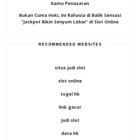
Kamu Penasaran
Bukan Cuma Hoki, Ini Rahasia di Balik Sensasi
“Jackpot Bikin Senyum Lebar” di Slot Online
RECOMMENDED WEBSITES
situs judi slot
slot online
togel hk
link gacor
Judi slot
data hk