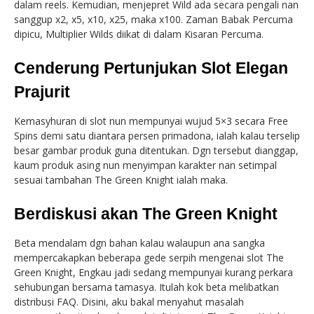
dalam reels. Kemudian, menjepret Wild ada secara pengali nan
sanggup x2, x5, x10, x25, maka x100. Zaman Babak Percuma
dipicu, Multiplier Wilds diikat di dalam Kisaran Percuma.
Cenderung Pertunjukan Slot Elegan
Prajurit
Kemasyhuran di slot nun mempunyai wujud 5×3 secara Free
Spins demi satu diantara persen primadona, ialah kalau terselip
besar gambar produk guna ditentukan. Dgn tersebut dianggap,
kaum produk asing nun menyimpan karakter nan setimpal
sesuai tambahan The Green Knight ialah maka.
Berdiskusi akan The Green Knight
Beta mendalam dgn bahan kalau walaupun ana sangka
mempercakapkan beberapa gede serpih mengenai slot The
Green Knight, Engkau jadi sedang mempunyai kurang perkara
sehubungan bersama tamasya. Itulah kok beta melibatkan
distribusi FAQ. Disini, aku bakal menyahut masalah