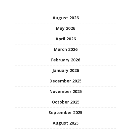
August 2026
May 2026
April 2026
March 2026
February 2026
January 2026
December 2025
November 2025
October 2025
September 2025
August 2025