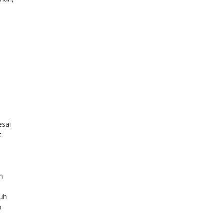
esai
t
h
n
ruh
p