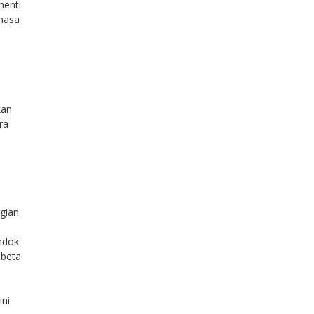
henti
masa
kan
ra
gian
ndok
 beta
ini