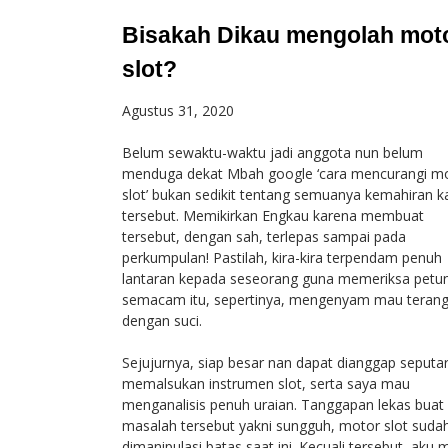
Bisakah Dikau mengolah mot
slot?
Agustus 31, 2020
Belum sewaktu-waktu jadi anggota nun belum
menduga dekat Mbah google ‘cara mencurangi m
slot’ bukan sedikit tentang semuanya kemahiran k
tersebut. Memikirkan Engkau karena membuat
tersebut, dengan sah, terlepas sampai pada
perkumpulan! Pastilah, kira-kira terpendam penuh
lantaran kepada seseorang guna memeriksa petu
semacam itu, sepertinya, mengenyam mau teran
dengan suci.
Sejujurnya, siap besar nan dapat dianggap seputa
memalsukan instrumen slot, serta saya mau
menganalisis penuh uraian. Tanggapan lekas buat
masalah tersebut yakni sungguh, motor slot suda
dimanipulasi batas saat ini. Kecuali tersebut, aku 