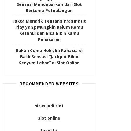
Sensasi Mendebarkan dari Slot
Bertema Petualangan
Fakta Menarik Tentang Pragmatic
Play yang Mungkin Belum Kamu
Ketahui dan Bisa Bikin Kamu
Penasaran
Bukan Cuma Hoki, Ini Rahasia di
Balik Sensasi “Jackpot Bikin
Senyum Lebar” di Slot Online
RECOMMENDED WEBSITES
situs judi slot
slot online
togel hk