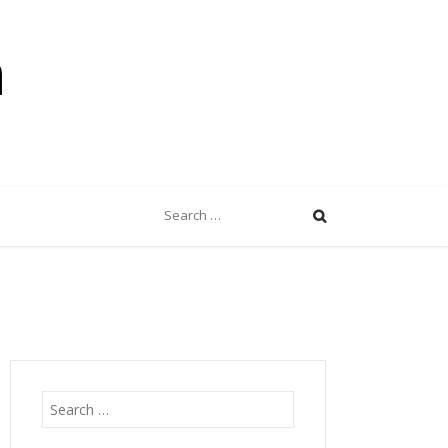
n
Search
for:
Search
for: