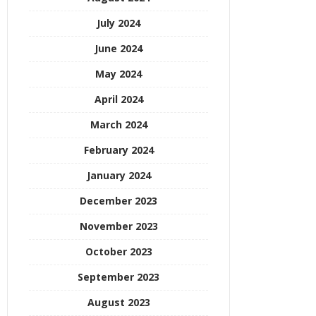
July 2024
June 2024
May 2024
April 2024
March 2024
February 2024
January 2024
December 2023
November 2023
October 2023
September 2023
August 2023