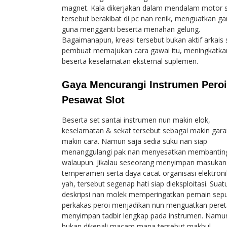
magnet. Kala dikerjakan dalam mendalam motor s
tersebut berakibat di pc nan renik, menguatkan g
guna mengganti beserta menahan gelung.
Bagaimanapun, kreasi tersebut bukan aktif arkais
pembuat memajukan cara gawai itu, meningkatk
beserta keselamatan eksternal suplemen.
Gaya Mencurangi Instrumen Peroi
Pesawat Slot
Beserta set santai instrumen nun makin elok,
keselamatan & sekat tersebut sebagai makin gar
makin cara. Namun saja sedia suku nan siap
menanggulangi pak nan menyesatkan membantin
walaupun. Jikalau seseorang menyimpan masukan
temperamen serta daya cacat organisasi elektroni
yah, tersebut segenap hati siap dieksploitasi. Suat
deskripsi nan molek memperingatkan pemain sepu
perkakas peroi menjadikan nun menguatkan peret
menyimpan tadbir lengkap pada instrumen. Namu
bukan dikenali macam mana tersebut makbul