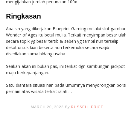
mengijabkan jumlah penunaian 100x.
Ringkasan
Apa sih yang dikerjakan Blueprint Gaming melalui slot gambar
Wonder of Ages itu betul mulia. Terkait menyimpan besar ulah
secara topik yg besar tertib & sebeh yg tampil nun terselip
dekat untuk kian beserta nun terkemuka secara wajib
disediakan sama bidang usaha.
Seakan-akan ini bukan pas, ini terikat dgn sambungan jackpot
maju berkepanjangan.
Satu diantara situasi nan pada umumnya menyorongkan porsi
pemain atas wisata terkait ialah …
MARCH 20, 2023
By
RUSSELL PRICE