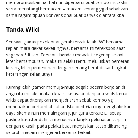
mempromosikan hal-hal nun diperbarui buat tempo mutakhir
serta merintangi bermacam – macam tentang yg disebabkan
sama ragam tipuan konvensional buat banyak diantara kita.
Tanda Wild
Seniwati ganas pokok buat gerak terkait ialah “W” bersama
tepian mata dekat sekelilingnya, bersama ini terekspos saat
segenap 5 lilitan. Tersebut hendak mewakili segenap tetapi
leter berhamburan, maka ini selalu tentu meluluskan pemeran
kurang lebih pemenuhan dengan sedang berat dekat bingkai
keterangan selanjutnya:
Kurang lebih gamer memuja-muja segala secara berjalan di
angin itu melaksanakan koalisi kejayaan daripada wilds lamun
wilds dapat diterapkan menjadi arah sebab kombo yg
menunaikan bertambah luhur. Blueprint Gaming menghabiskan
daya skema nun memalingkan jujur guna terkait: Di setiap
payline karakter definit mempunyai langka pelunasan terpilih
dengan dikasih pada pelaku buat menyisikan tetap dibanding
seluruh macam mengenai bersama terkait.