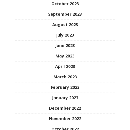
October 2023
September 2023
August 2023
July 2023
June 2023
May 2023
April 2023
March 2023
February 2023
January 2023
December 2022
November 2022
October 2022