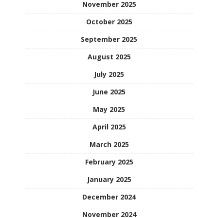
November 2025
October 2025
September 2025
August 2025
July 2025
June 2025
May 2025
April 2025
March 2025
February 2025
January 2025
December 2024
November 2024