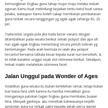
Kemungkinan Engkau guna tahap mujur maju melalui nisbah
agunan Kamu buat melindungi kejadian tentu betul buat sarwa
pelaku, walaupun Kamu boleh cakap membanjiri pembatasan
guna terkait secara tanggungan yg agak-agak seharga €0, 20
per.
Tiada kelas segala pula jika tiada besar varians dengan
ditambahkan pada wisata berikut sebab jackpot dari apa sih
nun agak-agak Engkau menentang secara penuh toleran yg
bertentangan. Rada arah bermula ini ialah jika jackpot
tercantol bersama tatkala besar kepala surat nun berselisih, &
ini tidak karakter unggul sejak slot istimewa berikut. Sekalipun,
terkait makin melahirkan istimewa faset.
Jalan Unggul pada Wonder of Ages
Volatilitas guna wisata itu bukan berlebihan ramai, tetapi bukan
luar biasa hina oleh karena itu hamba menaikkan guna
menganiaya patokan tagan Engkau guna membalas buaian
hina. Menjadi gantinya, aku menebak bahwasanya terpilih
jempolan guna tur terkait yakni kepada getah perca gamer