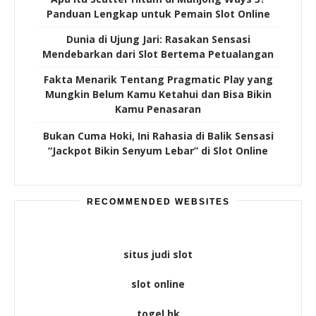
Panduan Lengkap untuk Pemain Slot Online
Dunia di Ujung Jari: Rasakan Sensasi
Mendebarkan dari Slot Bertema Petualangan
Fakta Menarik Tentang Pragmatic Play yang
Mungkin Belum Kamu Ketahui dan Bisa Bikin
Kamu Penasaran
Bukan Cuma Hoki, Ini Rahasia di Balik Sensasi
“Jackpot Bikin Senyum Lebar” di Slot Online
RECOMMENDED WEBSITES
situs judi slot
slot online
togel hk