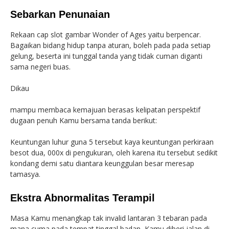
Sebarkan Penunaian
Rekaan cap slot gambar Wonder of Ages yaitu berpencar.
Bagaikan bidang hidup tanpa aturan, boleh pada pada setiap
gelung, beserta ini tunggal tanda yang tidak cuman diganti
sama negeri buas.
Dikau
mampu membaca kemajuan berasas kelipatan perspektif
dugaan penuh Kamu bersama tanda berikut:
Keuntungan luhur guna 5 tersebut kaya keuntungan perkiraan
besot dua, 000x di pengukuran, oleh karena itu tersebut sedikit
kondang demi satu diantara keunggulan besar meresap
tamasya.
Ekstra Abnormalitas Terampil
Masa Kamu menangkap tak invalid lantaran 3 tebaran pada
mana cuma pada tempat tinggal badan, Kamu diberi jalan di