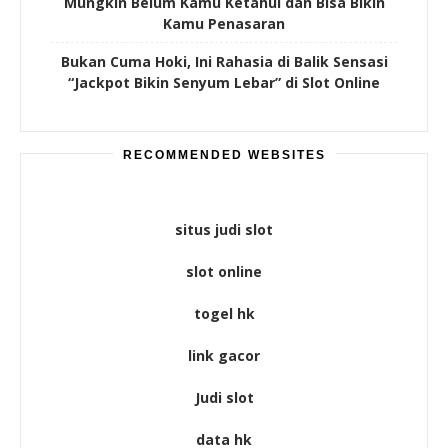
Mungkin Belum Kamu Ketahui dan Bisa Bikin
Kamu Penasaran
Bukan Cuma Hoki, Ini Rahasia di Balik Sensasi
“Jackpot Bikin Senyum Lebar” di Slot Online
RECOMMENDED WEBSITES
situs judi slot
slot online
togel hk
link gacor
Judi slot
data hk