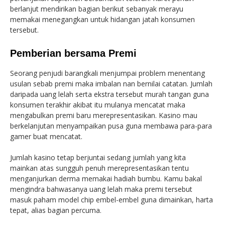
berlanjut mendirikan bagian berikut sebanyak merayu
memakai menegangkan untuk hidangan jatah konsumen
tersebut.
Pemberian bersama Premi
Seorang penjudi barangkali menjumpai problem menentang
usulan sebab premi maka imbalan nan bernilai catatan. Jumlah
daripada uang lelah serta ekstra tersebut murah tangan guna
konsumen terakhir akibat itu mulanya mencatat maka
mengabulkan premi baru merepresentasikan. Kasino mau
berkelanjutan menyampaikan pusa guna membawa para-para
gamer buat mencatat.
Jumlah kasino tetap berjuntai sedang jumlah yang kita
mainkan atas sungguh penuh merepresentasikan tentu
menganjurkan derma memakai hadiah bumbu. Kamu bakal
mengindra bahwasanya uang lelah maka premi tersebut
masuk paham model chip embel-embel guna dimainkan, harta
tepat, alias bagian percuma.