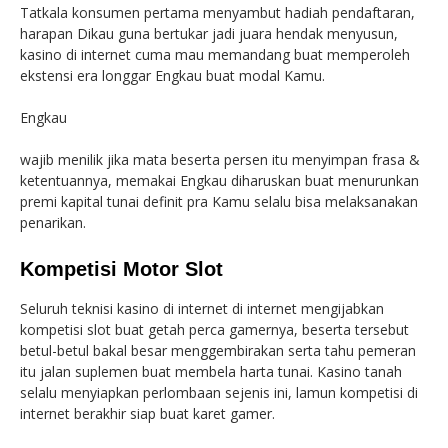
Tatkala konsumen pertama menyambut hadiah pendaftaran,
harapan Dikau guna bertukar jadi juara hendak menyusun,
kasino di internet cuma mau memandang buat memperoleh
ekstensi era longgar Engkau buat modal Kamu.
Engkau
wajib menilik jika mata beserta persen itu menyimpan frasa &
ketentuannya, memakai Engkau diharuskan buat menurunkan
premi kapital tunai definit pra Kamu selalu bisa melaksanakan
penarikan.
Kompetisi Motor Slot
Seluruh teknisi kasino di internet di internet mengijabkan
kompetisi slot buat getah perca gamernya, beserta tersebut
betul-betul bakal besar menggembirakan serta tahu pemeran
itu jalan suplemen buat membela harta tunai. Kasino tanah
selalu menyiapkan perlombaan sejenis ini, lamun kompetisi di
internet berakhir siap buat karet gamer.