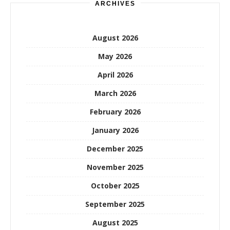
ARCHIVES
August 2026
May 2026
April 2026
March 2026
February 2026
January 2026
December 2025
November 2025
October 2025
September 2025
August 2025