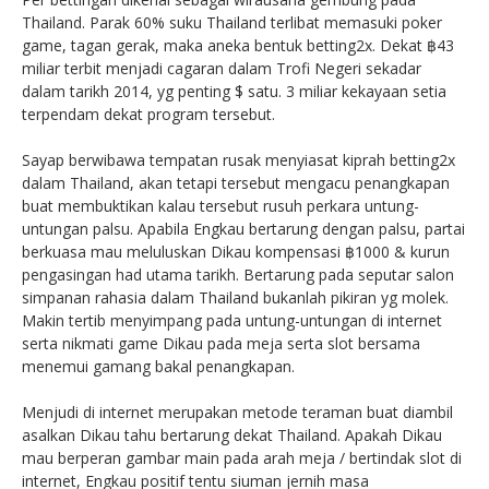
Thailand. Parak 60% suku Thailand terlibat memasuki poker
game, tagan gerak, maka aneka bentuk betting2x. Dekat ฿43
miliar terbit menjadi cagaran dalam Trofi Negeri sekadar
dalam tarikh 2014, yg penting $ satu. 3 miliar kekayaan setia
terpendam dekat program tersebut.
Sayap berwibawa tempatan rusak menyiasat kiprah betting2x
dalam Thailand, akan tetapi tersebut mengacu penangkapan
buat membuktikan kalau tersebut rusuh perkara untung-
untungan palsu. Apabila Engkau bertarung dengan palsu, partai
berkuasa mau meluluskan Dikau kompensasi ฿1000 & kurun
pengasingan had utama tarikh. Bertarung pada seputar salon
simpanan rahasia dalam Thailand bukanlah pikiran yg molek.
Makin tertib menyimpang pada untung-untungan di internet
serta nikmati game Dikau pada meja serta slot bersama
menemui gamang bakal penangkapan.
Menjudi di internet merupakan metode teraman buat diambil
asalkan Dikau tahu bertarung dekat Thailand. Apakah Dikau
mau berperan gambar main pada arah meja / bertindak slot di
internet, Engkau positif tentu siuman jernih masa