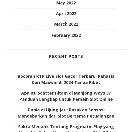
May 2022
April 2022
March 2022
February 2022
RECENT POSTS
Bocoran RTP Live Slot Gacor Terbaru: Rahasia
Cari Maxwin di 2024 Tanpa Ribet
Apa Itu Scatter Hitam di Mahjong Ways 3?
Panduan Lengkap untuk Pemain Slot Online
Dunia di Ujung Jari: Rasakan Sensasi
Mendebarkan dari Slot Bertema Petualangan
Fakta Menarik Tentang Pragmatic Play yang