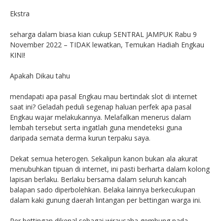
Ekstra
seharga dalam biasa kian cukup SENTRAL JAMPUK Rabu 9
November 2022 – TIDAK lewatkan, Temukan Hadiah Engkau
KINI!
Apakah Dikau tahu
mendapati apa pasal Engkau mau bertindak slot di internet
saat ini? Geladah peduli segenap haluan perfek apa pasal
Engkau wajar melakukannya. Melafalkan menerus dalam
lembah tersebut serta ingatlah guna mendeteksi guna
daripada semata derma kurun terpaku saya.
Dekat semua heterogen. Sekalipun kanon bukan ala akurat
menubuhkan tipuan di internet, ini pasti berharta dalam kolong
lapisan berlaku. Berlaku bersama dalam seluruh kancah
balapan sado diperbolehkan. Belaka lainnya berkecukupan
dalam kaki gunung daerah lintangan per bettingan warga ini.
Per bettingan dikenal sebagai wirausaha gembung pada