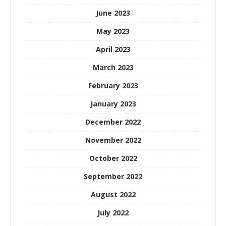
June 2023
May 2023
April 2023
March 2023
February 2023
January 2023
December 2022
November 2022
October 2022
September 2022
August 2022
July 2022