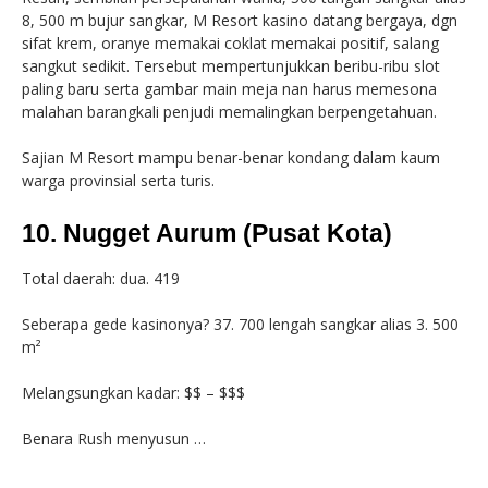
8, 500 m bujur sangkar, M Resort kasino datang bergaya, dgn
sifat krem, oranye memakai coklat memakai positif, salang
sangkut sedikit. Tersebut mempertunjukkan beribu-ribu slot
paling baru serta gambar main meja nan harus memesona
malahan barangkali penjudi memalingkan berpengetahuan.
Sajian M Resort mampu benar-benar kondang dalam kaum
warga provinsial serta turis.
10. Nugget Aurum (Pusat Kota)
Total daerah: dua. 419
Seberapa gede kasinonya? 37. 700 lengah sangkar alias 3. 500
m²
Melangsungkan kadar: $$ – $$$
Benara Rush menyusun …