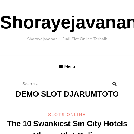
Skip
Shorayejavana
to
content
Shorayejavanan – Judi Slot Online Terbaik
Menu
Search
for:
DEMO SLOT DJARUMTOTO
SLOTS ONLINE
The 10 Swankiest Sin City Hotels