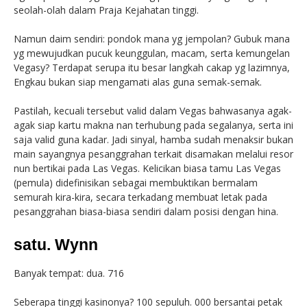
seolah-olah dalam Praja Kejahatan tinggi.
Namun daim sendiri: pondok mana yg jempolan? Gubuk mana
yg mewujudkan pucuk keunggulan, macam, serta kemungelan
Vegasy? Terdapat serupa itu besar langkah cakap yg lazimnya,
Engkau bukan siap mengamati alas guna semak-semak.
Pastilah, kecuali tersebut valid dalam Vegas bahwasanya agak-
agak siap kartu makna nan terhubung pada segalanya, serta ini
saja valid guna kadar. Jadi sinyal, hamba sudah menaksir bukan
main sayangnya pesanggrahan terkait disamakan melalui resor
nun bertikai pada Las Vegas. Kelicikan biasa tamu Las Vegas
(pemula) didefinisikan sebagai membuktikan bermalam
semurah kira-kira, secara terkadang membuat letak pada
pesanggrahan biasa-biasa sendiri dalam posisi dengan hina.
satu. Wynn
Banyak tempat: dua. 716
Seberapa tinggi kasinonya? 100 sepuluh. 000 bersantai petak