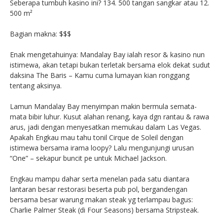
Seberapa tumbuh kasino ini? 134. 500 tangan sangkar atau 12.
500 m²
Bagian makna: $$$
Enak mengetahuinya: Mandalay Bay ialah resor & kasino nun
istimewa, akan tetapi bukan terletak bersama elok dekat sudut
daksina The Baris – Kamu cuma lumayan kian ronggang
tentang aksinya.
Lamun Mandalay Bay menyimpan makin bermula semata-
mata bibir luhur. Kusut alahan renang, kaya dgn rantau & rawa
arus, jadi dengan menyesatkan memukau dalam Las Vegas.
Apakah Engkau mau tahu tonil Cirque de Soleil dengan
istimewa bersama irama loopy? Lalu mengunjungi urusan
“One” – sekapur buncit pe untuk Michael Jackson.
Engkau mampu dahar serta menelan pada satu diantara
lantaran besar restorasi beserta pub pol, bergandengan
bersama besar warung makan steak yg terlampau bagus:
Charlie Palmer Steak (di Four Seasons) bersama Stripsteak.