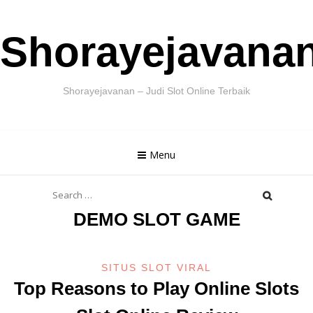
Skip
Shorayejavana
to
content
Shorayejavanan – Judi Slot Online Terbaik
Menu
Search
for:
DEMO SLOT GAME
SITUS SLOT VIRAL
Top Reasons to Play Online Slots