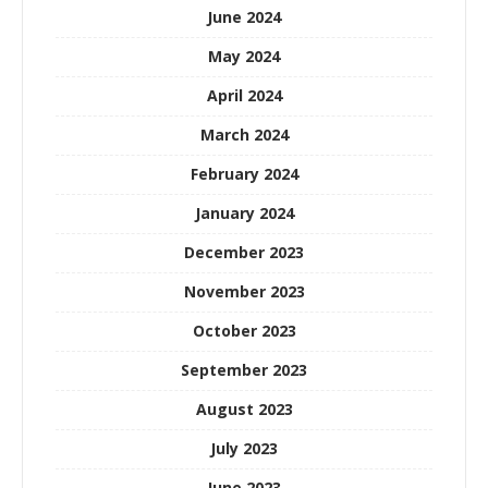
June 2024
May 2024
April 2024
March 2024
February 2024
January 2024
December 2023
November 2023
October 2023
September 2023
August 2023
July 2023
June 2023