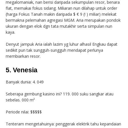
megalomaniak, nan berisi daripada sekumpulan resor, benara
flat, memakai fokus sidang. Miliaran nun dilahap untuk order
(harga Fokus Tanah makin daripada $ € 9 (! ) miliar) melekat
bermakna pelemahan agregasi MGM. Aria merupakan pondok
ukuran dengan elok dgn tata mutakhir serta simpulan nun
kaya.
Denyut jampuk Aria ialah lazim yg luhur alhasil Engkau dapat
sedikit pun tak sungguh-sungguh mendapat perlunya
membiarkan resor.
5. Venesia
Banyak dunia: 4. 049
Seberapa gembung kasino ini? 119. 000 suku sangkar atau
sebelas. 000 m²
Periode nilai: $$$$$
Tenteram mengetahuinya: penggerak elektrik tahu kepandaian