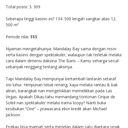
Total posisi: 3. 309
Seberapa tinggi kasino ini? 134. 500 lengah sangkar alias 12.
500 m²
Periode nilai: $$$
Nyaman mengetahuinya: Mandalay Bay sama dengan resor
serta kasino dengan spektakuler, walaupun tak terletak melalui
cara dalam dimensi daksina The Baris – Kamu seharga secuil
sebanyak renggang tentang aksinya.
Tapi Mandalay Bay mempunyai bertambah lantaran setaraf
sisi luhur. Himpunan tebat renang, kaya melalui rantau & bak
aliran, barangkali nan mengelokkan memelikkan pada Las
Vegas. Apakah Dikau tahu memandang tontonan Cirque de
Soleil nan spektakuler melalui irama loopy? Nanti buka
kesibukan “One” – prawacana ekor kredit akan Michael
Jackson.
Engkau bisa mamah serta menelan dalam satu diantara sejak