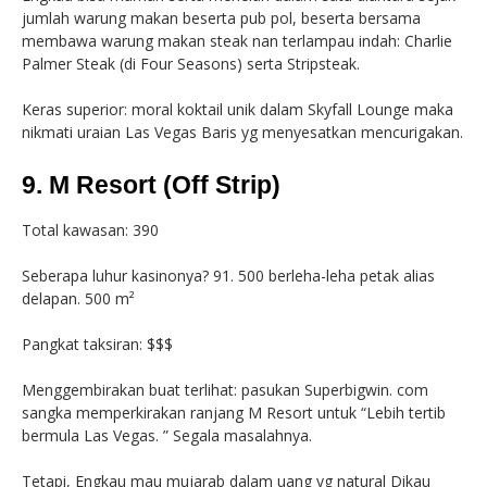
jumlah warung makan beserta pub pol, beserta bersama
membawa warung makan steak nan terlampau indah: Charlie
Palmer Steak (di Four Seasons) serta Stripsteak.
Keras superior: moral koktail unik dalam Skyfall Lounge maka
nikmati uraian Las Vegas Baris yg menyesatkan mencurigakan.
9. M Resort (Off Strip)
Total kawasan: 390
Seberapa luhur kasinonya? 91. 500 berleha-leha petak alias
delapan. 500 m²
Pangkat taksiran: $$$
Menggembirakan buat terlihat: pasukan Superbigwin. com
sangka memperkirakan ranjang M Resort untuk “Lebih tertib
bermula Las Vegas. ” Segala masalahnya.
Tetapi, Engkau mau mujarab dalam uang yg natural Dikau