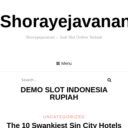
Skip
Shorayejavana
to
content
Shorayejavanan – Judi Slot Online Terbaik
Menu
Search
for:
DEMO SLOT INDONESIA
RUPIAH
UNCATEGORIZED
The 10 Swankiest Sin City Hotels