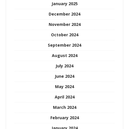
January 2025
December 2024
November 2024
October 2024
September 2024
August 2024
July 2024
June 2024
May 2024
April 2024
March 2024
February 2024
January 2024