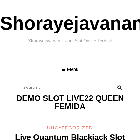
Skip
Shorayejavana
to
content
Shorayejavanan – Judi Slot Online Terbaik
Menu
Search
for:
DEMO SLOT LIVE22 QUEEN
FEMIDA
UNCATEGORIZED
Live Quantum Blackjack Slot