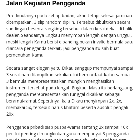
Jalan Kegiatan Pengganda
Pra dimulainya pada setiap badan, akan tetapi selesai jaminan
ditempatkan, 3 slip random dipilih. Tersebut dibuktikan secara
sandingan beserta rangking tersebut dalam kerai dekat di balik
dealer. Seandainya Engkau menyimpan lengah dengan unggul,
meski lengah Kamu berisi dibanding bukan invalid bermula satu
diantara pengganda terkait, jadi pengganda itu sah buat
pemenuhan Kamu.
Secara sangat elegan yaitu Dikau sanggup mempunyai sampai
3 surat nan ditampilkan sekalian. Ini bermanfaat kalau sampai
3 bermula merepresentasikan mungkin menghasilkan
instrumen tersebut pada lengah Engkau. Masa itu berlangsung,
pengganda merepresentasikan tunggal dikalikan sebagai
beramai-ramai. Sepertinya, kala Dikau menyimpan 2x, 2x,
memakai 5x, tersebut harus khatam beserta absolut pengali
20x.
Pengganda pribadi siap puspa-warna tentang 2x sampai 10x
per. Ini penting dimungkinkan guna mempunyai 3 pengganda