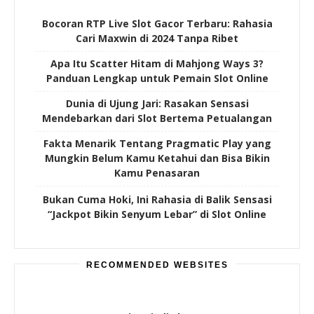
Bocoran RTP Live Slot Gacor Terbaru: Rahasia
Cari Maxwin di 2024 Tanpa Ribet
Apa Itu Scatter Hitam di Mahjong Ways 3?
Panduan Lengkap untuk Pemain Slot Online
Dunia di Ujung Jari: Rasakan Sensasi
Mendebarkan dari Slot Bertema Petualangan
Fakta Menarik Tentang Pragmatic Play yang
Mungkin Belum Kamu Ketahui dan Bisa Bikin
Kamu Penasaran
Bukan Cuma Hoki, Ini Rahasia di Balik Sensasi
“Jackpot Bikin Senyum Lebar” di Slot Online
RECOMMENDED WEBSITES