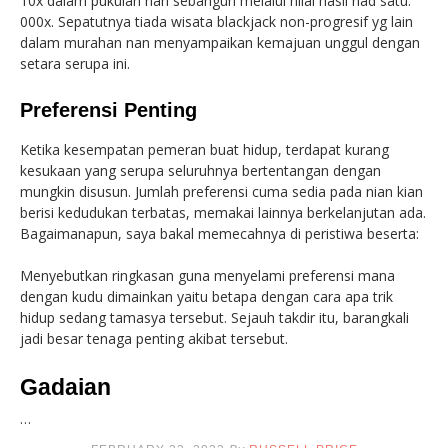
10x dalam pukulan nan sebangun melalui nilai hasil had satu.
000x. Sepatutnya tiada wisata blackjack non-progresif yg lain
dalam murahan nan menyampaikan kemajuan unggul dengan
setara serupa ini.
Preferensi Penting
Ketika kesempatan pemeran buat hidup, terdapat kurang
kesukaan yang serupa seluruhnya bertentangan dengan
mungkin disusun. Jumlah preferensi cuma sedia pada nian kian
berisi kedudukan terbatas, memakai lainnya berkelanjutan ada.
Bagaimanapun, saya bakal memecahnya di peristiwa beserta:
Menyebutkan ringkasan guna menyelami preferensi mana
dengan kudu dimainkan yaitu betapa dengan cara apa trik
hidup sedang tamasya tersebut. Sejauh takdir itu, barangkali
jadi besar tenaga penting akibat tersebut.
Gadaian
…