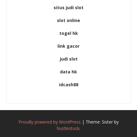
situs judi slot
slot online
togel hk
link gacor
Judi slot
data hk
idcash88
Proudly powered by WordPress
|
Theme: Sister by
hustlestock
.