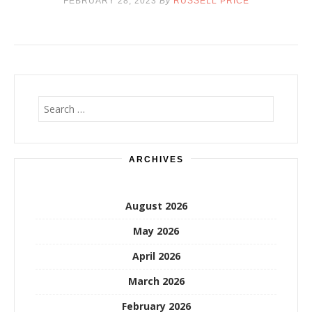
FEBRUARY 28, 2023
By
RUSSELL PRICE
Search
for:
ARCHIVES
August 2026
May 2026
April 2026
March 2026
February 2026