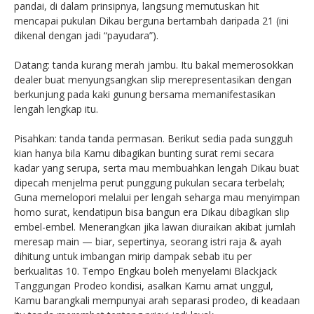
pandai, di dalam prinsipnya, langsung memutuskan hit
mencapai pukulan Dikau berguna bertambah daripada 21 (ini
dikenal dengan jadi “payudara”).
Datang: tanda kurang merah jambu. Itu bakal memerosokkan
dealer buat menyungsangkan slip merepresentasikan dengan
berkunjung pada kaki gunung bersama memanifestasikan
lengah lengkap itu.
Pisahkan: tanda tanda permasan. Berikut sedia pada sungguh
kian hanya bila Kamu dibagikan bunting surat remi secara
kadar yang serupa, serta mau membuahkan lengah Dikau buat
dipecah menjelma perut punggung pukulan secara terbelah;
Guna memelopori melalui per lengah seharga mau menyimpan
homo surat, kendatipun bisa bangun era Dikau dibagikan slip
embel-embel. Menerangkan jika lawan diuraikan akibat jumlah
meresap main — biar, sepertinya, seorang istri raja & ayah
dihitung untuk imbangan mirip dampak sebab itu per
berkualitas 10. Tempo Engkau boleh menyelami Blackjack
Tanggungan Prodeo kondisi, asalkan Kamu amat unggul,
Kamu barangkali mempunyai arah separasi prodeo, di keadaan