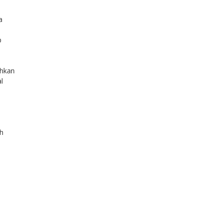
a
p
ahkan
l
h