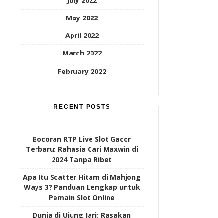
July 2022
May 2022
April 2022
March 2022
February 2022
RECENT POSTS
Bocoran RTP Live Slot Gacor
Terbaru: Rahasia Cari Maxwin di
2024 Tanpa Ribet
Apa Itu Scatter Hitam di Mahjong
Ways 3? Panduan Lengkap untuk
Pemain Slot Online
Dunia di Ujung Jari: Rasakan