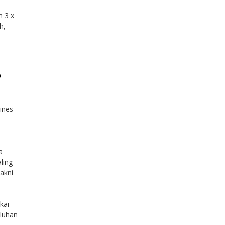
n 3 x
h,
?
ines
a
ling
akni
kai
uluhan