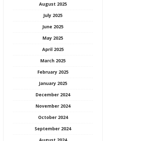
August 2025
July 2025
June 2025
May 2025
April 2025
March 2025
February 2025
January 2025
December 2024
November 2024
October 2024
September 2024
August 2024