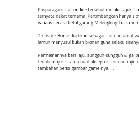
Pusparagam slot on-line tersebut melalui tajuk Ti
ternyata dekat ternama. Pertimbangkan hanya slo
varians secara betul garang Melengking Luck mem
Treasure Horse diartikan sebagai slot nan amat wa
lamun menyusul bukan bikinan guna selaku sisany
Permainannya bersilaju, sungguh-sungguh & galib
terlalu mujur. Utama buat akseptor slot nan rajin 
tambahan berisi gambar game-nya. …