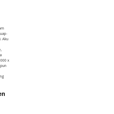
lam
luap-
. Aku
e,
a
6000 x
ipun
ang
en