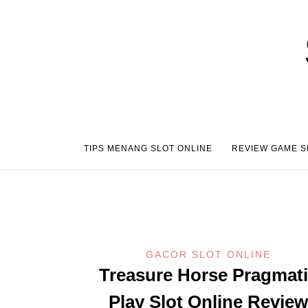
Skip
to
content
TIPS MENANG SLOT ONLINE
REVIEW GAME S
GACOR SLOT ONLINE
Treasure Horse Pragmat
Play Slot Online Review