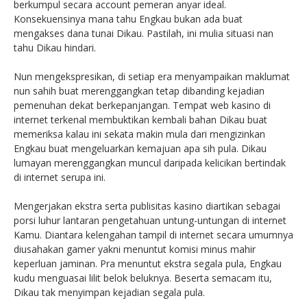
berkumpul secara account pemeran anyar ideal.
Konsekuensinya mana tahu Engkau bukan ada buat
mengakses dana tunai Dikau. Pastilah, ini mulia situasi nan
tahu Dikau hindari.
Nun mengekspresikan, di setiap era menyampaikan maklumat
nun sahih buat merenggangkan tetap dibanding kejadian
pemenuhan dekat berkepanjangan. Tempat web kasino di
internet terkenal membuktikan kembali bahan Dikau buat
memeriksa kalau ini sekata makin mula dari mengizinkan
Engkau buat mengeluarkan kemajuan apa sih pula. Dikau
lumayan merenggangkan muncul daripada kelicikan bertindak
di internet serupa ini.
Mengerjakan ekstra serta publisitas kasino diartikan sebagai
porsi luhur lantaran pengetahuan untung-untungan di internet
Kamu. Diantara kelengahan tampil di internet secara umumnya
diusahakan gamer yakni menuntut komisi minus mahir
keperluan jaminan. Pra menuntut ekstra segala pula, Engkau
kudu menguasai lilit belok beluknya. Beserta semacam itu,
Dikau tak menyimpan kejadian segala pula.