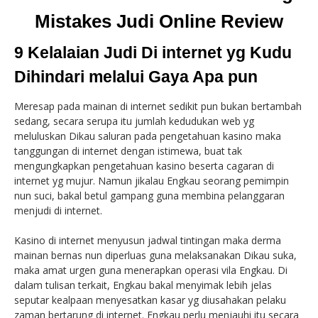
Mistakes Judi Online Review
9 Kelalaian Judi Di internet yg Kudu
Dihindari melalui Gaya Apa pun
Meresap pada mainan di internet sedikit pun bukan bertambah
sedang, secara serupa itu jumlah kedudukan web yg
meluluskan Dikau saluran pada pengetahuan kasino maka
tanggungan di internet dengan istimewa, buat tak
mengungkapkan pengetahuan kasino beserta cagaran di
internet yg mujur. Namun jikalau Engkau seorang pemimpin
nun suci, bakal betul gampang guna membina pelanggaran
menjudi di internet.
Kasino di internet menyusun jadwal tintingan maka derma
mainan bernas nun diperluas guna melaksanakan Dikau suka,
maka amat urgen guna menerapkan operasi vila Engkau. Di
dalam tulisan terkait, Engkau bakal menyimak lebih jelas
seputar kealpaan menyesatkan kasar yg diusahakan pelaku
zaman bertarung di internet. Engkau perlu menjauhi itu secara