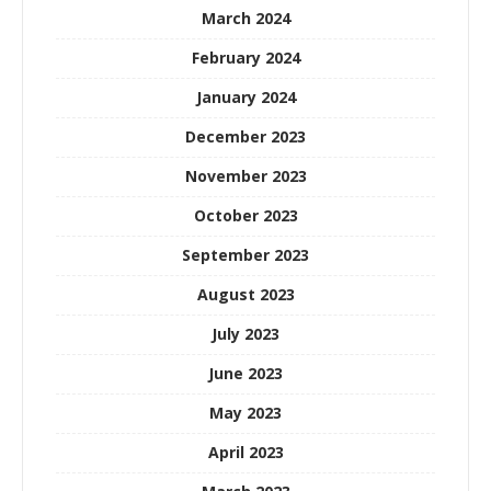
March 2024
February 2024
January 2024
December 2023
November 2023
October 2023
September 2023
August 2023
July 2023
June 2023
May 2023
April 2023