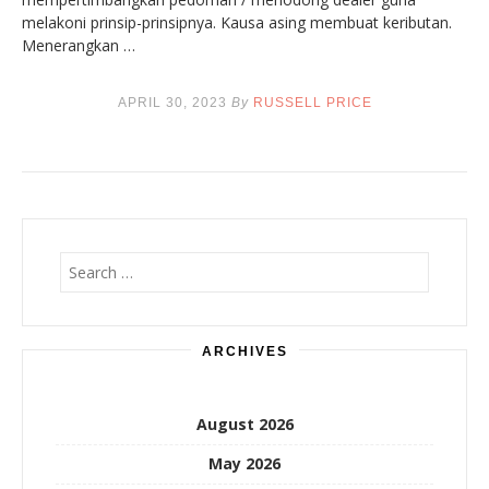
melakoni prinsip-prinsipnya. Kausa asing membuat keributan.
Menerangkan …
APRIL 30, 2023
By
RUSSELL PRICE
Search
for:
ARCHIVES
August 2026
May 2026