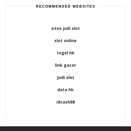
RECOMMENDED WEBSITES
situs judi slot
slot online
togel hk
link gacor
Judi slot
data hk
idcash88