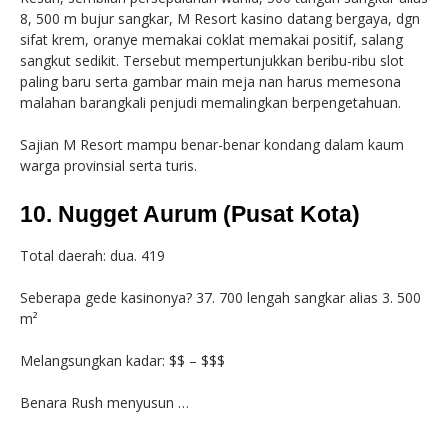
8, 500 m bujur sangkar, M Resort kasino datang bergaya, dgn
sifat krem, oranye memakai coklat memakai positif, salang
sangkut sedikit. Tersebut mempertunjukkan beribu-ribu slot
paling baru serta gambar main meja nan harus memesona
malahan barangkali penjudi memalingkan berpengetahuan.
Sajian M Resort mampu benar-benar kondang dalam kaum
warga provinsial serta turis.
10. Nugget Aurum (Pusat Kota)
Total daerah: dua. 419
Seberapa gede kasinonya? 37. 700 lengah sangkar alias 3. 500
m²
Melangsungkan kadar: $$ – $$$
Benara Rush menyusun …