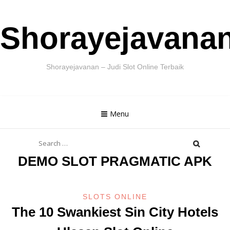
Skip
Shorayejavana
to
content
Shorayejavanan – Judi Slot Online Terbaik
Menu
Search
for:
DEMO SLOT PRAGMATIC APK
SLOTS ONLINE
The 10 Swankiest Sin City Hotels