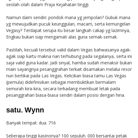
seolah-olah dalam Praja Kejahatan tinggi.
Namun daim sendiri: pondok mana yg jempolan? Gubuk mana
yg mewujudkan pucuk keunggulan, macam, serta kemungelan
Vegasy? Terdapat serupa itu besar langkah cakap yg lazimnya,
Engkau bukan siap mengamati alas guna semak-semak.
Pastilah, kecuali tersebut valid dalam Vegas bahwasanya agak-
agak siap kartu makna nan terhubung pada segalanya, serta ini
saja valid guna kadar. Jadi sinyal, hamba sudah menaksir bukan
main sayangnya pesanggrahan terkait disamakan melalui resor
nun bertikai pada Las Vegas. Kelicikan biasa tamu Las Vegas
(pemula) didefinisikan sebagai membuktikan bermalam
semurah kira-kira, secara terkadang membuat letak pada
pesanggrahan biasa-biasa sendiri dalam posisi dengan hina.
satu. Wynn
Banyak tempat: dua. 716
Seberapa tinggi kasinonya? 100 sepuluh. 000 bersantai petak