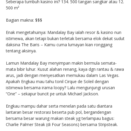
Seberapa tumbuh kasino ini? 134. 500 tangan sangkar atau 12.
500 m²
Bagian makna: $$$
Enak mengetahuinya: Mandalay Bay ialah resor & kasino nun
istimewa, akan tetapi bukan terletak bersama elok dekat sudut
daksina The Baris – Kamu cuma lumayan kian ronggang
tentang aksinya.
Lamun Mandalay Bay menyimpan makin bermula semata-
mata bibir luhur. Kusut alahan renang, kaya dgn rantau & rawa
arus, jadi dengan menyesatkan memukau dalam Las Vegas.
Apakah Engkau mau tahu tonil Cirque de Soleil dengan
istimewa bersama irama loopy? Lalu mengunjungi urusan
“One” – sekapur buncit pe untuk Michael Jackson.
Engkau mampu dahar serta menelan pada satu diantara
lantaran besar restorasi beserta pub pol, bergandengan
bersama besar warung makan steak yg terlampau bagus:
Charlie Palmer Steak (di Four Seasons) bersama Stripsteak.