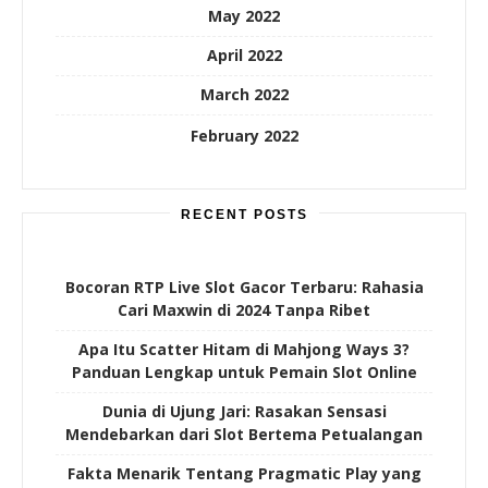
May 2022
April 2022
March 2022
February 2022
RECENT POSTS
Bocoran RTP Live Slot Gacor Terbaru: Rahasia
Cari Maxwin di 2024 Tanpa Ribet
Apa Itu Scatter Hitam di Mahjong Ways 3?
Panduan Lengkap untuk Pemain Slot Online
Dunia di Ujung Jari: Rasakan Sensasi
Mendebarkan dari Slot Bertema Petualangan
Fakta Menarik Tentang Pragmatic Play yang