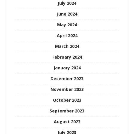
July 2024
June 2024
May 2024
April 2024
March 2024
February 2024
January 2024
December 2023
November 2023
October 2023
September 2023
August 2023
July 2023