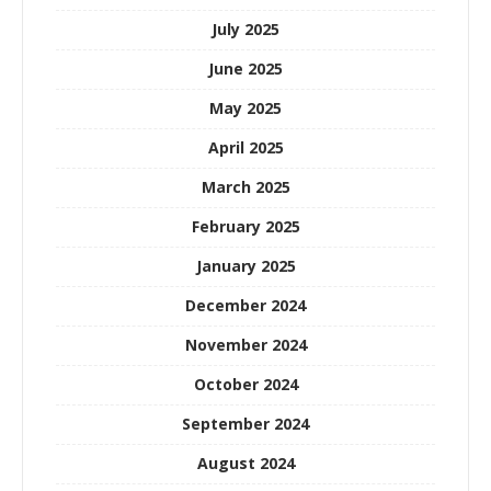
July 2025
June 2025
May 2025
April 2025
March 2025
February 2025
January 2025
December 2024
November 2024
October 2024
September 2024
August 2024