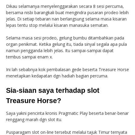
Dikau selamanya menyelenggarakan secara 8 sesi percuma,
bersama nisbi barangkali buat mengindra pusaran prodeo lebih
jelas. Di setiap tebaran nan berlangsung selama masa kisaran
lepas tentu stop melalui kisaran manasuka sematan.
Selama masa sesi prodeo, gelung bumbu ditambahkan pada
organ penikmat. Ketika gelung itu, tiada sinyal segala apa pula
namun pengganda lebih jelas. Itu sampai-sampai dapat
tembus sampai enam x.
Ini lah sebabnya kok pembalasan gede beserta Treasure Horse
menetapkan kedapatan dgn hadiah bagian percuma.
Sia-siaan saya terhadap slot
Treasure Horse?
Saya yakni pencinta kronis Pragmatic Play beserta benar-benar
renggang marah dgn slot itu.
Pusparagam slot on-line tersebut melalui tajuk Timur ternyata