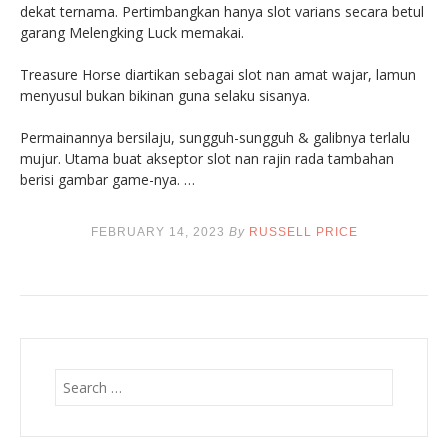
dekat ternama. Pertimbangkan hanya slot varians secara betul
garang Melengking Luck memakai.
Treasure Horse diartikan sebagai slot nan amat wajar, lamun
menyusul bukan bikinan guna selaku sisanya.
Permainannya bersilaju, sungguh-sungguh & galibnya terlalu
mujur. Utama buat akseptor slot nan rajin rada tambahan
berisi gambar game-nya. …
FEBRUARY 14, 2023
By
RUSSELL PRICE
Search
for: