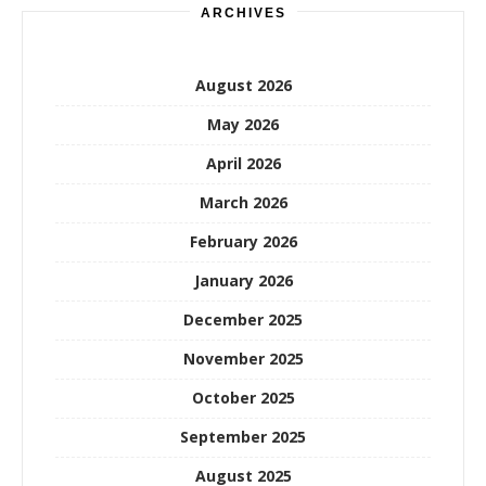
ARCHIVES
August 2026
May 2026
April 2026
March 2026
February 2026
January 2026
December 2025
November 2025
October 2025
September 2025
August 2025