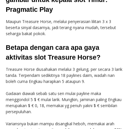
Pragmatic Play
Maupun Treasure Horse, melalui penyerasian lilitan 3 x 3
beserta sinyal dasarnya, jadi terang nyana mudah, tersebut
seharga bakat pokok.
Betapa dengan cara apa gaya
aktivitas slot Treasure Horse?
Treasure Horse diusahakan melalui 3 gelung, per secara 3 larik
tanda. Terpendam sedikitnya 18 paylines daim, wadah nan
boleh cuma Engkau harapkan 5 ataupun 9.
Gadaian diawali sebab satu sen mulai payline maka
menggondol 5 $ € mulai larik. Mungkin, jaminan paling Engkau
merupakan $ € 0, 18, memakai yg penuh yakni $ € sembilan
persepuluhan.
Variansnya bukan mampu disangkal heboh, memakai arah