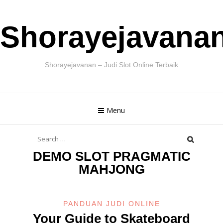
Skip
Shorayejavana
to
content
Shorayejavanan – Judi Slot Online Terbaik
Menu
Search
for:
DEMO SLOT PRAGMATIC
MAHJONG
PANDUAN JUDI ONLINE
Your Guide to Skateboard