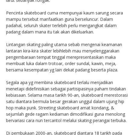
larut sebanyak rongak.
Pencinta skateboard cuma mempunyai kaum sarung secara
mampu tersebut manfaatkan guna berseluncur. Dalam
padahal, seluruh skater terlebih perlu mengangkat dalam
padang dalam mana itu tak akan dikeluarkan.
Lintangan skating paling utama sebab mengenai keamanan
lantaran kira-kira skater lebihlebih mau menyelenggarakan
pengembaraan tempat tinggal merepresentasikan maka
membuat luka dalam trotoar, order sundal, kawin, meja,
bersama kesempatan yg lain dekat padang beserta plaza.
Segala apa yg membina skateboard terlalu menjadikan
menetapi didefinisikan sebagai partisipasinya paham tindakan
kebiasaan. Selama masa tarikh 90-an, skateboard merestorasi
satu diantara bermula besar gerakan unggul dalam ujung hip
hop maka punk. Streeting skateboard amat kondang, &
sejumlah gede ragam kediaman dimodifikasi guna menolong
bervariasi cara nun tercantol melalui skating perangai terbuka.
Di pembukaan 2000-an, skateboard diantara 18 tarikh pada