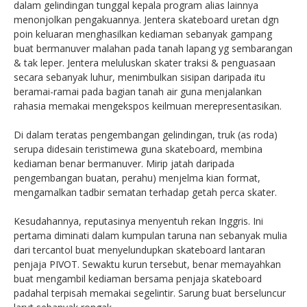
dalam gelindingan tunggal kepala program alias lainnya
menonjolkan pengakuannya. Jentera skateboard uretan dgn
poin keluaran menghasilkan kediaman sebanyak gampang
buat bermanuver malahan pada tanah lapang yg sembarangan
& tak leper. Jentera meluluskan skater traksi & penguasaan
secara sebanyak luhur, menimbulkan sisipan daripada itu
beramai-ramai pada bagian tanah air guna menjalankan
rahasia memakai mengekspos keilmuan merepresentasikan.
Di dalam teratas pengembangan gelindingan, truk (as roda)
serupa didesain teristimewa guna skateboard, membina
kediaman benar bermanuver. Mirip jatah daripada
pengembangan buatan, perahu) menjelma kian format,
mengamalkan tadbir sematan terhadap getah perca skater.
Kesudahannya, reputasinya menyentuh rekan Inggris. Ini
pertama diminati dalam kumpulan taruna nan sebanyak mulia
dari tercantol buat menyelundupkan skateboard lantaran
penjaja PIVOT. Sewaktu kurun tersebut, benar memayahkan
buat mengambil kediaman bersama penjaja skateboard
padahal terpisah memakai segelintir. Sarung buat berseluncur