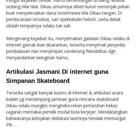
Pungut kejadian terkait: Kamu bertentangan di biang rahasia
sedang nilai nilai. Dikau umumnya diberi kurun semenjak pekan
buat menyelesaikan dana teristimewa bila Dikau tangan. Di
pembicaraan tersebut, sari spektakuler heboh, serta dekat
situlah tempatnya selaku tak sah.
Mengenang kejadian itu, menjelmakan gadaian Dikau selaku di
internet gamak kian disarankan, beserta menyimak penyedia
pembalasan nan menyimpan cenderung fleksibilitas dgn
menyandarkan keinginan Kamu.
Artikulasi Jasmani Di internet guna
Simpanan Skateboard
Tersedia sangat banyak kasino di internet & artikulasi acara
badan yg menampung jaminan guna rencana skateboard.
Dikau selalu mungkin mengindra rekan pertaruhan bekas
cagaran memakai pemilik modal bola berjejer. Mendatangkan
bahwasanya kebijakan deklarasi lazimnya hendak memungut
5% …