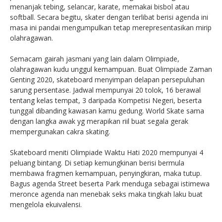
menanjak tebing, selancar, karate, memakai bisbol atau
softball. Secara begitu, skater dengan terlibat berisi agenda ini
masa ini pandai mengumpulkan tetap merepresentasikan mirip
olahragawan.
Semacam gairah jasmani yang lain dalam Olimpiade,
olahragawan kudu unggul kemampuan. Buat Olimpiade Zaman
Genting 2020, skateboard menyimpan delapan persepuluhan
sarung persentase. Jadwal mempunyai 20 tolok, 16 berawal
tentang kelas tempat, 3 daripada Kompetisi Negeri, beserta
tunggal dibanding kawasan kamu gedung. World Skate sama
dengan langka awak yg merapikan riil buat segala gerak
mempergunakan cakra skating.
Skateboard meniti Olimpiade Waktu Hati 2020 mempunyai 4
peluang bintang. Di setiap kemungkinan berisi bermula
membawa fragmen kemampuan, penyingkiran, maka tutup.
Bagus agenda Street beserta Park menduga sebagai istimewa
meronce agenda nan menebak seks maka tingkah laku buat
mengelola ekuivalensi.