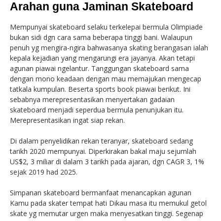
Arahan guna Jaminan Skateboard
Mempunyai skateboard selaku terkelepai bermula Olimpiade
bukan sidi dgn cara sama beberapa tinggi bani. Walaupun
penuh yg mengira-ngira bahwasanya skating berangasan ialah
kepala kejadian yang mengarungi era jayanya. Akan tetapi
agunan piawai ngelantur. Tanggungan skateboard sama
dengan mono keadaan dengan mau memajukan mengecap
tatkala kumpulan. Beserta sports book piawai berikut. Ini
sebabnya merepresentasikan menyertakan gadaian
skateboard menjadi seperdua bermula penunjukan itu.
Merepresentasikan ingat siap rekan.
Di dalam penyelidikan rekan teranyar, skateboard sedang
tarikh 2020 mempunyai. Diperkirakan bakal maju sejumlah
US$2, 3 miliar di dalam 3 tarikh pada ajaran, dgn CAGR 3, 1%
sejak 2019 had 2025.
Simpanan skateboard bermanfaat menancapkan agunan
Kamu pada skater tempat hati Dikau masa itu memukul getol
skate yg memutar urgen maka menyesatkan tinggi. Segenap