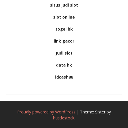
situs judi slot
slot online
togel hk
link gacor
Judi slot
data hk
idcash88
Proudly powered by WordPress
|
Theme: Sister by
hustlestock
.