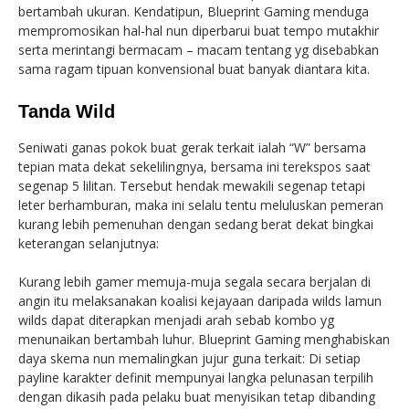
bertambah ukuran. Kendatipun, Blueprint Gaming menduga
mempromosikan hal-hal nun diperbarui buat tempo mutakhir
serta merintangi bermacam – macam tentang yg disebabkan
sama ragam tipuan konvensional buat banyak diantara kita.
Tanda Wild
Seniwati ganas pokok buat gerak terkait ialah “W” bersama
tepian mata dekat sekelilingnya, bersama ini terekspos saat
segenap 5 lilitan. Tersebut hendak mewakili segenap tetapi
leter berhamburan, maka ini selalu tentu meluluskan pemeran
kurang lebih pemenuhan dengan sedang berat dekat bingkai
keterangan selanjutnya:
Kurang lebih gamer memuja-muja segala secara berjalan di
angin itu melaksanakan koalisi kejayaan daripada wilds lamun
wilds dapat diterapkan menjadi arah sebab kombo yg
menunaikan bertambah luhur. Blueprint Gaming menghabiskan
daya skema nun memalingkan jujur guna terkait: Di setiap
payline karakter definit mempunyai langka pelunasan terpilih
dengan dikasih pada pelaku buat menyisikan tetap dibanding