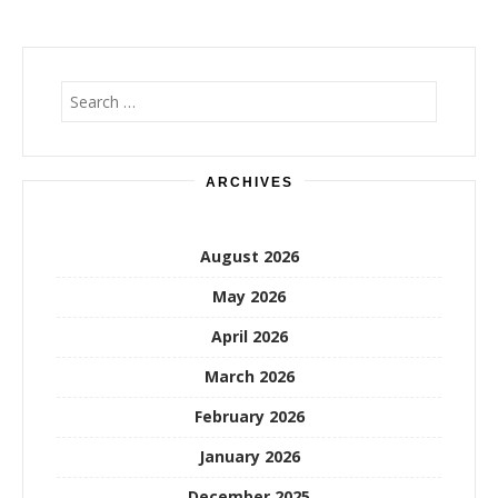
Search
for:
ARCHIVES
August 2026
May 2026
April 2026
March 2026
February 2026
January 2026
December 2025