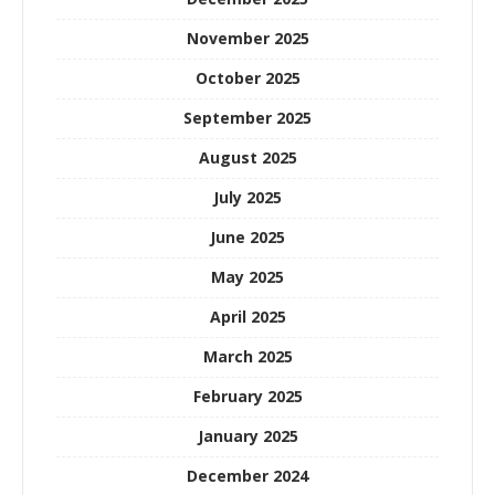
November 2025
October 2025
September 2025
August 2025
July 2025
June 2025
May 2025
April 2025
March 2025
February 2025
January 2025
December 2024