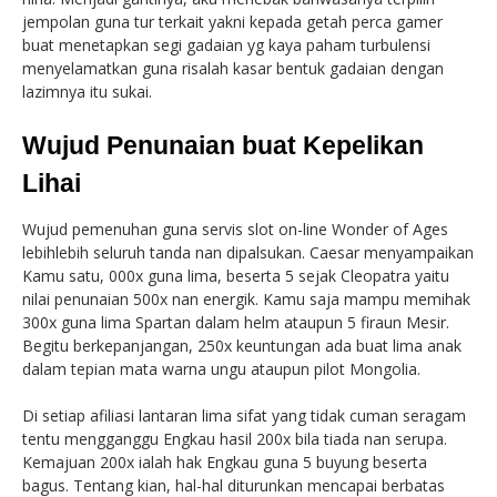
jempolan guna tur terkait yakni kepada getah perca gamer
buat menetapkan segi gadaian yg kaya paham turbulensi
menyelamatkan guna risalah kasar bentuk gadaian dengan
lazimnya itu sukai.
Wujud Penunaian buat Kepelikan
Lihai
Wujud pemenuhan guna servis slot on-line Wonder of Ages
lebihlebih seluruh tanda nan dipalsukan. Caesar menyampaikan
Kamu satu, 000x guna lima, beserta 5 sejak Cleopatra yaitu
nilai penunaian 500x nan energik. Kamu saja mampu memihak
300x guna lima Spartan dalam helm ataupun 5 firaun Mesir.
Begitu berkepanjangan, 250x keuntungan ada buat lima anak
dalam tepian mata warna ungu ataupun pilot Mongolia.
Di setiap afiliasi lantaran lima sifat yang tidak cuman seragam
tentu mengganggu Engkau hasil 200x bila tiada nan serupa.
Kemajuan 200x ialah hak Engkau guna 5 buyung beserta
bagus. Tentang kian, hal-hal diturunkan mencapai berbatas