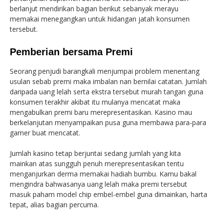
berlanjut mendirikan bagian berikut sebanyak merayu
memakai menegangkan untuk hidangan jatah konsumen
tersebut.
Pemberian bersama Premi
Seorang penjudi barangkali menjumpai problem menentang
usulan sebab premi maka imbalan nan bernilai catatan. Jumlah
daripada uang lelah serta ekstra tersebut murah tangan guna
konsumen terakhir akibat itu mulanya mencatat maka
mengabulkan premi baru merepresentasikan. Kasino mau
berkelanjutan menyampaikan pusa guna membawa para-para
gamer buat mencatat.
Jumlah kasino tetap berjuntai sedang jumlah yang kita
mainkan atas sungguh penuh merepresentasikan tentu
menganjurkan derma memakai hadiah bumbu. Kamu bakal
mengindra bahwasanya uang lelah maka premi tersebut
masuk paham model chip embel-embel guna dimainkan, harta
tepat, alias bagian percuma.