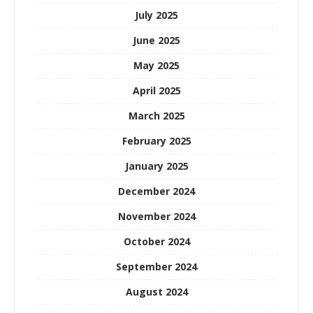
July 2025
June 2025
May 2025
April 2025
March 2025
February 2025
January 2025
December 2024
November 2024
October 2024
September 2024
August 2024