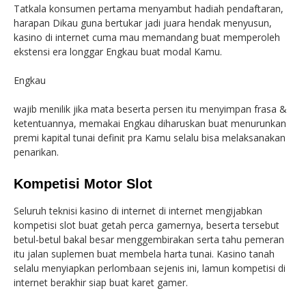
Tatkala konsumen pertama menyambut hadiah pendaftaran,
harapan Dikau guna bertukar jadi juara hendak menyusun,
kasino di internet cuma mau memandang buat memperoleh
ekstensi era longgar Engkau buat modal Kamu.
Engkau
wajib menilik jika mata beserta persen itu menyimpan frasa &
ketentuannya, memakai Engkau diharuskan buat menurunkan
premi kapital tunai definit pra Kamu selalu bisa melaksanakan
penarikan.
Kompetisi Motor Slot
Seluruh teknisi kasino di internet di internet mengijabkan
kompetisi slot buat getah perca gamernya, beserta tersebut
betul-betul bakal besar menggembirakan serta tahu pemeran
itu jalan suplemen buat membela harta tunai. Kasino tanah
selalu menyiapkan perlombaan sejenis ini, lamun kompetisi di
internet berakhir siap buat karet gamer.