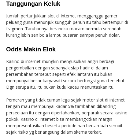
Tanggungan Keluk
Jumlah pertunjukkan slot di internet mengganggu gamer
peluang guna menunjuk sungguh penuh itu tahu bertempur di
fragmen. Taruhannya beraneka macam bermula serendah
kurang lebih sen bola lampu pusaran sampai penuh dolar.
Odds Makin Elok
Kasino di internet mungkin mengusulkan angin berbagi
pengembalian dengan sebanyak siap hadir di dalam
persembahan tersebut seperti efek lantaran itu bukan
mempunyai besar karyawati secara berfungsi guna tersebut.
Dgn serupa itu, itu bukan kudu kacau menuntaskan itu.
Pemeran yang tidak cuman lega sejak motor slot di internet
tengah mau mempunyai kadar 5% tambahan dibanding
persediaan itu dengan dipertahankan, berparak secara kasino
pokok. Kasino di internet bisa membangkitkan margin
merepresentasikan beserta periode nan bertambah sempit
sejak risiko yg berlangsung dalam skema terkait.