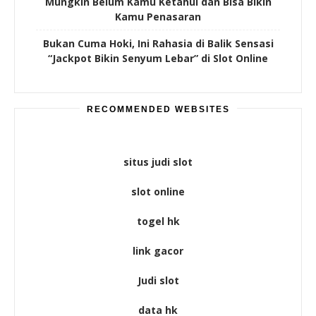
Mungkin Belum Kamu Ketahui dan Bisa Bikin
Kamu Penasaran
Bukan Cuma Hoki, Ini Rahasia di Balik Sensasi
“Jackpot Bikin Senyum Lebar” di Slot Online
RECOMMENDED WEBSITES
situs judi slot
slot online
togel hk
link gacor
Judi slot
data hk