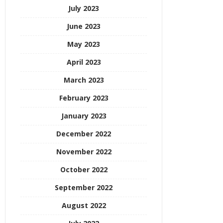
July 2023
June 2023
May 2023
April 2023
March 2023
February 2023
January 2023
December 2022
November 2022
October 2022
September 2022
August 2022