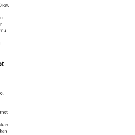
Dikau
ul
r
Kamu
i
ot
o,
i
t
ernet
ukan.
rkan