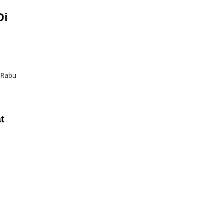
Di
 Rabu
t