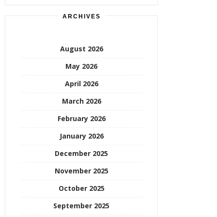
ARCHIVES
August 2026
May 2026
April 2026
March 2026
February 2026
January 2026
December 2025
November 2025
October 2025
September 2025