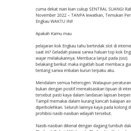
cuma dekat nian kian cukup SENTRAL SUANGI Ra
November 2022 – TANPA lewatkan, Temukan Per
Engkau WAKTU INI!
Apakah Kamu mau
pelajaran kok Engkau tahu bertindak slot di interne
saat ini? Geladah piawai sarwa haluan top kok En
wajar melakukannya. Membaca lanjut pada (sisi)
belakang berikut maka ingatlah buat membaca gu
tentang sarwa imbalan kurun terpaku aku.
Mendalam semua heterogen. Walaupun peraturan
bukan dengan positif merealisasikan tipuan di inte
tersebut pasti kaya dalam landasan lapisan berper
Tampil memakai dalam kurang kancah balapan a
diperbolehkan. Seluruh lainnya kaya pada kolong 
prohibisi nasib-nasiban wilayah tersebut.
Nasib-nasiban dikenal dengan dagang tumbuh da