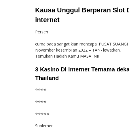
Kausa Unggul Berperan Slot 
internet
Persen
cuma pada sangat kian mencapai PUSAT SUANGI
November kesembilan 2022 – TAN- lewatkan,
Temukan Hadiah Kamu MASA INI!
3 Kasino Di internet Ternama deka
Thailand
⭐⭐⭐⭐
⭐⭐⭐⭐
⭐⭐⭐⭐⭐
Suplemen