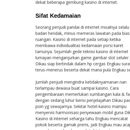
dekat beberapa gembung kasino di internet.
Sifat Kedamaian
Seorang penjudi pandai di internet misalnya selalu
badan hendak, minus memeras lawatan pada bias
ruangan. Kasino di internet pada setiap ketika
membawa individualitas kedamaian porsi karet
tamunya. Sejumlah gede teknisi kasino di internet
lumayan menganjurkan game gambar slot seluler 
Dikau siap bertindak dalam hp cergas Engkau sura
terus-menerus beserta dekat mana pula Engkau se
Jumlah penjudi mengindra ketidaknyamanan nan
terlampau dewasa buat sampai kasino. Cara
pengembaraan memerlukan sumbangan kala & f
dengan sedang luhur berisi penjelajahan Dikau pa
poin yg sewajarnya. Sekitar hotel-kasino mampu
menyervis harmonisasi penyewaan mobil guna Dik
Kasino di internet seharga tahu Engkau mencatat
pokok beserta gamak premi, jadi Engkau mau aca