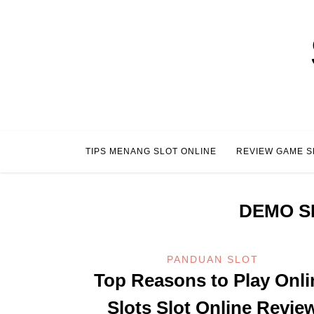
Skip
to
content
TIPS MENANG SLOT ONLINE
REVIEW GAME S
DEMO S
PANDUAN SLOT
Top Reasons to Play Onli
Slots Slot Online Revie