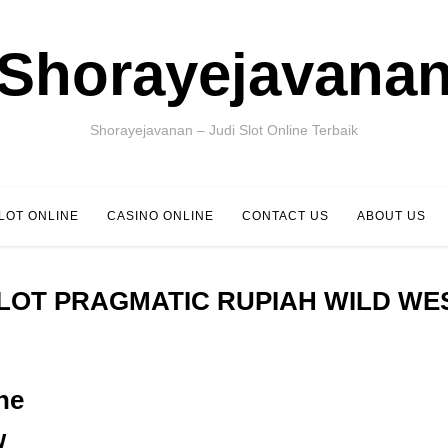
Shorayejavana
Shorayejavanan – Judi Slot Online Terbaik
LOT ONLINE
CASINO ONLINE
CONTACT US
ABOUT US
LOT PRAGMATIC RUPIAH WILD WE
ne
w