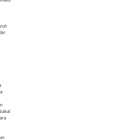
aruh
iri
a
ta
am
bakal
ara
tas