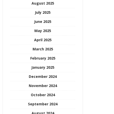
August 2025
July 2025
June 2025
May 2025
April 2025
March 2025
February 2025
January 2025
December 2024
November 2024
October 2024
September 2024
August 2024