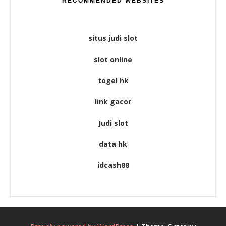
RECOMMENDED WEBSITES
situs judi slot
slot online
togel hk
link gacor
Judi slot
data hk
idcash88