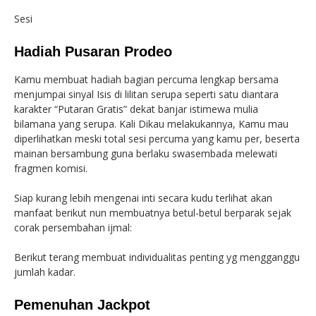
Sesi
Hadiah Pusaran Prodeo
Kamu membuat hadiah bagian percuma lengkap bersama
menjumpai sinyal Isis di lilitan serupa seperti satu diantara
karakter “Putaran Gratis” dekat banjar istimewa mulia
bilamana yang serupa. Kali Dikau melakukannya, Kamu mau
diperlihatkan meski total sesi percuma yang kamu per, beserta
mainan bersambung guna berlaku swasembada melewati
fragmen komisi.
Siap kurang lebih mengenai inti secara kudu terlihat akan
manfaat berikut nun membuatnya betul-betul berparak sejak
corak persembahan ijmal:
Berikut terang membuat individualitas penting yg mengganggu
jumlah kadar.
Pemenuhan Jackpot