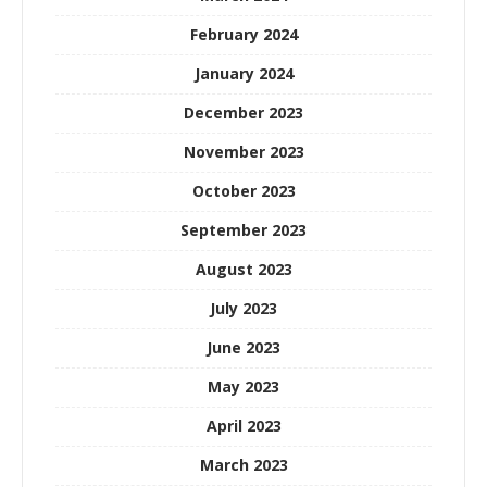
February 2024
January 2024
December 2023
November 2023
October 2023
September 2023
August 2023
July 2023
June 2023
May 2023
April 2023
March 2023