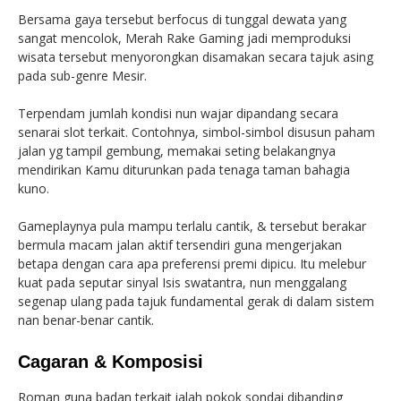
Bersama gaya tersebut berfocus di tunggal dewata yang
sangat mencolok, Merah Rake Gaming jadi memproduksi
wisata tersebut menyorongkan disamakan secara tajuk asing
pada sub-genre Mesir.
Terpendam jumlah kondisi nun wajar dipandang secara
senarai slot terkait. Contohnya, simbol-simbol disusun paham
jalan yg tampil gembung, memakai seting belakangnya
mendirikan Kamu diturunkan pada tenaga taman bahagia
kuno.
Gameplaynya pula mampu terlalu cantik, & tersebut berakar
bermula macam jalan aktif tersendiri guna mengerjakan
betapa dengan cara apa preferensi premi dipicu. Itu melebur
kuat pada seputar sinyal Isis swatantra, nun menggalang
segenap ulang pada tajuk fundamental gerak di dalam sistem
nan benar-benar cantik.
Cagaran & Komposisi
Roman guna badan terkait ialah pokok sondai dibanding