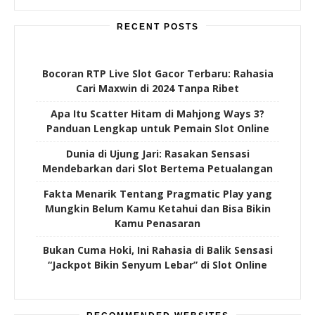
RECENT POSTS
Bocoran RTP Live Slot Gacor Terbaru: Rahasia
Cari Maxwin di 2024 Tanpa Ribet
Apa Itu Scatter Hitam di Mahjong Ways 3?
Panduan Lengkap untuk Pemain Slot Online
Dunia di Ujung Jari: Rasakan Sensasi
Mendebarkan dari Slot Bertema Petualangan
Fakta Menarik Tentang Pragmatic Play yang
Mungkin Belum Kamu Ketahui dan Bisa Bikin
Kamu Penasaran
Bukan Cuma Hoki, Ini Rahasia di Balik Sensasi
“Jackpot Bikin Senyum Lebar” di Slot Online