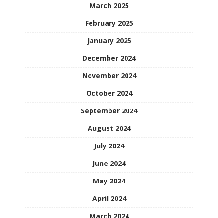
March 2025
February 2025
January 2025
December 2024
November 2024
October 2024
September 2024
August 2024
July 2024
June 2024
May 2024
April 2024
March 2024