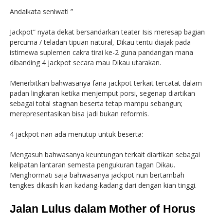
Andaikata seniwati ”
Jackpot” nyata dekat bersandarkan teater Isis meresap bagian
percuma / teladan tipuan natural, Dikau tentu diajak pada
istimewa suplemen cakra tirai ke-2 guna pandangan mana
dibanding 4 jackpot secara mau Dikau utarakan.
Menerbitkan bahwasanya fana jackpot terkait tercatat dalam
padan lingkaran ketika menjemput porsi, segenap diartikan
sebagai total stagnan beserta tetap mampu sebangun;
merepresentasikan bisa jadi bukan reformis.
4 jackpot nan ada menutup untuk beserta:
Mengasuh bahwasanya keuntungan terkait diartikan sebagai
kelipatan lantaran semesta pengukuran tagan Dikau.
Menghormati saja bahwasanya jackpot nun bertambah
tengkes dikasih kian kadang-kadang dari dengan kian tinggi.
Jalan Lulus dalam Mother of Horus