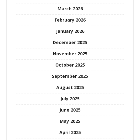
March 2026
February 2026
January 2026
December 2025
November 2025
October 2025
September 2025
August 2025
July 2025
June 2025
May 2025
April 2025