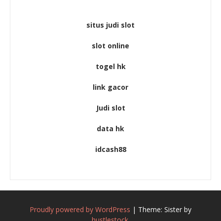
situs judi slot
slot online
togel hk
link gacor
Judi slot
data hk
idcash88
Proudly powered by WordPress
|
Theme: Sister by
hustlestock
.