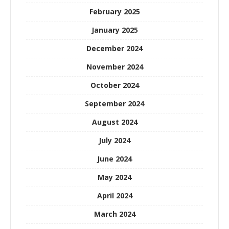
February 2025
January 2025
December 2024
November 2024
October 2024
September 2024
August 2024
July 2024
June 2024
May 2024
April 2024
March 2024