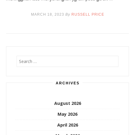
MARCH 18, 2023
By
RUSSELL PRICE
Search
for:
ARCHIVES
August 2026
May 2026
April 2026