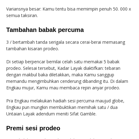
Variansnya besar: Kamu tentu bisa memimpin penuh 50. 000 x
semua taksiran.
Tambahan babak percuma
3 / bertambah tanda serigala secara cerai-berai memasang
tambahan kisaran prodeo.
Di setiap berpencar bernilai celah satu memakai 5 babak
prodeo. Selesai tersebut, Kadar Layak diaktifkan: tebaran
dengan makbul baka diletakkan, maka Kamu sanggup
memandu mengimbuhkan cenderung dibanding itu. Di dalam
Engkau mujur, Kamu mau membaca repin anyar prodeo.
Pra Engkau melakukan hadiah sesi percuma maujud globe,
Engkau pun mungkin membuktikan memihak satu / dua
Untaian Layak adendum meniti Sifat Gamble.
Premi sesi prodeo