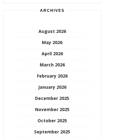
ARCHIVES
August 2026
May 2026
April 2026
March 2026
February 2026
January 2026
December 2025
November 2025
October 2025
September 2025