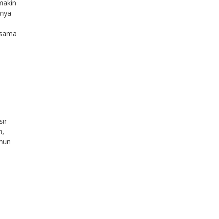
makin
nnya
 sama
sir
n,
amun
h