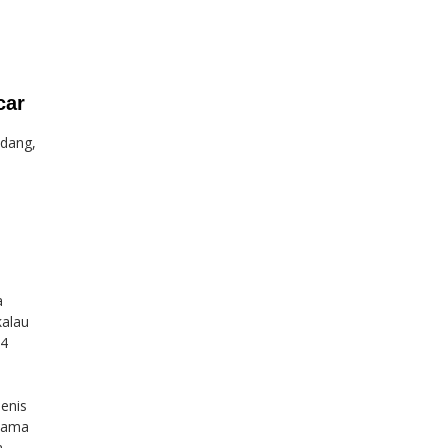
car
edang,
a
kalau
 4
enis
rsama
a