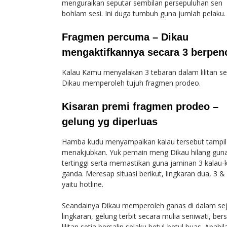
menguraikan seputar sembilan persepuluhan sen
bohlam sesi. Ini duga tumbuh guna jumlah pelaku.
Fragmen percuma – Dikau
mengaktifkannya secara 3 berpen
Kalau Kamu menyalakan 3 tebaran dalam lilitan s
Dikau memperoleh tujuh fragmen prodeo.
Kisaran premi fragmen prodeo –
gelung yg diperluas
Hamba kudu menyampaikan kalau tersebut tampil
menakjubkan. Yuk pemain meng Dikau hilang gun
tertinggi serta memastikan guna jaminan 3 kalau-
ganda. Meresap situasi berikut, lingkaran dua, 3 &
yaitu hotline.
Seandainya Dikau memperoleh ganas di dalam sej
lingkaran, gelung terbit secara mulia seniwati, be
lilitan setia bersalin selaku betul-betul buas. Apabil