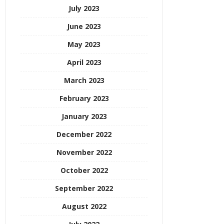
July 2023
June 2023
May 2023
April 2023
March 2023
February 2023
January 2023
December 2022
November 2022
October 2022
September 2022
August 2022