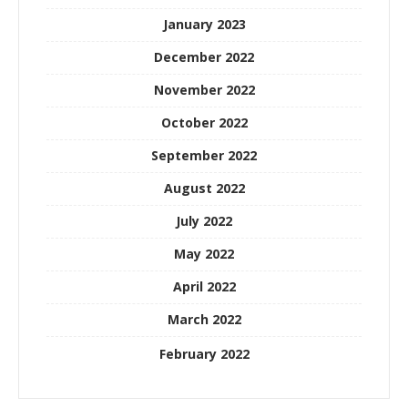
January 2023
December 2022
November 2022
October 2022
September 2022
August 2022
July 2022
May 2022
April 2022
March 2022
February 2022