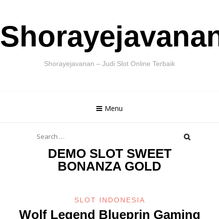
Skip
Shorayejavana
to
content
Shorayejavanan – Judi Slot Online Terbaik
Menu
Search
for:
DEMO SLOT SWEET
BONANZA GOLD
SLOT INDONESIA
Wolf Legend Blueprin Gaming